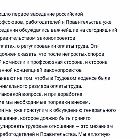
ошло первое заседание российской
рофсоюзов, работодателей и Правительства уже
аседании обсуждались важнейшие на сегодняшний
лгарских переговоров
 Правительством законопроектов
латах, о регулировании оплаты труда. Эти
должен сказать, что после непростых споров
ей комиссии и профсоюзная сторона, и сторона
женной концепцией законопроектов
и Болгария в расширенном
аивают на том, чтобы в Трудовом кодексе была
нимального размера оплаты труда.
тановкой вопроса, и при доработке
уме мы необходимые поправки внесем.
и мы уже приступим к обсуждению генерального
лашения, которое должно быть принято
лгарии Георгием Пырвановым
егулировать трудовые отношения – это механизм
работодателей и Правительства. Мы вплотную