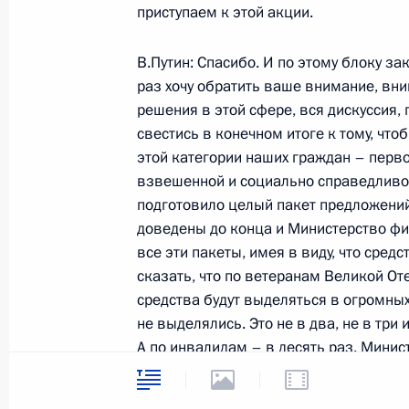
приступаем к этой акции.
В.Путин: Спасибо. И по этому блоку з
5 июля 2004 года, понедельник
раз хочу обратить ваше внимание, вн
Начало встречи с бывшим премье
решения в этой сфере, вся дискуссия,
Кретьеном
свестись в конечном итоге к тому, что
этой категории наших граждан – перво
5 июля 2004 года, 17:51
Москва, Кремль
взвешенной и социально справедливой
подготовило целый пакет предложений 
доведены до конца и Министерство фин
Начало совещания с членами Прав
все эти пакеты, имея в виду, что сред
сказать, что по ветеранам Великой О
5 июля 2004 года, 14:32
Москва, Кремль
средства будут выделяться в огромных
не выделялись. Это не в два, не в три 
А по инвалидам – в десять раз. Мини
3 июля 2004 года, суббота
должны быть готовы к такой работе.
Выступление на приеме по случаю 