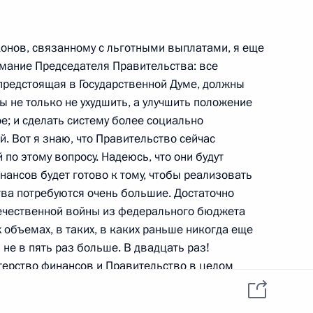
аконов, связанному с льготными выплатами, я еще
имание Председателя Правительства: все
р-министром Канады Жаном
 предстоящая в Государственной Думе, должны
бы не только не ухудшить, а улучшить положение
е; и сделать систему более социально
. Вот я знаю, что Правительство сейчас
по этому вопросу. Надеюсь, что они будут
ансов будет готово к тому, чтобы реализовать
ительства
ства потребуются очень большие. Достаточно
течественной войны из федерального бюджета
 объемах, в таких, в каких раньше никогда еще
и не в пять раз больше. В двадцать раз!
стерство финансов и Правительство в целом
проведения конных скачек