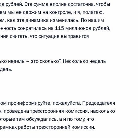
а рублей. Эта сумма вполне достаточна, чтобы
ем мы ее держим на контроле, и я, полагаю,
и с представителями деловых
том, как эта динамика изменилась. По нашим
енность сократилась на 115 миллионов рублей,
ания считать, что ситуация выправится
т-Отель»
ько недель – это сколько? Несколько недель
представителями деловых
дель.
т-Отель»
отом проинформируйте, пожалуйста, Председателя
, проведена трехсторонняя комиссия, насколько
нцлером Германии Герхардом
торые там обсуждались, а и по тому, что
 рамках работы трехсторонней комиссии.