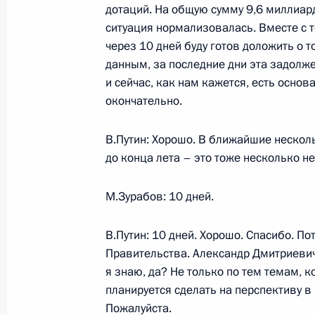
дотаций. На общую сумму 9,6 миллиард
8 июля 2004 года, четверг
ситуация нормализовалась. Вместе с т
Заявления для прессы после встреч
через 10 дней буду готов доложить о 
кругов России и Германии
данным, за последние дни эта задолж
и сейчас, как нам кажется, есть основ
8 июля 2004 года, 18:10
Москва, «Президен
окончательно.
В.Путин: Хорошо. В ближайшие нескол
Вступительное слово на встрече с 
до конца лета – это тоже несколько не
кругов России и Германии
8 июля 2004 года, 17:00
Москва, «Президен
М.Зурабов: 10 дней.
В.Путин: 10 дней. Хорошо. Спасибо. П
Правительства. Александр Дмитриевич
Начало встречи с Федеральным ка
я знаю, да? Не только по тем темам, ко
Шрёдером
планируется сделать на перспективу в
8 июля 2004 года, 16:56
Москва, Кремль
Пожалуйста.