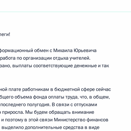
ть следующие материалы
леги!
нформационный обмен с Михаила Юрьевича
аседании Совета
 работа по организации отдыха учителей.
вязано, выплаты соответствующие денежные и так
аний Совета Федерации
ной плате работникам в бюджетной сфере сейчас
общего объема фонда оплаты труда, что, в общем,
законодателей
последнего полугодия. В связи с отпусками
аний Совета Федерации
о приросла. Мы будем обращать внимание
, и поэтому в этой связи Министерство финансов
в выделило дополнительные средства в виде