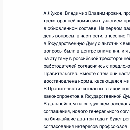
А.Жуков: Владимир Владимирович, пр
7 июля 2004 года, среда
трехсторонней комиссии с участием п
в обновленном составе. На первом з
Заявление по итогам российско-бо
день вопросы, в частности, внесение
в Государственную Думу о льготных вып
7 июля 2004 года, 19:43
Москва, Кремль
вопросы были в центре внимания, и я 
на эту тему в российской трехсторонн
работодателей согласились с предло
Встреча с Президентом Республик
Правительства. Вместе с тем они наст
составе
восстановлена норма, касающаяся ми
7 июля 2004 года, 17:05
Москва, Кремль
В Правительстве согласны с такой пос
законопроектов в Государственной Д
В дальнейшем на следующем заседани
соглашения, нового генерального сог
Начало встречи с Президентом Бо
на ближайшие два-три года и будет р
7 июля 2004 года, 16:47
Москва, Кремль
согласования интересов профсоюзов, 