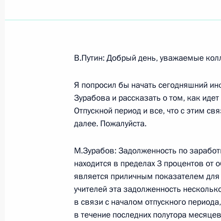
Показа
В.Путин: Добрый день, уважаемые кол
9 июля 2004 года, пятница
Я попросил бы начать сегодняшний и
Комментарии к выступлениям на з
Зурабова и рассказать о том, как идет
законодателей
Отпускной период и все, что с этим с
9 июля 2004 года, 17:11
Москва, зал засед
далее. Пожалуйста.
М.Зурабов: Задолженность по заработ
находится в пределах 3 процентов от 
Выступление на заседании Совета 
является приличным показателем для 
9 июля 2004 года, 16:49
Москва, зал засед
учителей эта задолженность нескольк
в связи с началом отпускного периода
в течение последних полутора месяце