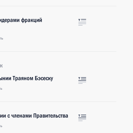
 лидерами фракций
ль
к
ынии Траяном Бэсеску
ль
ии с членами Правительства
ль