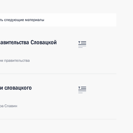
ть следующие материалы
равительства Словацкой
ом правительства
ми словацкого
ора Славин