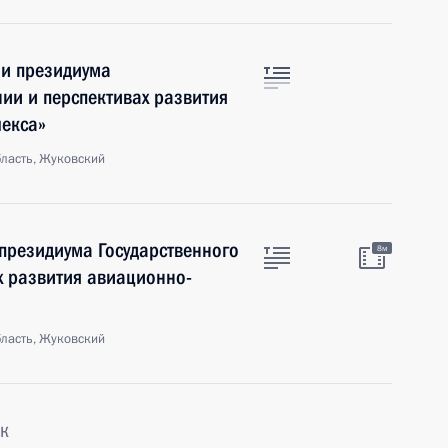
ии президиума
нии и перспективах развития
екса»
ласть, Жуковский
 президиума Государственного
8м
х развития авиационно-
ласть, Жуковский
к