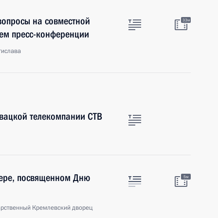
 вопросы на совместной
33м
ем пресс-конференции
тислава
овацкой телекомпании СТВ
чере, посвященном Дню
5м
арственный Кремлевский дворец