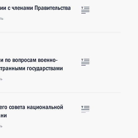
ии с членами Правительства
ль
и по вопросам военно-
остранными государствами
ль
его совета национальной
ани
ль