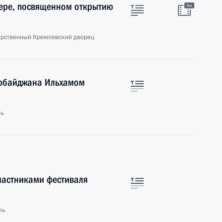
чере, посвященном открытию
6м
арственный Кремлевский дворец
ербайджана Ильхамом
ль
участниками фестиваля
ль