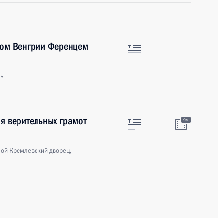
ром Венгрии Ференцем
ль
я верительных грамот
9м
ой Кремлевский дворец,