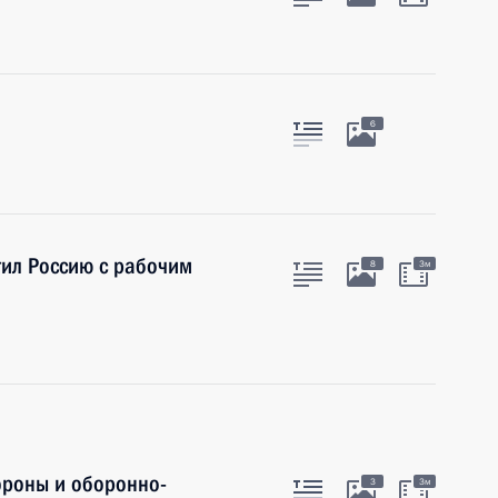
6
тил Россию с рабочим
8
3м
ороны и оборонно-
3
3м