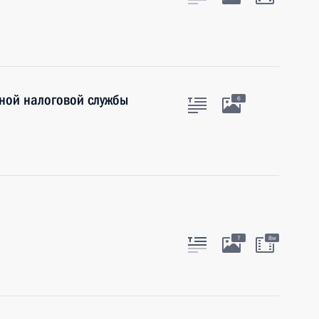
ной налоговой службы
6
7
8м