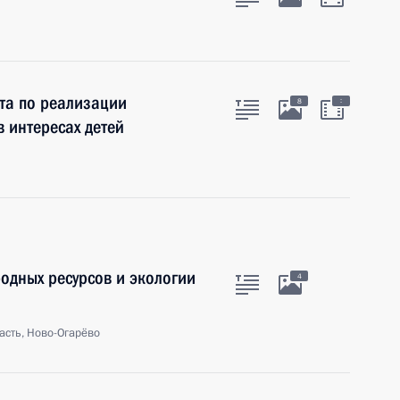
та по реализации
:
8
 интересах детей
одных ресурсов и экологии
4
асть, Ново-Огарёво