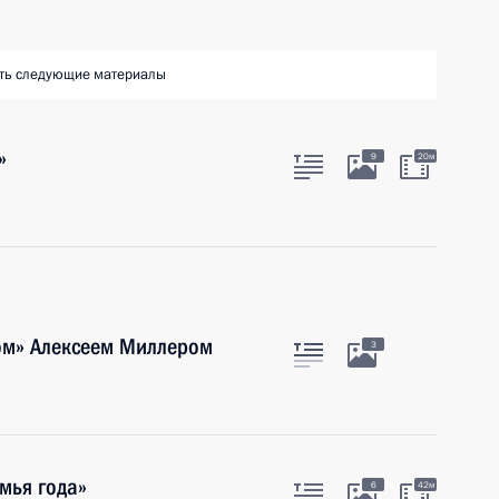
ть следующие материалы
»
9
20м
ром» Алексеем Миллером
3
мья года»
6
42м