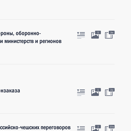
ороны, оборонно-
5
3м
и министерств и регионов
онзаказа
1
2м
оссийско-чешских переговоров
2
20м