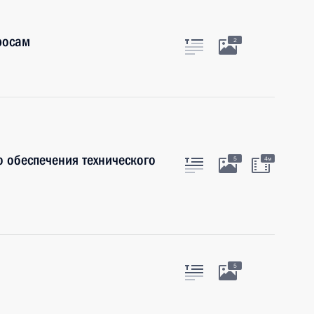
росам
2
 обеспече­ния технического
5
4м
5