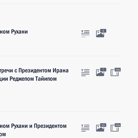
ном Рухани
6
стречи с Президентом Ирана
7
18м
рции Реджепом Тайипом
ном Рухани и Президентом
10
24м
ном