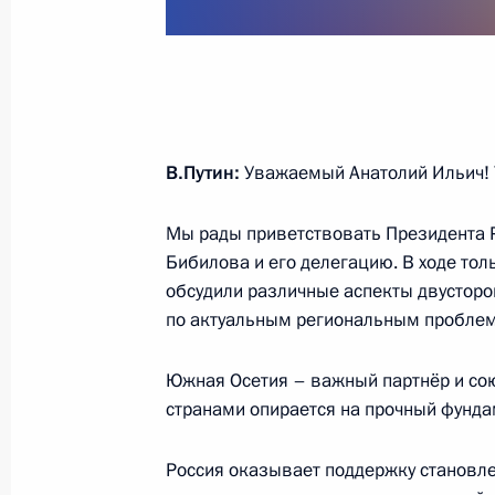
Встреча с членами попечительског
17 ноября 2017 года, 19:45
Санкт-Петербур
Совещание по вопросам поддержки
В.Путин:
Уважаемый Анатолий Ильич! 
в сфере искусства
17 ноября 2017 года, 18:30
Санкт-Петербур
Мы рады приветствовать Президента 
Бибилова и его делегацию. В ходе то
обсудили различные аспекты двустор
по актуальным региональным пробле
Встреча с Президентом Киргизии 
17 ноября 2017 года, 15:30
Санкт-Петербур
Южная Осетия – важный партнёр и со
странами опирается на прочный фунда
16 ноября 2017 года, четверг
Россия оказывает поддержку становл