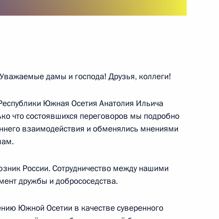
о совета Мариинского театра
5
6м
г
 талантливой молодёжи
14
5м
Уважаемые дамы и господа! Друзья, коллеги!
г
Республики Южная Осетия Анатолия Ильича
лько что состоявшихся переговоров мы подробно
оннего взаимодействия и обменялись мнениями
мам.
Алмазбеком Атамбаевым
4
г
юзник России. Сотрудничество между нашими
мент дружбы и добрососедства.
ению Южной Осетии в качестве суверенного