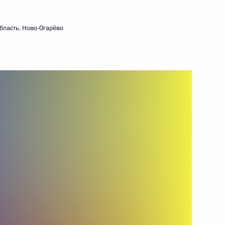
бласть, Ново-Огарёво
ть следующие материалы
ждународного культурного
3
4м
г
ными деятелями культуры
4
г