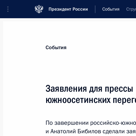
Президент России
События
Стру
Президент
Администрация
Государст
Новости
Стенограммы
Поездки
Те
События
Рубрикация материалов
Все материалы
Заявления для прессы 
Послания Федеральному Собранию
южноосетинских перег
Заявления по важнейшим вопросам
Совещания, заседания, рабочие встречи
По завершении российско-южно
Речи и обращения
и Анатолий Бибилов сделали зая