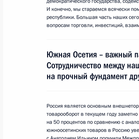
демократического государства, содей
Рабочая встреча с Заместителем П
И конечно, мы стараемся всячески п
Дмитрием Рогозиным
республики. Большая часть наших се
16 ноября 2017 года, 17:20
Москва, Кремль
вопросам торговли, инвестиций, взаи
Совещание по вопросам развития 
Южная Осетия – важный п
«Звезда»
Сотрудничество между на
16 ноября 2017 года, 15:50
Москва, Кремль
на прочный фундамент др
Встреча с главой ВОЗ Тедросом Ад
Россия является основным внешнетор
заместителем Генсека ООН Амино
товарооборот в текущем году заметно
16 ноября 2017 года, 14:50
Москва
на 50 процентов по сравнению с анал
южноосетинских товаров в Россию уве
с Анатолием Ильичом поручили Межп