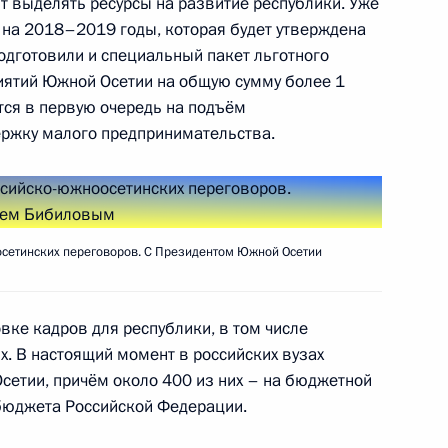
ит выделять ресурсы на развитие республики. Уже
Собяниным и главой РЖД
на 2018–2019 годы, которая будет утверждена
7
одготовили и специальный пакет льготного
иятий Южной Осетии на общую сумму более 1
ся в первую очередь на подъём
ржку малого предпринимательства.
11
48м
осетинских переговоров. С Президентом Южной Осетии
жение Виктора Медведчука
1
вке кадров для республики, в том числе
ой и Донецкой и Луганской
х. В настоящий момент в российских вузах
сетии, причём около 400 из них – на бюджетной
сть, Истра
 бюджета Российской Федерации.