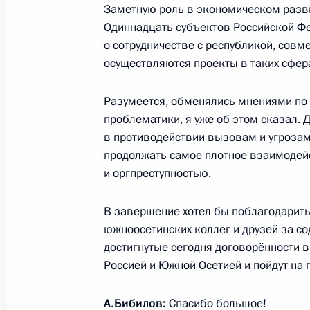
Заметную роль в экономическом разв
14 ноября 2017 года, вторник
Одиннадцать субъектов Российской Ф
о сотрудничестве с республикой, сов
Заявления для прессы по итогам р
осуществляются проекты в таких сфер
переговоров
14 ноября 2017 года, 18:50
Московская обл
Разумеется, обменялись мнениями по
проблематики, я уже об этом сказал.
в противодействии вызовам и угрозам
продолжать самое плотное взаимодей
Российско-южноосетинские перего
и оргпреступностью.
14 ноября 2017 года, 18:45
Московская обл
В завершение хотел бы поблагодарить
южноосетинских коллег и друзей за с
достигнутые сегодня договорённости 
Совещание по вопросам развития 
Россией и Южной Осетией и пойдут на 
14 ноября 2017 года, 15:20
Москва
А.Бибилов:
Спасибо большое!