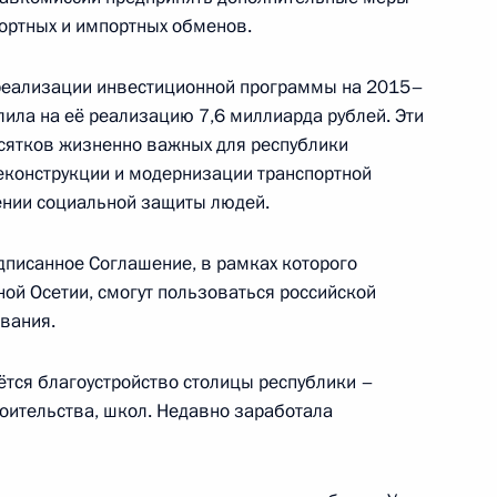
ортных и импортных обменов.
ции Всемирной организации
6
6м
 реализации инвестиционной программы на 2015–
лила на её реализацию 7,6 миллиарда рублей. Эти
сятков жизненно важных для республики
 реконструкции и модернизации транспортной
ении социальной защиты людей.
 России
7
12м
одписанное Соглашение, в рамках которого
й Осетии, смогут пользоваться российской
вания.
ётся благоустройство столицы республики –
ержем Саргсяном
3
роительства, школ. Недавно заработала