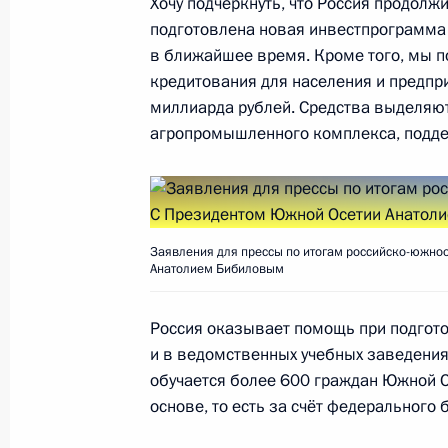
Хочу подчеркнуть, что Россия продолж
Встреча с мэром Москвы Сергеем 
подготовлена новая инвестпрограмма 
Олегом Белозёровым
в ближайшее время. Кроме того, мы п
кредитования для населения и предпр
15 ноября 2017 года, 17:45
Москва, Кремль
миллиарда рублей. Средства выделяют
агропромышленного комплекса, подде
Вручение государственных наград
15 ноября 2017 года, 17:30
Москва, Кремль
Заявления для прессы по итогам российско-южно
Анатолием Бибиловым
Владимир Путин поддержал предло
Россия оказывает помощь при подгото
об обмене пленными между Украин
и в ведомственных учебных заведения
республиками
обучается более 600 граждан Южной О
15 ноября 2017 года, 15:40
Московская обла
основе, то есть за счёт федерального