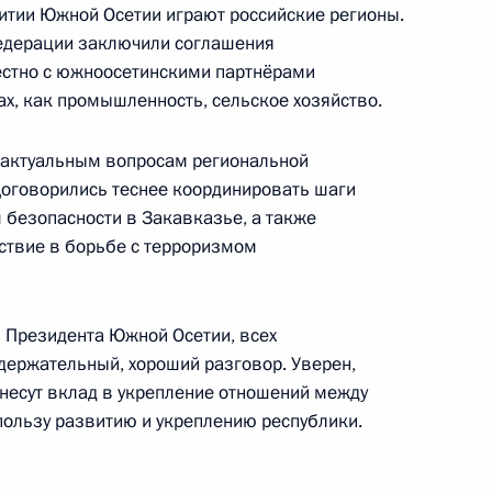
итии Южной Осетии играют российские регионы.
едерации заключили соглашения
местно с южноосетинскими партнёрами
оссийско-южноосетинских
4
6м
ах, как промышленность, сельское хозяйство.
асть, Ново-Огарёво
 актуальным вопросам региональной
 Договорились теснее координировать шаги
 безопасности в Закавказье, а также
ствие в борьбе с терроризмом
воры
9
асть, Ново-Огарёво
 Президента Южной Осетии, всех
одержательный, хороший разговор. Уверен,
внесут вклад в укрепление отношений между
электроэнергетики
12
27м
пользу развитию и укреплению республики.