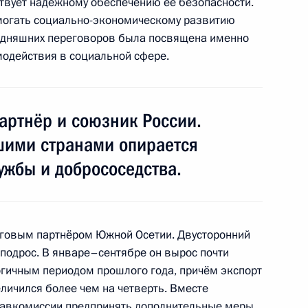
ствует надёжному обеспечению её безопасности.
редседателя Правительства
1
омогать социально-экономическому развитию
годняшних переговоров была посвящена именно
модействия в социальной сфере.
судостроительного комплекса
артнёр и союзник России.
3
5м
шими странами опирается
ужбы и добрососедства.
ханомом и первым
4
говым партнёром Южной Осетии. Двусторонний
й Мохаммед
 подрос. В январе–сентябре он вырос почти
огичным периодом прошлого года, причём экспорт
личился более чем на четверть. Вместе
равкомиссии предпринять дополнительные меры