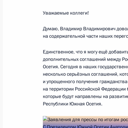
13 ноября 2017 года, понедельник
Уважаемые коллеги!
Заявления для прессы по итогам ро
Думаю, Владимир Владимирович довол
переговоров
на содержательной части наших перег
13 ноября 2017 года, 21:25
Сочи
Единственное, что я могу ещё добавить
дополнительных соглашений между Ро
Осетия. Сегодня в наших государствен
Беседа с Президентом Турецкой Ре
несколько серьёзных соглашений, кото
Эрдоганом в узком составе
и упрощенного получения гражданства
13 ноября 2017 года, 17:45
Сочи
на территории Российской Федерации 
которые будут направлены на развит
Республики Южная Осетия.
Встреча с Министром культуры Вл
13 ноября 2017 года, 12:25
Москва, Кремль