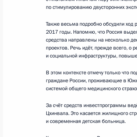
по стимулированию двусторонних эксп
Открытие министерской конферен
здравоохранения
Также весьма подробно обсудили ход
16 ноября 2017 года, 14:00
Москва
2017 годы. Напомню, что Россия выде
средства направлены на несколько де
проектов. Речь идёт, прежде всего, о
15 ноября 2017 года, среда
и социальной инфраструктуры, повыш
Открытие Дней культуры Армении в
В этом контексте отмечу только что п
15 ноября 2017 года, 20:55
Москва
граждане России, проживающие в Южно
системой общего медицинского страхо
За счёт средств инвестпрограммы вед
Встреча с Президентом Армении С
Цхинвала. Это касается жилищного ст
15 ноября 2017 года, 20:00
Москва, Кремль
и современная детская больница.