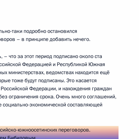
ссийско-турецких
1
9м
ьно-таки подробно остановился
оворов – в принципе добавить нечего.
, – что за этот период подписано около ста
ссийской Федерацией и Республикой Южная
ных министерствах, ведомствах находится ещё
спублики Реджепом Тайипом
1
рые тоже будут подписаны. Это касается
 Российской Федерации, и нахождения граждан
без ограничения срока. Очень много соглашений,
ие социально-экономической составляющей
адимиром Мединским
4