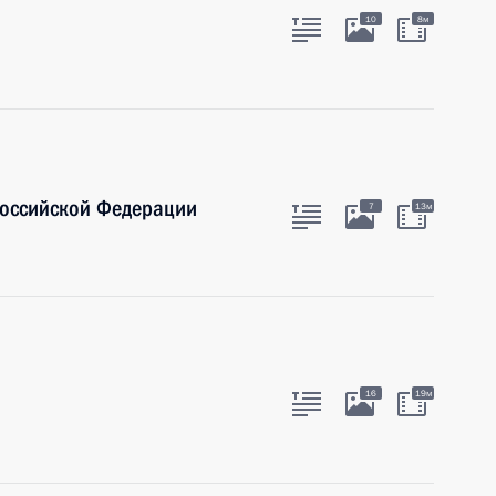
10
8м
Российской Федерации
7
13м
16
19м