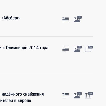
 «Айсберг»
5
и к Олимпиаде 2014 года
8
5м
я надёжного снабжения
5
5м
ителей в Европе