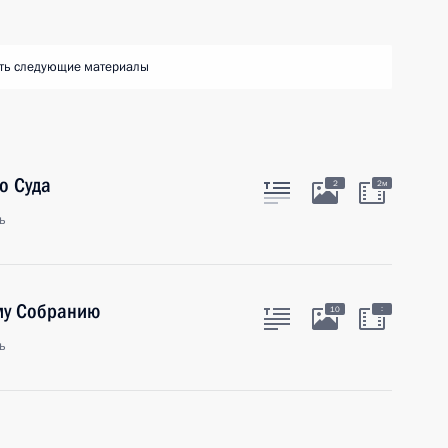
ть следующие материалы
о Суда
2
2м
ь
му Собранию
:
10
ь