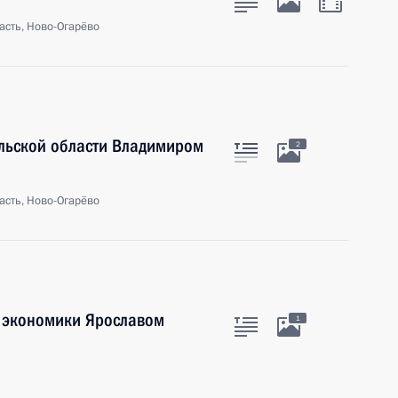
асть, Ново-Огарёво
ульской области Владимиром
2
асть, Ново-Огарёво
 экономики Ярославом
1