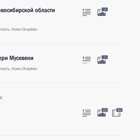
овосибирской области
3
ласть, Ново-Огарёво
ери Мусевени
1
ласть, Ново-Огарёво
к
13
5м