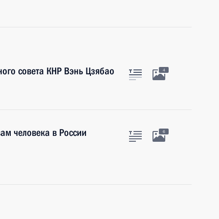
ного совета КНР Вэнь Цзябао
4
ам человека в России
6