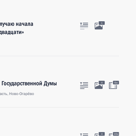
лучаю начала
1
 двадцати»
 Государственной Думы
4
6м
асть, Ново-Огарёво
4
16м