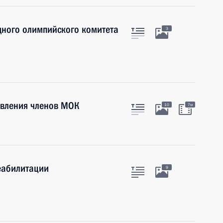
дного олимпийского комитета
3
авления членов МОК
10
7м
еабилитации
9