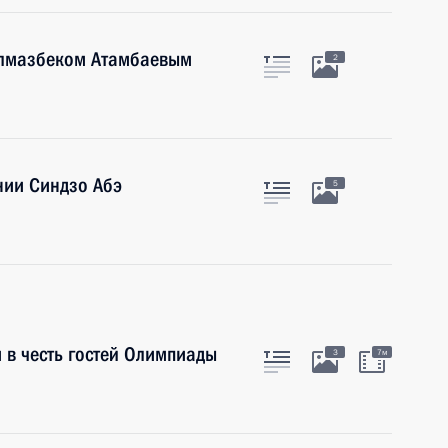
Алмазбеком Атамбаевым
2
нии Синдзо Абэ
5
 в честь гостей Олимпиады
3
7м