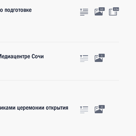
о подготовке
10
12м
Медиацентре Сочи
1
никами церемонии открытия
4