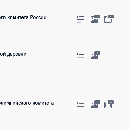
го комитета России
7
3м
ой деревни
5
олимпийского комитета
1
9м