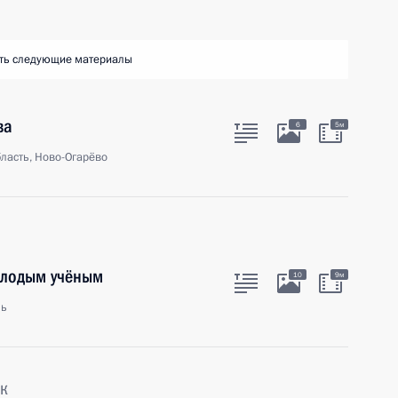
ть следующие материалы
ва
6
5м
ласть, Ново-Огарёво
олодым учёным
10
9м
ль
к