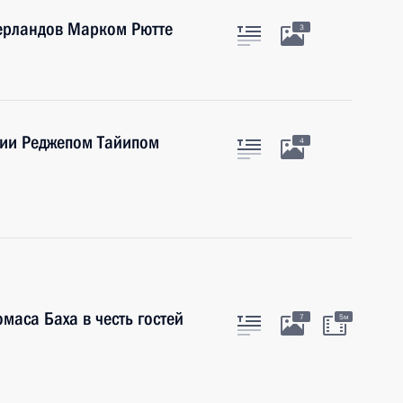
ерландов Марком Рютте
3
ции Реджепом Тайипом
4
маса Баха в честь гостей
7
5м