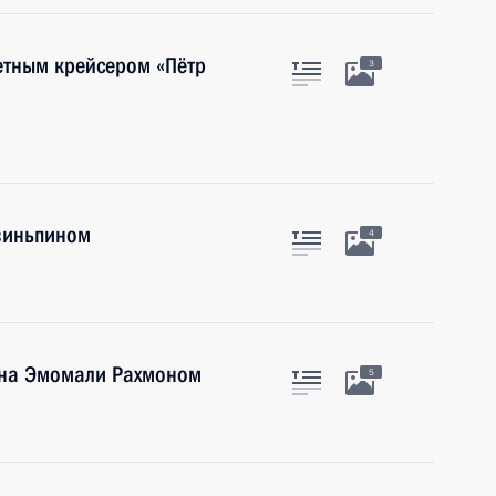
етным крейсером «Пётр
3
Цзиньпином
4
ана Эмомали Рахмоном
5