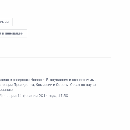
Олимпийского комитета
России
ремии
5 февраля 2014 года
Видео, 3 мин.
а и инновации
ован в разделах:
Новости
,
Выступления и стенограммы
,
страция Президента
,
Комиссии и Советы
,
Совет по науке
зованию
бликации:
11 февраля 2014 года, 17:50