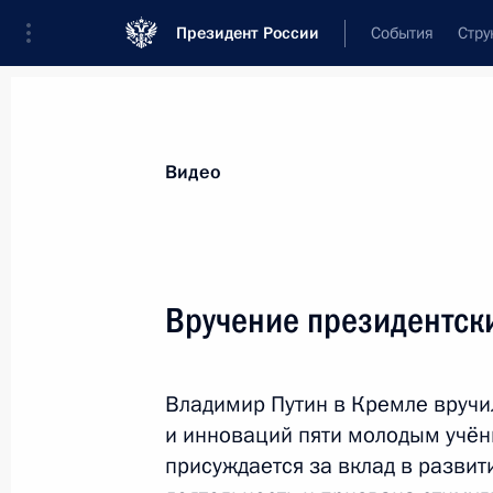
Президент России
События
Стру
Видеозаписи
Фотографии
Аудиозапи
Все материалы
Выступления
Совещан
Видео
Показа
Вручение президентск
Совещание с членами
Владимир Путин в Кремле вручи
Правительства
и инноваций пяти молодым учён
присуждается за вклад в разви