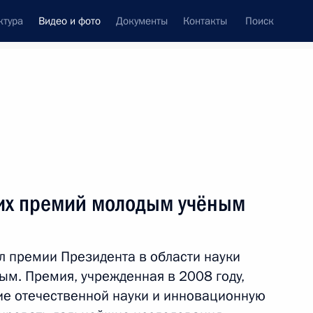
ктура
Видео и фото
Документы
Контакты
Поиск
си
ия, встречи
Встречи со СМИ
февраль, 2014
ть следующие материалы
их премий молодым учёным
Вручение президентских
л премии Президента в области науки
премий молодым учёным
ым. Премия, учрежденная в 2008 году,
тие отечественной науки и инновационную