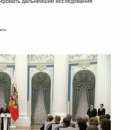
лировать дальнейшие исследования
11 февраля 2014 года
Видео, 9 мин.
емль
Приём от имени Президента
России в честь гостей