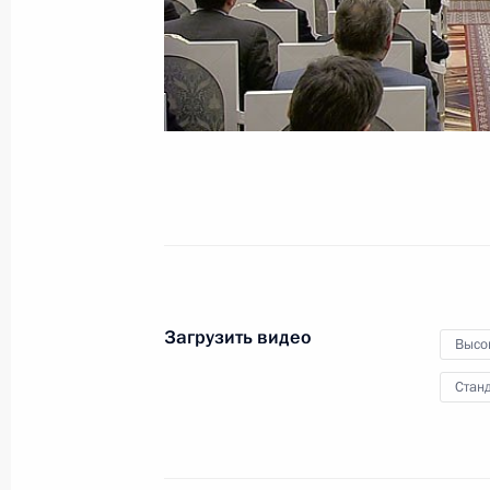
Олимпиады-2014
10 февраля 2014 года
Видео, 12 мин.
Загрузить видео
Высо
Станд
Приём от имени президента