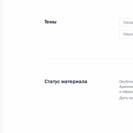
МОК Томаса Баха в честь
гостей зимних Олимпийских
игр
Темы
Госп
6 февраля 2014 года
Видео, 5 мин.
Наук
Статус материала
Опублик
Админи
и обра
Дата пу