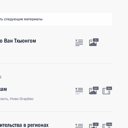
ть следующие материалы
о Ван Тхыонгом
5
к
сам
10
6м
асть, Ново-Огарёво
ительства в регионах
3
24м