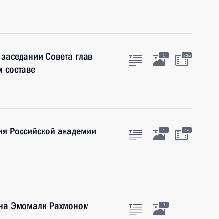
 заседании Совета глав
1
32м
м составе
ия Российской академии
1
4м
ана Эмомали Рахмоном
3