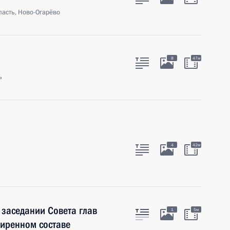
асть, Ново-Огарёво
8
47м
ь
4
42м
 заседании Совета глав
1
5м
ширенном составе