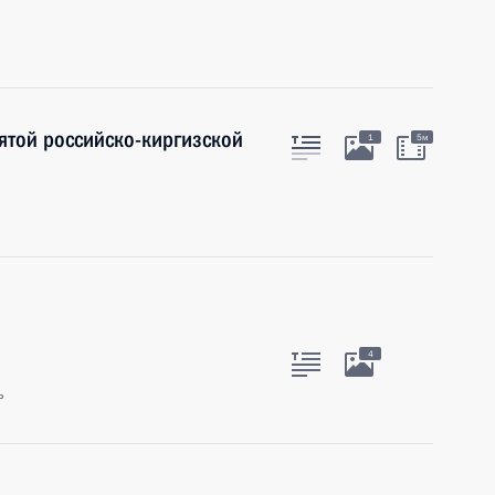
ятой российско-киргизской
1
5м
4
ь