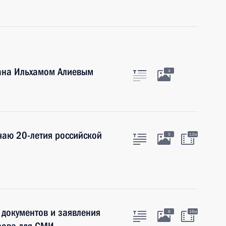
ана Ильхамом Алиевым
4
чаю 20-летия российской
5
12м
 документов и заявления
6
16м