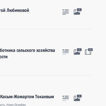
ьгой Любимовой
3
отника сельского хозяйства
1
5м
ости
а Касым-Жомартом Токаевым
5
сть, Ново-Огарёво