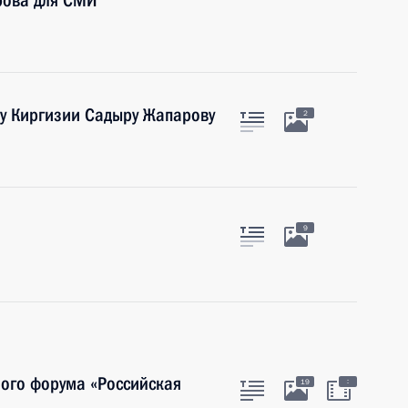
рова для СМИ
ту Киргизии Садыру Жапарову
2
9
ого форума «Российская
:
19