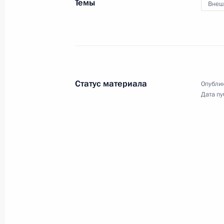
Темы
Внеш
16 октября 2023 года, 14:50
Московская обл
Интервью Медиакорпорации Китая
16 октября 2023 года, 07:00
Москва, Кремл
Статус материала
Опублик
Дата пу
13 октября 2023 года, пятница
Ответы на вопросы журналистов
13 октября 2023 года, 17:00
Бишкек
Выступление Президента России на
государств – участников СНГ в рас