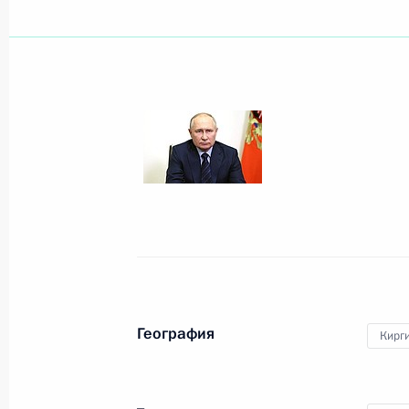
Показа
Встреча с Президентом Вьетнама В
17 октября 2023 года, 10:30
Пекин
16 октября 2023 года, понедельни
Совещание по оперативным вопро
16 октября 2023 года, 15:50
Московская обл
География
Кирг
Открытие объектов дорожного стро