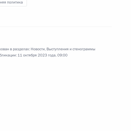
няя политика
асть, Ново-Огарёво
8
47м
ь
ован в разделах:
Новости
,
Выступления и стенограммы
бликации:
11 октября 2023 года, 09:00
4
42м
 заседании Совета глав
1
5м
ширенном составе