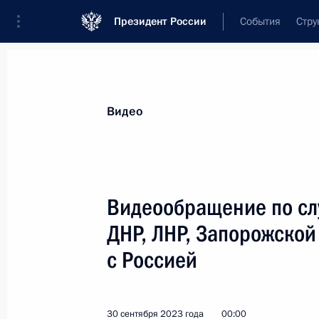
Президент России
События
Стру
Видеозаписи
Фотографии
Аудиозапи
Все материалы
Выступления
Совещан
Видео
Показа
Видеообращение по сл
ДНР, ЛНР, Запорожской
с Россией
Поздравление с Днём
учителя
30 сентября 2023 года
00:00