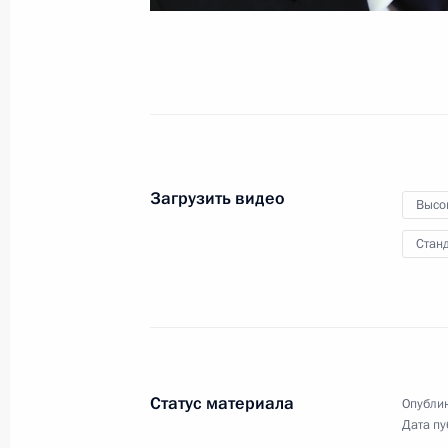
конференции «Россия –
Латинская Америка»
29 сентября 2023 года
Видео, 16 мин
Загрузить видео
Высо
Станд
Статус материала
Опублик
Дата пу
Владимир Путин поздравил