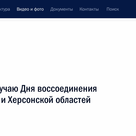
ктура
Видео и фото
Документы
Контакты
Поиск
си
ия, встречи
Встречи со СМИ
октябрь, 2023
ть следующие материалы
учаю Дня воссоединения
 и Херсонской областей
Видеообращение по случаю Дня
воссоединения ДНР, ЛНР,
Запорожской и Херсонской
областей с Россией