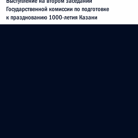
Выступление на втором заседании
Государственной комиссии по подготовке
к празднованию 1000-летия Казани
19 января 2001 года, 00:03
Москва, Кремль
Вступительное слово на совещании по вопросам
финансирования государственного долга
19 января 2001 года, 00:02
Москва, Кремль
Вступительное слово на встрече с Премьер-
министром Нидерландов Вимом Коком
19 января 2001 года, 00:01
Москва, Кремль