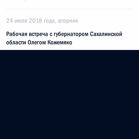
24 июля 2018 года, вторник
Рабочая встреча с губернатором Сахалинской
области Олегом Кожемяко
24 июля 2018 года, 14:00
Москва, Кремль
23 июля 2018 года, понедельник
Встреча с главой Минздрава Вероникой
Скворцовой
23 июля 2018 года, 13:20
Москва, Кремль