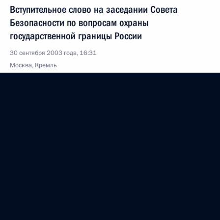
Вступительное слово на заседании Совета
Безопасности по вопросам охраны
государственной границы России
30 сентября 2003 года, 16:31
Москва, Кремль
29 сентября 2003 года, понедельник
Выступление на церемонии открытия Дней
болгарской культуры в России
29 сентября 2003 года, 20:55
Москва, Большой театр
Вступительное слово на встрече с членами
Центральной избирательной комиссии