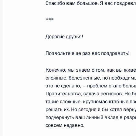
Спасибо вам большое. Я вас поздрав
Вступительное слово на совещании
***
10 ноября 2003 года, 15:34
Москва, Кремль
Дорогие друзья!
7 ноября 2003 года, пятница
Позвольте еще раз вас поздравить!
Подход к прессе по итогам рабоче
Конечно, мы знаем о том, как вы живе
7 ноября 2003 года, 23:40
Париж, аэропорт 
сложные, болезненные, но необходимы
это не сделано, – проблем стало боль
Правительства, задача регионов. Но 
6 ноября 2003 года, четверг
такие сложные, крупномасштабные пр
решать их. Но сегодня я бы хотел верну
Выдержки из стенографического от
подчеркнуть ваш личный вклад в разре
с представителями итальянских дел
совсем недавно.
6 ноября 2003 года, 23:50
Рим