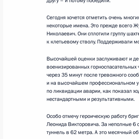
другу – и потому победили.
11 ноября 2003 года, 19:49
Главное контро
Сегодня хочется отметить очень многи
некоторые имена. Это прежде всего Ж
Николаевич. Они сплотили группу шахт
Заключительное слово на сессии К
к клетьевому стволу. Поддерживали мо
образований
11 ноября 2003 года, 18:40
Москва. Колонн
Высочайшей оценки заслуживают и дей
военизированных горноспасательных ч
через 35 минут после тревожного соо
и на высочайшем профессиональном ур
Вступительное слово на сессии Ко
по ликвидации аварии, как показал х
образований
нестандартными и результативными.
11 ноября 2003 года, 17:18
Москва, Колонн
Особо отмечу героическую работу бри
Леонида Викторовича. За неполные 6 
туннель в 62 метра. А это месячный о
10 ноября 2003 года, понедельник