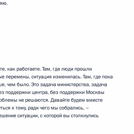
ляю.
 с членами Правительства
го визита во Францию
те, как работаете. Там, где люди прошли
«Орли»
е перемены, ситуация изменилась. Там, где пока
ше, чем было. Это задача министерства, задача
без поддержки центра, без поддержки Москвы
облемы не решаются. Давайте будем вместе
ться к тому, ради чего мы собрались, –
чета о встрече
шение ситуации, с которой вы столкнулись
овых кругов