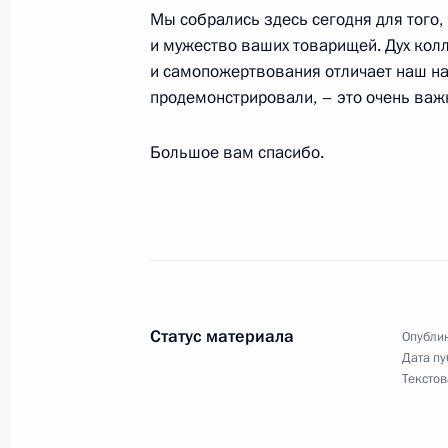
Мы собрались здесь сегодня для того,
и мужество ваших товарищей. Дух ко
и самопожертвования отличает наш нар
Заявление для прессы и ответы на 
продемонстрировали, – это очень важн
конференции по итогам встречи на
Европейский союз
Большое вам спасибо.
6 ноября 2003 года, 23:39
Рим
Вступительное слово на пленарном
на высшем уровне Россия – Европе
6 ноября 2003 года, 15:12
Рим
Статус материала
Опублик
Дата пу
Текстов
5 ноября 2003 года, среда