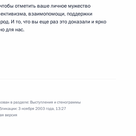
 чтобы отметить ваше личное мужество
ллективизма, взаимопомощи, поддержки
од. И то, что вы еще раз это доказали и ярко
вопросы на пресс-
о для нас.
 высшем уровне Россия –
 заседании встречи
йский союз
ован в разделе:
Выступления и стенограммы
бликации:
3 ноября 2003 года, 13:27
ая версия