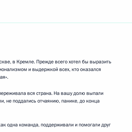
ть следующие материалы
 Премьер-министром Индии
скве, в Кремле. Прежде всего хотел бы выразить
ионализмом и выдержкой всех, кто оказался
ая».
 переживала вся страна. На вашу долю выпали
 его территориальных
, не поддались отчаянию, панике, до конца
ельной власти ряда субъектов
ению Федерального закона
 благополучии населения»
как одна команда, поддерживали и помогали друг
ному вопросу