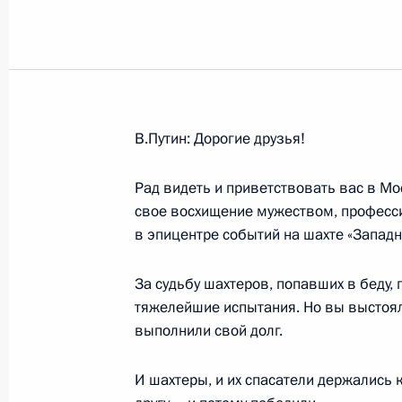
Показа
Вступительное слово на встрече с
В.Путин: Дорогие друзья!
Аталом Бихари Ваджпаи
12 ноября 2003 года, 16:15
Москва, Кремль
Рад видеть и приветствовать вас в Мо
свое восхищение мужеством, професс
в эпицентре событий на шахте «Западн
11 ноября 2003 года, вторник
За судьбу шахтеров, попавших в беду,
О деятельности Минздрава России,
тяжелейшие испытания. Но вы выстояли
подразделений и органов исполнит
выполнили свой долг.
Российской Федерации по выполн
«О санитарно-эпидемиологическом
И шахтеры, и их спасатели держались 
и других нормативных актов по дан