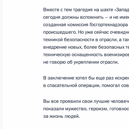
Стенографический отчет о встрече
Вместе с тем трагедия на шахте «Запа
правоохранительных органов
сегодня должны вспомнить – и не име
созданная комиссия Госгортехнадзора
10 ноября 2003 года, 21:14
Москва, Кремль
происшедшего. Но уже сейчас очевидн
техникой безопасности в отрасли, а 
внедрение новых, более безопасных т
Выступление на торжественном ве
техническую оснащенность военизиров
милиции
не говорю об укреплении отрасли.
10 ноября 2003 года, 20:10
Москва, Госуда
В заключение хотел бы еще раз искрен
в спасательной операции, помогал сов
Вступительное слово на встрече с 
Вы все проявили свои лучшие человеч
национальной безопасности Ирана
показали мужество, героизм, готовнос
10 ноября 2003 года, 16:56
Москва, Кремль
за жизнь людей.