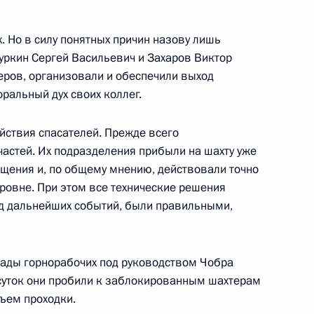
льное управление
х. Но в силу понятных причин назову лишь
уркин Сергей Васильевич и Захаров Виктор
еров, организовали и обеспечили выход
онгресса муниципальных
ральный дух своих коллег.
ый зал
ствия спасателей. Прежде всего
астей. Их подразделения прибыли на шахту уже
бщения и, по общему мнению, действовали точно
овне. При этом все технические решения
нгресса муниципальных
од дальнейших событий, были правильными,
ый зал
гады горнорабочих под руководством Чобра
суток они пробили к заблокированным шахтерам
бъем проходки.