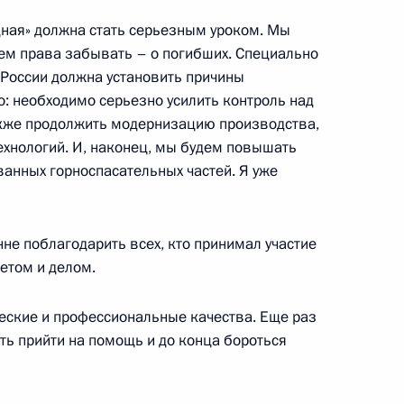
 с молодыми сотрудниками
дная» должна стать серьезным уроком. Мы
ем права забывать – о погибших. Специально
 России должна установить причины
о: необходимо серьезно усилить контроль над
также продолжить модернизацию производства,
ехнологий. И, наконец, мы будем повышать
чере, посвященном Дню
анных горноспасательных частей. Я уже
рственный Кремлевский дворец
не поблагодарить всех, кто принимал участие
етом и делом.
секретарем Высшего совета
еские и профессиональные качества. Еще раз
 Хасаном Роухани
ть прийти на помощь и до конца бороться