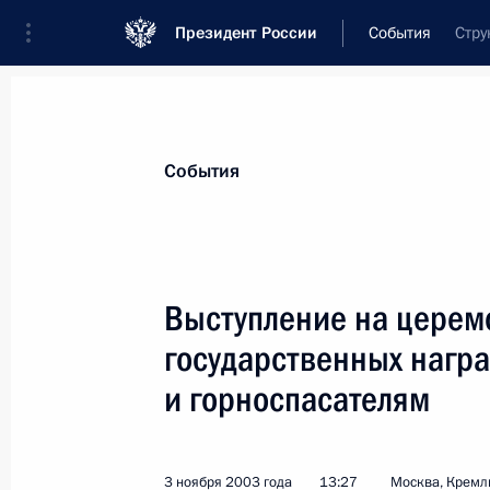
Президент России
События
Стру
Президент
Администрация
Государст
Новости
Стенограммы
Поездки
Те
События
Рубрикация материалов
Все материалы
Выступление на церем
Послания Федеральному Собранию
государственных нагр
Заявления по важнейшим вопросам
и горноспасателям
Совещания, заседания, рабочие встречи
Речи и обращения
3 ноября 2003 года
13:27
Москва, Кремл