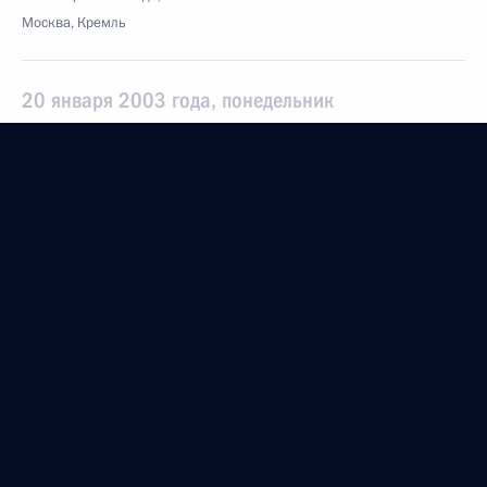
Москва, Кремль
20 января 2003 года, понедельник
Выступление на церемонии награждения
военнослужащих государственными наградами
России и Белоруссии
20 января 2003 года, 19:44
Минск
Совместная пресс-конференция с Президентом
Белоруссии Александром Лукашенко
по окончании заседания Высшего
Государственного совета Союзного государства
России и Белоруссии