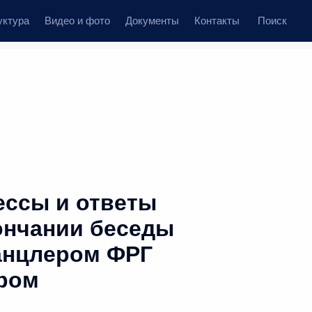
уктура
Видео и фото
Документы
Контакты
Поиск
ессы и ответы
ончании беседы
анцлером ФРГ
ром