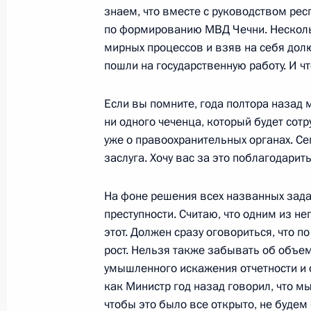
знаем, что вместе с руководством ре
по формированию МВД Чечни. Несколь
Выступление на расширенном засе
мирных процессов и взяв на себя долю
внутренних дел
пошли на государственную работу. И ч
6 февраля 2003 года, 00:01
Москва, Кремль
Если вы помните, года полтора назад 
ни одного чеченца, который будет сот
уже о правоохранительных органах. Се
5 февраля 2003 года, среда
заслуга. Хочу вас за это поблагодарить
Заявление для прессы по итогам р
переговоров
На фоне решения всех названных зада
преступности. Считаю, что одним из н
5 февраля 2003 года, 00:01
Москва, Кремль
этот. Должен сразу оговориться, что 
рост. Нельзя также забывать об объем
умышленного искажения отчетности и 
4 февраля 2003 года, вторник
как Министр год назад говорил, что м
чтобы это было все открыто, не буде