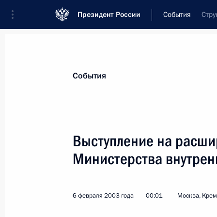
Президент России
События
Стру
Президент
Администрация
Государст
Новости
Стенограммы
Поездки
Те
События
Рубрикация материалов
Все материалы
Выступление на расши
Послания Федеральному Собранию
Министерства внутрен
Заявления по важнейшим вопросам
Совещания, заседания, рабочие встречи
6 февраля 2003 года
00:01
Москва, Кре
Речи и обращения