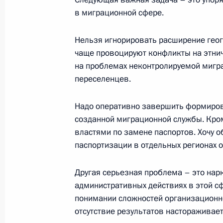
30 января 2003 года, четверг
в миграционной сфере.
Выступление на церемонии вручени
Нельзя игнорировать расширение геог
30 января 2003 года, 16:24
Москва, Кремль
чаще провоцируют конфликты на этниче
на проблемах неконтролируемой мигр
переселенцев.
29 января 2003 года, среда
Выдержки из стенографического от
Надо оперативно завершить формиров
созданной миграционной службы. Кром
по итогам неформального саммита 
властями по замене паспортов. Хочу о
29 января 2003 года, 00:01
Киев
паспортизации в отдельных регионах о
Другая серьезная проблема – это нарк
28 января 2003 года, вторник
административных действиях в этой сф
понимании сложностей организационн
Совместный подход к прессе с Пре
отсутствие результатов настораживает
Шеварднадзе