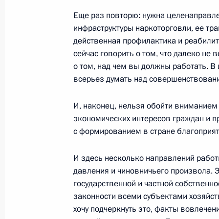
28 января 2003 года, 22:00
Киев
Еще раз повторю: нужна целенаправл
инфраструктуры наркоторговли, ее тр
действенная профилактика и реабилит
сейчас говорить о том, что далеко не 
Вступительное слово и ответы на в
о том, над чем вы должны работать. 
с преподавателями и студентами К
всерьез думать над совершенствован
университета имени Тараса Шевче
28 января 2003 года, 21:49
Киев
И, наконец, нельзя обойти внимание
экономических интересов граждан и п
с формированием в стране благоприят
Выступление на церемонии награжд
Украины
И здесь несколько направлений работ
давления и чиновничьего произвола. 
28 января 2003 года, 20:00
Киев
государственной и частной собственно
законности всеми субъектами хозяйст
хочу подчеркнуть это, факты вовлече
Выдержки из стенографического от