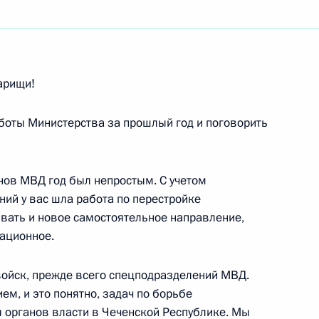
ть следующие материалы
арищи!
боты Министерства за прошлый год и поговорить
ереговоров с Президентом
м
ганов МВД год был непростым. С учетом
ий у вас шла работа по перестройке
вать и новое самостоятельное направление,
рационное.
о культуре и искусству
6м
 войск, прежде всего спецподразделений МВД.
ем, и это понятно, задач по борьбе
 органов власти в Чеченской Республике. Мы