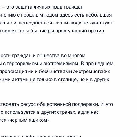
 – это защита личных прав граждан
внению с прошлым годом здесь есть небольшая
альной, повседневной жизни люди не чувствуют
седании, посвященном 60-
 говорят хотя бы цифры преступлений против
ность граждан и общества во многом
ы с терроризмом и экстремизмом. В прошедшем
 провокациями и бесчинствами экстремистских
ими актами не только в столице, но и в других
дании коллегии Федеральной
твовать ресурс общественной поддержки. И это
о используется в других странах, а для нас
тся «черным ящиком».
ядочение и соблюдение законности