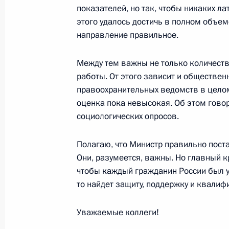
Выступление на встрече с высшими
показателей, но так, чтобы никаких ла
назначения на вышестоящие должн
этого удалось достичь в полном объем
(специальных) званий
направление правильное.
4 февраля 2003 года, 00:01
Москва, Кремль
Между тем важны не только количеств
работы. От этого зависит и обществен
правоохранительных ведомств в целом,
3 февраля 2003 года, понедельник
оценка пока невысокая. Об этом гово
Пресс-конференция по итогам пере
социологических опросов.
Совета министров Италии Сильвио
Полагаю, что Министр правильно поста
3 февраля 2003 года, 00:02
Тверская област
Они, разумеется, важны. Но главный к
чтобы каждый гражданин России был ув
то найдет защиту, поддержку и квали
Вступительное слово на совещании
Уважаемые коллеги!
3 февраля 2003 года, 00:01
Москва, Кремль