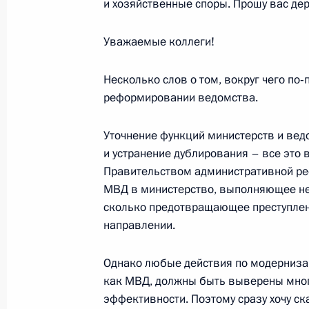
и хозяйственные споры. Прошу вас дер
конференции с Президентом Укра
Уважаемые коллеги!
28 января 2003 года, 19:27
Киев
Несколько слов о том, вокруг чего по
реформировании ведомства.
27 января 2003 года, понедельник
Выступление на церемонии открыти
Уточнение функций министерств и вед
и устранение дублирования – все это
27 января 2003 года, 22:06
Киев
Правительством административной ре
МВД в министерство, выполняющее не 
сколько предотвращающее преступлени
Вступительное слово на совещании
направлении.
27 января 2003 года, 14:19
Москва, Кремль
Однако любые действия по модернизац
как МВД, должны быть выверены мног
эффективности. Поэтому сразу хочу ск
О результатах проверки деятельно