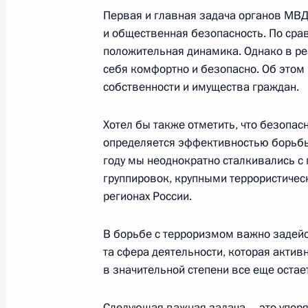
Первая и главная задача органов МВД
и общественная безопасность. По сра
2 февраля 2003 года, воскресенье
положительная динамика. Однако в ре
Выступление на торжественном за
себя комфортно и безопасно. Об этом
собственности и имущества граждан.
летию Сталинградской битвы
2 февраля 2003 года, 00:01
Волгоград
Хотел бы также отметить, что безопас
определяется эффективностью борьб
году мы неоднократно сталкивались с
31 января 2003 года, пятница
группировок, крупными террористическ
регионах России.
Выступление на расширенном засе
службы безопасности
В борьбе с терроризмом важно задейс
31 января 2003 года, 17:39
Москва, Кремль
та сфера деятельности, которая активн
в значительной степени все еще остае
Следующая важная задача – это упор