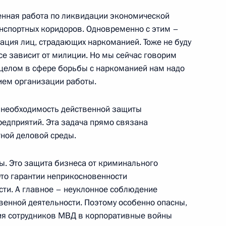
енная работа по ликвидации экономической
анспортных коридоров. Одновременно с этим –
ация лиц, страдающих наркоманией. Тоже не буду
все зависит от милиции. Но мы сейчас говорим
опросы на встрече
В целом в сфере борьбы с наркоманией нам надо
иевского национального
ием организации работы.
нко
м необходимость действенной защиты
редприятий. Эта задача прямо связана
ной деловой среды.
ения деятелей культуры
ы. Это защита бизнеса от криминального
Это гарантии неприкосновенности
сти. А главное – неуклонное соблюдение
венной деятельности. Поэтому особенно опасны,
ния сотрудников МВД в корпоративные войны
чета о совместной пресс-