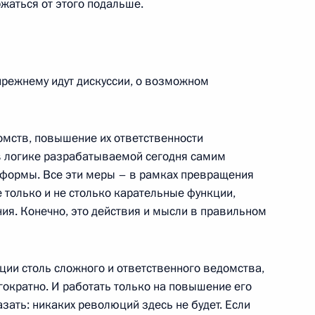
жаться от этого подальше.
ины Леонидом Кучмой
‑прежнему идут дискуссии, о возможном
я Года России на Украине
омств, повышение их ответственности
 в логике разрабатываемой сегодня самим
формы. Все эти меры – в рамках превращения
только и не столько карательные функции,
я. Конечно, это действия и мысли в правильном
 с членами Правительства
ии столь сложного и ответственного ведомства,
ократно. И работать только на повышение его
азать: никаких революций здесь не будет. Если
сти федеральных органов