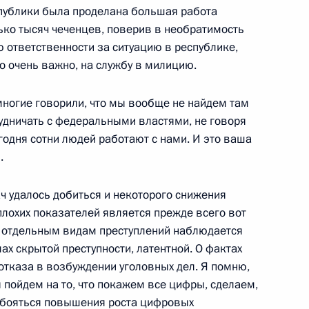
спублики была проделана большая работа
ко тысяч чеченцев, поверив в необратимость
дании коллегии Министерства
 ответственности за ситуацию в республике,
то очень важно, на службу в милицию.
многие говорили, что мы вообще не найдем там
рудничать с федеральными властями, не говоря
годня сотни людей работают с нами. И это ваша
.
оссийско-пакистанских
ч удалось добиться и некоторого снижения
еплохих показателей является прежде всего вот
по отдельным видам преступлений наблюдается
ах скрытой преступности, латентной. О фактах
отказа в возбуждении уголовных дел. Я помню,
ы пойдем на то, что покажем все цифры, сделаем,
м бояться повышения роста цифровых