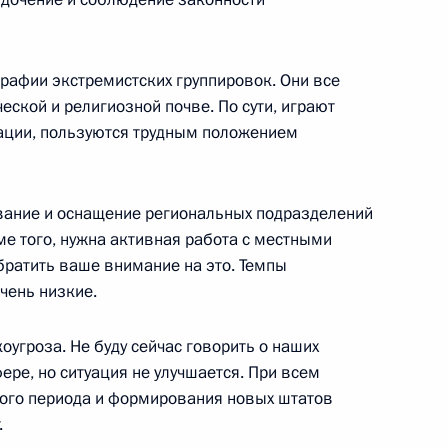
я верительных грамот
рафии экстремистских группировок. Они все
ской и религиозной почве. По сути, играют
ации, пользуются трудным положением
чета о пресс-конференции
ание и оснащение региональных подразделений
е того, нужна активная работа с местными
глав государств СНГ
братить ваше внимание на это. Темпы
чень низкие.
оугроза. Не буду сейчас говорить о наших
ере, но ситуация не улучшается. При всем
ого периода и формирования новых штатов
зидентом Грузии Эдуардом
.