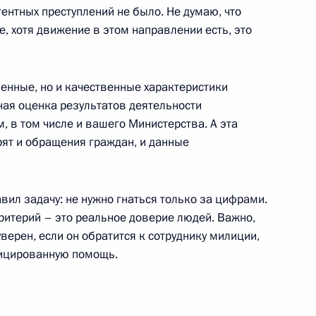
 офицерами по случаю их
тентных преступлений не было. Не думаю, что
ости и присвоения им высших
е, хотя движение в этом направлении есть, это
енные, но и качественные характеристики
ная оценка результатов деятельности
 в том числе и вашего Министерства. А эта
рят и обращения граждан, и данные
говоров с Председателем
 Берлускони
вил задачу: не нужно гнаться только за цифрами.
ь, Завидово
ритерий – это реальное доверие людей. Важно,
ерен, если он обратится к сотруднику милиции,
фицированную помощь.
 с членами Правительства