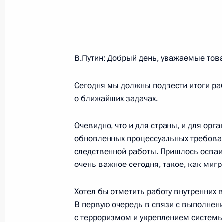
Показа
В.Путин: Добрый день, уважаемые тов
7 февраля 2003 года, пятница
Сегодня мы должны подвести итоги ра
Заявление для прессы по итогам п
о ближайших задачах.
Молдавии Владимиром Воронины
7 февраля 2003 года, 00:01
Москва, Кремль
Очевидно, что и для страны, и для ор
обновленных процессуальных требован
следственной работы. Пришлось осваи
очень важное сегодня, такое, как миг
6 февраля 2003 года, четверг
Выступление на заседании Совета п
Хотел бы отметить работу внутренних
В первую очередь в связи с выполнени
6 февраля 2003 года, 00:02
Москва, Кремль
с терроризмом и укреплением системы