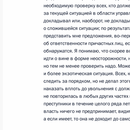
необходимую проверку всех, кто долж
за текущей ситуацией в области управл
Стенографический отчёт о заседан
докладывал или, наоборот, не доклад
по модернизации и технологическ
о сложившейся ситуации; по результа
представить мне предложения, во‑пер
по вопросам нормативно-правовог
об ответственности причастных лиц, е
инновационной деятельности
обнаружатся. Я понимаю, что скорее в
29 ноября 2010 года, 14:00
Московская обла
идти о вине в форме неосторожности, 
но тем не менее проверить надо. Може
и более экзотическая ситуация. Всех,
26 ноября 2010 года, пятница
следить за порядком, но не делал это
наказать вплоть до увольнения с долж
Ответы на вопросы журналистов по
не повторилась в любых других частях 
Украинской межгосударственной к
преступники в течение целого ряда лет
власть ничего не предпринимает, видим
26 ноября 2010 года, 18:00
Московская обла
а если имеет, то она не доходит до сам