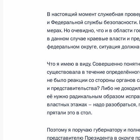
В настоящий момент служебная провер
30 ноября 2010 года, вторник
и Федеральной службы безопасности. 
Встреча с Патриархом Московским 
мерах. Но очевидно, что и в области г
в данном случае краевые власти и пр
30 ноября 2010 года, 15:30
Москва, Кремль
федеральном округе, ситуация должна 
Что я имею в виду. Совершенно понятн
Послание Президента Федерально
существовала в течение определённого
не было реакции со стороны органов 
30 ноября 2010 года, 13:00
Москва, Кремль
и представительства? Либо не доходил
её нужно радикальным образом исправи
властных этажах – надо разобраться, 
29 ноября 2010 года, понедельник
прятали это в стол.
Рабочая встреча с мэром Москвы 
Поэтому я поручаю губернатору и пол
29 ноября 2010 года, 16:15
Московская обла
представителю Президента в округе п