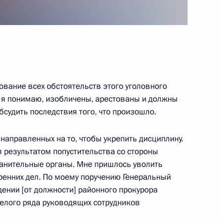
ром Нидерландов Марком
1
ование всех обстоятельств этого уголовного
бсуждение проекта нового
1
 я понимаю, изобличены, арестованы и должны
обсудить последствия того, что произошло.
направленных на то, чтобы укрепить дисциплину.
я результатом попустительства со стороны
анительные органы. Мне пришлось уволить
ии глав государств
1
9м
ренних дел. По моему поручению Генеральный
БСЕ
ении [от должности] районного прокурора
целого ряда руководящих сотрудников