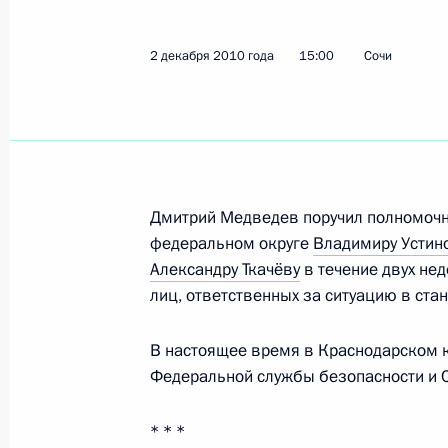
2 декабря 2010 года
15:00
Сочи
Показа
Вступительное слово на российско-
межгосударственных консультациях
3 декабря 2010 года, 13:30
Сочи
Дмитрий Медведев поручил полномоч
федеральном округе
Владимиру Устин
Александру Ткачёву
в течение двух не
2 декабря 2010 года, четверг
лиц, ответственных за ситуацию в ста
Чемпионат мира по футболу 2018 г
В настоящее время в Краснодарском к
2 декабря 2010 года, 21:00
Федеральной службы безопасности и С
* * *