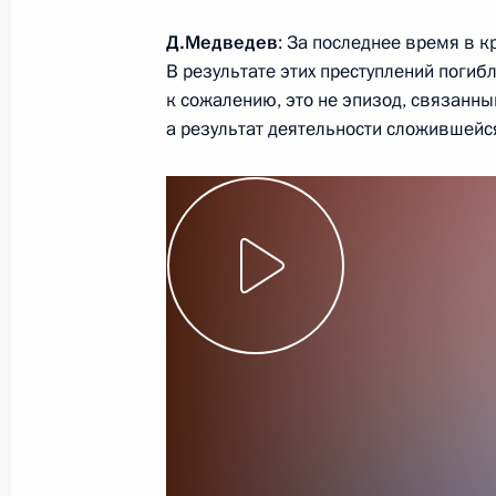
Рабочая встреча с Владимиром Ус
Д.Медведев
: За последнее время в 
Ткачёвым
В результате этих преступлений погибл
2 декабря 2010 года, 15:00
Сочи
к сожалению, это не эпизод, связанны
а результат деятельности сложившейс
Выдержки из беседы с учителями 
2 декабря 2010 года, 14:00
Измайловка
1 декабря 2010 года, среда
Начало встречи с Президентом Каз
Назарбаевым
1 декабря 2010 года, 13:00
Астана