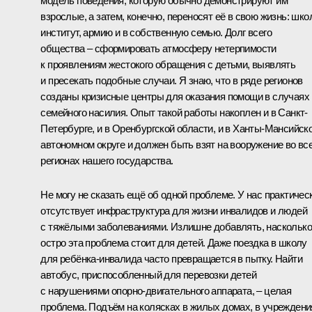
модель поведения, которую обычно демонстрируют им
взрослые, а затем, конечно, переносят её в свою жизнь: школ
институт, армию и в собственную семью. Долг всего
общества – сформировать атмосферу нетерпимости
к проявлениям жестокого обращения с детьми, выявлять
и пресекать подобные случаи. Я знаю, что в ряде регионов
созданы кризисные центры для оказания помощи в случаях
семейного насилия. Опыт такой работы накоплен и в Санкт-
Петербурге, и в Оренбургской области, и в Ханты-Мансийск
автономном округе и должен быть взят на вооружение во вс
регионах нашего государства.
Не могу не сказать ещё об одной проблеме. У нас практичес
отсутствует инфраструктура для жизни инвалидов и людей
с тяжёлыми заболеваниями. Излишне добавлять, насколько
остро эта проблема стоит для детей. Даже поездка в школу
для ребёнка-инвалида часто превращается в пытку. Найти
автобус, приспособленный для перевозки детей
с нарушениями опорно-двигательного аппарата, – целая
проблема. Подъём на колясках в жилых домах, в учреждени