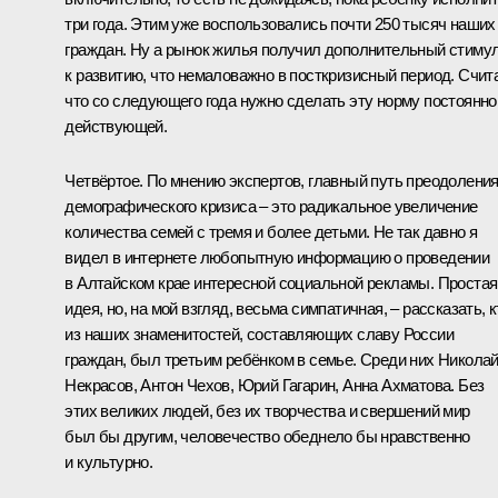
три года. Этим уже воспользовались почти 250 тысяч наших
граждан. Ну а рынок жилья получил дополнительный стиму
к развитию, что немаловажно в посткризисный период. Счит
что со следующего года нужно сделать эту норму постоянно
действующей.
Четвёртое. По мнению экспертов, главный путь преодолени
демографического кризиса – это радикальное увеличение
количества семей с тремя и более детьми. Не так давно я
видел в интернете любопытную информацию о проведении
в Алтайском крае интересной социальной рекламы. Простая
идея, но, на мой взгляд, весьма симпатичная, – рассказать, к
из наших знаменитостей, составляющих славу России
граждан, был третьим ребёнком в семье. Среди них Никола
Некрасов, Антон Чехов, Юрий Гагарин, Анна Ахматова. Без
этих великих людей, без их творчества и свершений мир
был бы другим, человечество обеднело бы нравственно
и культурно.