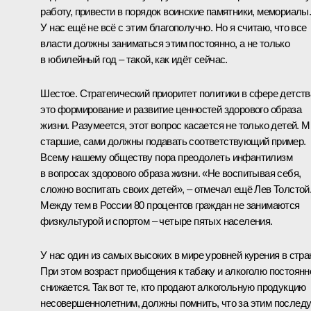
работу, привести в порядок воинские памятники, мемориалы
У нас ещё не всё с этим благополучно. Но я считаю, что все
власти должны заниматься этим постоянно, а не только
в юбилейный год – такой, как идёт сейчас.
Шестое. Стратегический приоритет политики в сфере детств
это формирование и развитие ценностей здорового образа
жизни. Разумеется, этот вопрос касается не только детей. М
старшие, сами должны подавать соответствующий пример.
Всему нашему обществу пора преодолеть инфантилизм
в вопросах здорового образа жизни. «Не воспитывая себя,
сложно воспитать своих детей», – отмечал ещё Лев Толстой
Между тем в России 80 процентов граждан не занимаются
физкультурой и спортом – четыре пятых населения.
У нас один из самых высоких в мире уровней курения в стра
При этом возраст приобщения к табаку и алкоголю постоянн
снижается. Так вот те, кто продают алкогольную продукцию
несовершеннолетним, должны помнить, что за этим послед