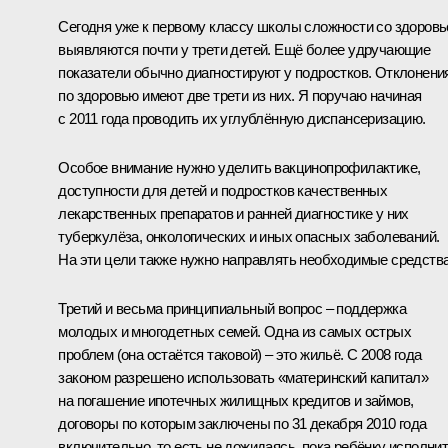
Сегодня уже к первому классу школы сложности со здоров
выявляются почти у трети детей. Ещё более удручающие
показатели обычно диагностируют у подростков. Отклонени
по здоровью имеют две трети из них. Я поручаю начиная
с 2011 года проводить их углублённую диспансеризацию.
Особое внимание нужно уделить вакцинопрофилактике,
доступности для детей и подростков качественных
лекарственных препаратов и ранней диагностике у них
туберкулёза, онкологических и иных опасных заболеваний.
На эти цели также нужно направлять необходимые средства
Третий и весьма принципиальный вопрос – поддержка
молодых и многодетных семей. Одна из самых острых
проблем (она остаётся таковой) – это жильё. С 2008 года
законом разрешено использовать «материнский капитал»
на погашение ипотечных жилищных кредитов и займов,
договоры по которым заключены по 31 декабря 2010 года
включительно, то есть не дожидаясь, пока ребёнку исполни