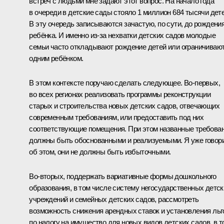
встреч с людьми мне задают этот вопрос. На начало года
в очереди в детские сады стояло 1 миллион 684 тысячи дете
В эту очередь записываются зачастую, по сути, до рождени
ребёнка. И именно из‑за нехватки детских садов молодые
семьи часто откладывают рождение детей или ограничиваю
одним ребёнком.
В этом контексте поручаю сделать следующее. Во‑первых,
во всех регионах реализовать программы реконструкции
старых и строительства новых детских садов, отвечающих
современным требованиям, или предоставить под них
соответствующие помещения. При этом названные требова
должны быть обоснованными и реализуемыми. Я уже говор
об этом, они не должны быть избыточными.
Во‑вторых, поддержать вариативные формы дошкольного
образования, в том числе систему негосударственных детск
учреждений и семейных детских садов, рассмотреть
возможность снижения арендных ставок и установления льг
по налогу на имущество для новых видов детских садов, в т