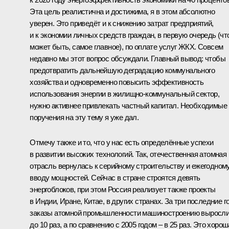
Эта цель реалистична и достижима, я в этом абсолютно
уверен. Это приведёт и к снижению затрат предприятий,
и к экономии личных средств граждан, в первую очередь (чт
может быть, самое главное), по оплате услуг ЖКХ. Совсем
недавно мы этот вопрос обсуждали. Главный вывод: чтобы
предотвратить дальнейшую деградацию коммунального
хозяйства и одновременно повысить эффективность
использования энергии в жилищно-коммунальный сектор,
нужно активнее привлекать частный капитал. Необходимые
поручения на эту тему я уже дал.
Отмечу также и то, что у нас есть определённые успехи
в развитии высоких технологий. Так, отечественная атомная
отрасль вернулась к серийному строительству и ежегодном
вводу мощностей. Сейчас в стране строятся девять
энергоблоков, при этом Россия реализует также проекты
в Индии, Иране, Китае, в других странах. За три последние г
заказы атомной промышленности машиностроению выросл
до 10 раз, а по сравнению с 2005 годом – в 25 раз. Это хоро