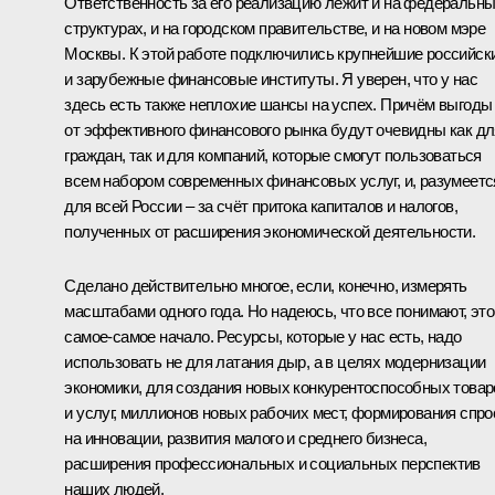
Ответственность за его реализацию лежит и на федеральн
структурах, и на городском правительстве, и на новом мэре
Москвы. К этой работе подключились крупнейшие российск
и зарубежные финансовые институты. Я уверен, что у нас
здесь есть также неплохие шансы на успех. Причём выгоды
от эффективного финансового рынка будут очевидны как дл
граждан, так и для компаний, которые смогут пользоваться
всем набором современных финансовых услуг, и, разумеетс
для всей России – за счёт притока капиталов и налогов,
полученных от расширения экономической деятельности.
Сделано действительно многое, если, конечно, измерять
масштабами одного года. Но надеюсь, что все понимают, это
самое-самое начало. Ресурсы, которые у нас есть, надо
использовать не для латания дыр, а в целях модернизации
экономики, для создания новых конкурентоспособных товар
и услуг, миллионов новых рабочих мест, формирования спро
на инновации, развития малого и среднего бизнеса,
расширения профессиональных и социальных перспектив
наших людей.