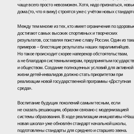
чаще всего просто невозможен. Хотя, надо признаться, новы
дома (то, что я вижу) строятся уже с учётом новых стандарт
Между тем многие из тех, кто имеет ограничения по здоровь
достигают самых высоких спортивных и творческих
результатов, составляя поистине славу России. Один из так
примеров – блестящие результаты наших паралимпийцев.
Но такое происходит скорее наперекор обстоятельствам,
а не благодаря системным мерам, предпринятым государст
и обществом. Создание полноценных условий для активной
жизни детей-инвалидов должно стать приоритетом при
реализации новой государственной программы «Доступная
среда».
Воспитание будущих поколений самым тесным, если
не сказать решающим, образом связано с модернизацией
системы образования. В ходе реализации инициативы «На
новая школа» уже обновлён стандарт начальной школы,
подготовлены стандарты для среднего и старшего звена.