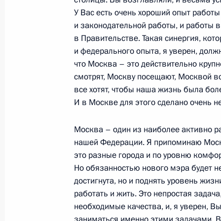
У Вас есть очень хороший опыт работ
и законодательной работы, и работы 
в Правительстве. Такая синергия, кот
и федерального опыта, я уверен, должн
что Москва – это действительно круп
смотрят, Москву посещают, Москвой во
все хотят, чтобы наша жизнь была бол
И в Москве для этого сделано очень н
Москва – один из наиболее активно р
Разделы сайта
Информацион
нашей Федерации. Я припоминаю Моск
Президента
ресурсы
это разные города и по уровню комфор
России
Президента Ро
Но обязанностью нового мэра будет не 
достигнута, но и поднять уровень жизн
События
Президент России
Текущий ресурс
работать и жить. Это непростая задача, 
Структура
Конституция Росс
необходимые качества, и, я уверен, Вы
Видео и фото
Государственная
заниматься именно этими задачами. В
Документы