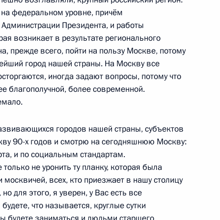
ы на федеральном уровне, причём
в Администрации Президента, и работы
орая возникает в результате регионального
а, прежде всего, пойти на пользу Москве, потому
нейший город нашей страны. На Москву все
сторгаются, иногда задают вопросы, потому что
ее благополучной, более современной.
емало.
азвивающихся городов нашей страны, субъектов
ные
Официальные
Правовая и
ву 90-х годов и смотрю на сегодняшнюю Москву:
сетевые ресурсы
техническая
та, и по социальным стандартам.
ссии
Президента России
информация
только не уронить ту планку, которая была
и москвичей, всех, кто приезжает в нашу столицу
MAX
О портале
но для этого, я уверен, у Вас есть все
ВКонтакте
Об использовании
ии
информации сайта
 будете, что называется, круглые сутки
Rutube
О персональных
ы будете заниматься и людьми старшего
Telegram-канал