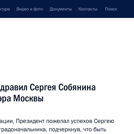
ктура
Видео и фото
Документы
Контакты
Поиск
дравил Сергея Собянина
мэра Москвы
ации, Президент пожелал успехов Сергею
градоначальника, подчеркнув, что быть