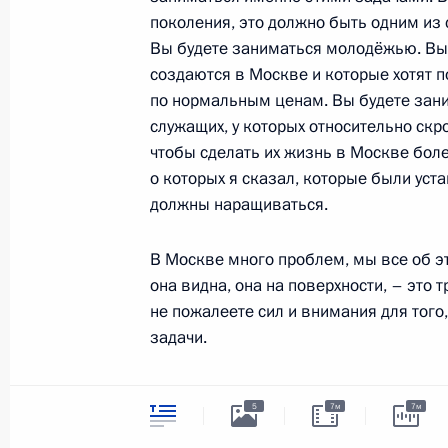
символика
поколения, это должно быть одним из
Контакты
Обратиться к Пре
Вы будете заниматься молодёжью. Вы 
Поиск
Президент Росси
создаются в Москве и которые хотят п
гражданам школь
возраста
Для СМИ
по нормальным ценам. Вы будете зан
Виртуальный тур 
служащих, у которых относительно ск
Кремлю
Подписаться
чтобы сделать их жизнь в Москве бол
Владимир Путин 
Справочник
личный сайт
о которых я сказал, которые были уст
Дикая природа Ро
должны наращиваться.
Версия для людей
с ограниченными
возможностями
В Москве много проблем, мы все об эт
она видна, она на поверхности, – это т
English
не пожалеете сил и внимания для тог
задачи.
Администрация
Президента России
Москва – не только политическая сто
2026 год
5
7м
7м
полномочия Президент, Правительств
страны, но Москва – это и центр дело