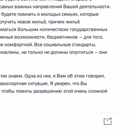
данных пользователей
 самых важных направлений Вашей деятельности.
YouTube
зиденту
Написать в редакцию
будете помнить о молодых семьях, которые
и —
олучить новое жильё, причем жильё
ного
иматься большим количеством государственных
по
ромные возможности, бюджетников – для того,
ее комфортной. Все социальные стандарты,
—
ановлены, не только не должны опуститься – они
ссии
ом знаем. Одна из них, я Вам об этом говорил,
ранспортная ситуация. Я уверен, что Вы
о, чтобы помочь разрешению этой очень сложной
Все материалы сайта
доступны по лицензии:
Creative Commons
Attribution 4.0
лица нашей страны, где осуществляют свои
International
о, Федеральное Собрание, высшие суды нашей
вой активности. Недаром мы решили, что именно