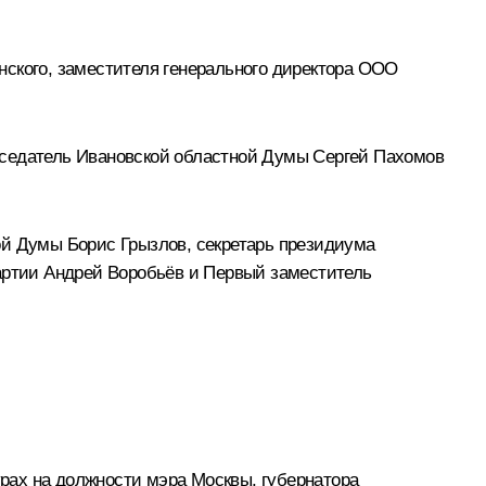
нского, заместителя генерального директора ООО
дседатель Ивановской областной Думы Сергей Пахомов
ной Думы
Борис Грызлов
, секретарь президиума
партии Андрей Воробьёв и Первый заместитель
урах на должности мэра Москвы, губернатора