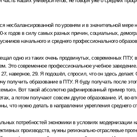
ная часть наших университетов, не говоря уже о средних п
тся несбалансированной по уровням и в значительной мере
90-х годов в силу самых разных причин, социальных, демог
ускников начального и среднего профессионального образов
сещал одно из таких очень продвинутых, современных ПТУ,
. Это современное профессиональное учебное заведение. Я
27, наверное, 29. Я подошёл, спросил, что он здесь делает.
хочу получить образование в ПТУ. Я буду получать после эт
семью». Вот такой абсолютно рафинированный пример того,
тах, а потом получают совсем другое образование. И, во‑вт
оны, что нужно делать в направлении укрепления среднего с
еальных потребностей экономики в условиях модернизации 
ктивных производств, нужны регионально-отраслевые прогно