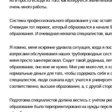
но и просто исходя из того, как котируется значитель
очень много работы.
Система профессионального образования у нас остаё
Очевиден тот перекос, который образовался в начале 
образования. И очевидная нехватка специалистов, вып
Я помню, меня искренне удивила ситуация, когда я по
вопросами обслуживания наших трубопроводных систем
меня просто заинтересовал. Сидит такой дяденька, лет 
образование, оно мне не нужно. Мне уже много лет, я 
нормальные деньги для того, чтобы содержать себя и 
специалистов, люди сначала идут, учатся в университе
соответственно, высшее образование, а, с другой стор
Подготовка специалистов должна вестись с учётом р
образование было переориентировано на нужды перспе