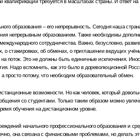
акой квалификации требуется в масштабах страны. И ответ на
го образования – его непрерывность. Сегодня наша страна
ления непрерывным образованием. Также необходимы дополн
 международного сотрудничества. Важно, безусловно, разви
ах, о стажировках, об обменах, о приглашении ведущих учё
н на поток. Это не должны быть единичные исключения. Ино
атия. Надо вспомнить, как это было в дореволюционной Росс
 а просто потому, что необходим образовательный обмен.
истанционные возможности. Но как человек, который доволь
о общения со студентами. Только таким образом можно увле
 время обучения на дистанционном уровне.
учреждений начального профессионального образования и ср
нечно, она связана с финансовыми проблемами, но делать э