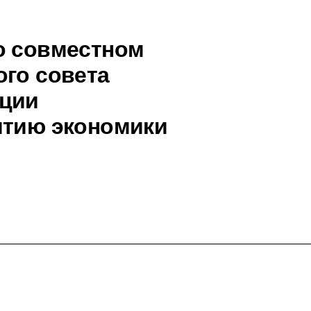
о совместном
ого совета
ации
итию экономики