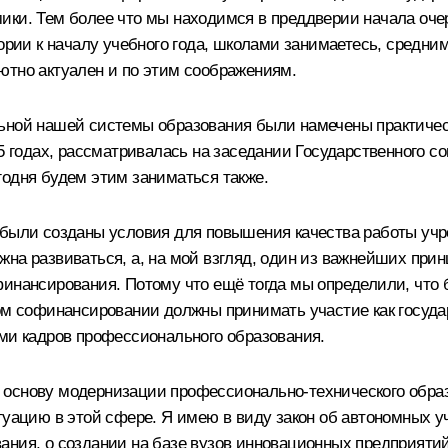
ки. Тем более что мы находимся в преддверии начала очере
итории к началу учебного года, школами занимаетесь, сре
ютно актуален и по этим соображениям.
ьной нашей системы образования были намечены практичес
 годах, рассматривалась на заседании Государственного сове
годня будем этим заниматься также.
 были созданы условия для повышения качества работы уч
на развиваться, а, на мой взгляд, один из важнейших при
финансирования. Потому что ещё тогда мы определили, что
том софинансировании должны принимать участие как госуда
ами кадров профессионального образования.
основу модернизации профессионально-технического образ
туацию в этой сфере. Я имею в виду закон об автономных у
ания, о создании на базе вузов инновационных предприятий