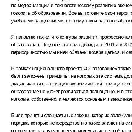
по модернизации и технологическому развитию экономи
говорить об образовании. Все вы готовите свои терр
учебными заведениями, поэтому такой разговор абсол
Я напомню также, что контуры развития профессионал
образования. Позднее эта тема дважды, в 2001 и в 2005
периодичностью мы к ней обязаны возвращаться, и се
В рамках национального проекта «Образование» также
были заложены принципы, на которых эта система долж
дидактических, – принцип экономический, принцип со
образование не может развиваться полноценно, и в э
которые, собственно, и являются основными заказчик
Были приняты специальные законы, которые заложили 
порядка, которые непосредственно также влияют на си
о переходе на двухуровневую модель высшего образов