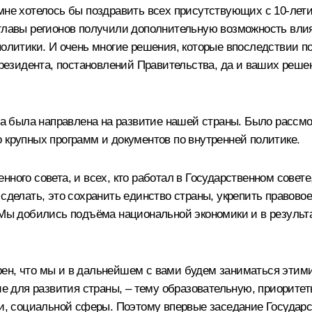
мне хотелось бы поздравить всех присутствующих с 10-лет
 главы регионов получили дополнительную возможность вли
политики. И очень многие решения, которые впоследствии п
 Президента, постановлений Правительства, да и ваших реш
ета была направлена на развитие нашей страны. Было рассм
 крупных программ и документов по внутренней политике.
ного совета, и всех, кто работал в Государственном совете
 сделать, это сохранить единство страны, укрепить правово
 Мы добились подъёма национальной экономики и в результа
ен, что мы и в дальнейшем с вами будем заниматься этим
 для развития страны, – тему образовательную, приоритет
ки, социальной сферы. Поэтому впервые заседание Государ