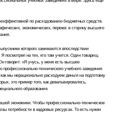
рофессиональных учебных заведениях в мире. Здесь ещё
 неэффективной по расходованию бюджетных средств.
рафических, экономических, перекос в сторону высшего
ания.
 выпускники которого занимаются впоследствии
 посмотрел на тех, кто там учится. Один товарищ
 Он говорит: «Я учусь, у меня есть высшее
ого профессионально-технического учебного заведения
 как мы нерационально расходуем деньги на подготовку
орых, это пример того, как девальвировалось,
пециального образования.
нашей экономики. Чтобы профессионально-техническое
зы потребности в кадровых ресурсах. То есть нужен