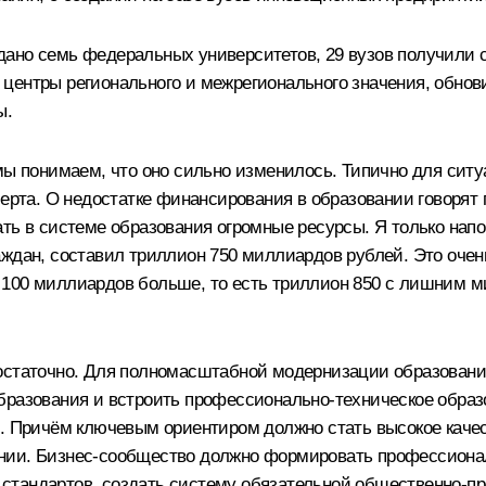
здано семь
федеральных университетов
, 29 вузов получили 
 центры регионального и межрегионального значения, обно
ы.
 мы понимаем, что оно сильно изменилось. Типично для сит
черта. О недостатке финансирования в образовании говорят 
ать в системе образования огромные ресурсы. Я только на
ждан, составил триллион 750 миллиардов рублей. Это очень
 на 100 миллиардов больше, то есть триллион 850 с лишним
достаточно. Для полномасштабной модернизации образовани
бразования и встроить профессионально-техническое образо
. Причём ключевым ориентиром должно стать высокое качест
нии. Бизнес-сообщество должно формировать профессионал
стандартов, создать систему обязательной общественно-пр