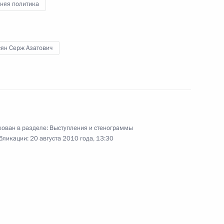
няя политика
ппы «U2» Боно
8
сян Серж Азатович
стречи с Премьер-министром
1
9м
м
ован в разделе:
Выступления и стенограммы
бликации:
20 августа 2010 года, 13:30
сембурга Жан-Клодом
6