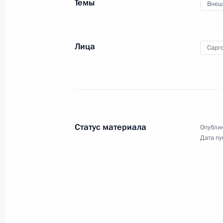
Темы
Внеш
24 августа 2010 года, вторник
Встреча с лидером ирландской гру
Лица
24 августа 2010 года, 17:30
Сочи
Сарг
Заявления для прессы по итогам в
Люксембурга Жан-Клодом Юнкеро
24 августа 2010 года, 15:00
Сочи
Статус материала
Опублик
Дата пу
Встреча с Премьер-министром Люк
Юнкером
24 августа 2010 года, 14:15
Сочи