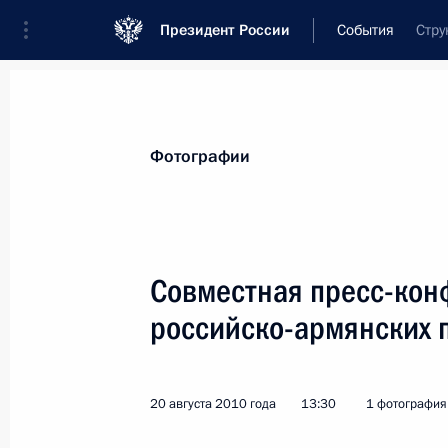
Президент России
События
Стру
Президент
Администрация
Государст
Новости
Стенограммы
Поездки
Те
Фотографии
Рубрикация материалов
Все материалы
Совместная пресс-кон
Послания Федеральному Собранию
российско-армянских 
Заявления по важнейшим вопросам
Совещания, заседания, рабочие встречи
20 августа 2010 года
13:30
1 фотография
Речи и обращения