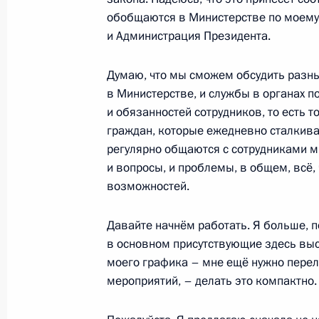
обобщаются в Министерстве по моему
24 августа 2010 года, 14:15
Сочи
и Администрация Президента.
Думаю, что мы сможем обсудить разны
23 августа 2010 года, понедельник
в Министерстве, и службы в органах п
Встреча с председателем правлени
и обязанностей сотрудников, то есть т
Алексеем Миллером
граждан, которые ежедневно сталкива
регулярно общаются с сотрудниками ми
23 августа 2010 года, 13:15
Сочи
и вопросы, и проблемы, в общем, всё,
возможностей.
20 августа 2010 года, пятница
Давайте начнём работать. Я больше, по
в основном присутствующие здесь выс
Встреча с Президентом Киргизии Р
моего графика – мне ещё нужно перел
20 августа 2010 года, 21:30
Ереван
мероприятий, – делать это компактно.