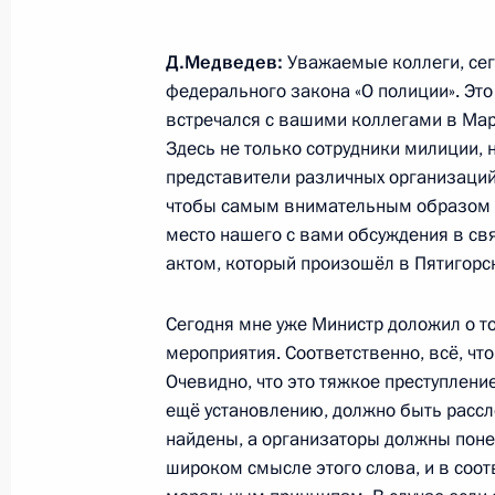
Д.Медведев:
Уважаемые коллеги, сег
Рабочая встреча с губернатором С
федерального закона «О полиции». Это
Владимиром Артяковым
встречался с вашими коллегами в Мари
26 августа 2010 года, 17:20
Сочи
Здесь не только сотрудники милиции, 
представители различных организаций
чтобы самым внимательным образом об
Встреча с Президентом Швейцарии
место нашего с вами обсуждения в св
актом, который произошёл в Пятигорс
26 августа 2010 года, 14:30
Сочи
Сегодня мне уже Министр доложил о т
мероприятия. Соответственно, всё, чт
25 августа 2010 года, среда
Очевидно, что это тяжкое преступлен
ещё установлению, должно быть рассле
Рабочая встреча с Министром обр
найдены, а организаторы должны поне
Фурсенко
широком смысле этого слова, и в соот
25 августа 2010 года, 13:00
Сочи