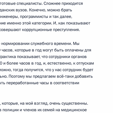
– готовые специалисты. Сложнее приходится
хранительных органов
1
30м
жданских вузов. Конечно, можно брать
 края
инженеры, программисты и так далее,
ние именно этой категории. И, как показывают
 совершают коррупционные преступления.
тором Ставропольского края
3
т о нормировании служебного времени. Мы
часов, которые в год могут быть оплачены для
Практика показывает, что сотрудники органов
и более часов в год, и, естественно, к отпускам
жно, тогда получится, что у нас сотрудник будет
ально. Поэтому мы предлагаем всё‑таки добавить
ыть переработанные часы в соответствии
ана Эмомали Рахмоном
4
, которые, на мой взгляд, очень существенны.
ов полиции и членов их семей на медицинское