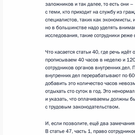
заложников и так далее, то есть они 
Встреча с представителями правоо
с теми, кто приходит на службу из гра
и общественности Ставропольского
специалистов, таких как экономисты, 
19 августа 2010 года, 17:15
Пятигорск
но в большинстве надо уделять внима
исследования, такие сотрудники реже
Начало рабочей встречи с губерна
Что касается статьи 40, где речь идё
Валерием Гаевским
прописываем 40 часов в неделю и 120 
сотрудников органов внутренних дел. 
19 августа 2010 года, 15:00
Пятигорск
внутренних дел перерабатывают по 600 
добавить это количество часов невозмо
отдыхать сто суток в год. Это ненорм
18 августа 2010 года, среда
и указать, что оплачиваемы должны б
с трудовым законодательством.
Встреча с Президентом Таджикист
18 августа 2010 года, 20:00
Сочи
И, если позволите, ещё два замечания
В статье 47, часть 1, право сотрудник