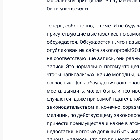
моральным принципам. В случае если 
быть уничтожены.
Теперь, собственно, к теме. Я не буду 
24 августа 2010 года, вторник
присутствующие высказались по самом
Встреча с лидером ирландской гру
обсуждается. Обсуждается и, что называ
опубликован на сайте zakonoproekt201
24 августа 2010 года, 17:30
Сочи
на соответствующие записи, они разны
записи. Это нормально, потому что цел
чтобы написали: «Ах, какие молодцы, 
Заявления для прессы по итогам в
согласны». Цель обсуждения заключае
Люксембурга Жан-Клодом Юнкеро
места, выявить, может быть, и против
случаются, даже при самой тщательной
24 августа 2010 года, 15:00
Сочи
законодательством и, конечно, сораз
милиции, по действующему законопроек
принести преимущества и какие в этом
Встреча с Премьер-министром Люк
недостатки, которые должны быть исп
Юнкером
закона. Надеюсь, что это принесёт со