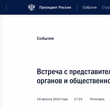
Президент России
События
Стру
Президент
Администрация
Государст
Новости
Стенограммы
Поездки
Те
События
Рубрикация материалов
Все материалы
Встреча с представит
Послания Федеральному Собранию
органов и общественно
Заявления по важнейшим вопросам
Совещания, заседания, рабочие встречи
19 августа 2010 года
17:15
Пятигорск
Речи и обращения