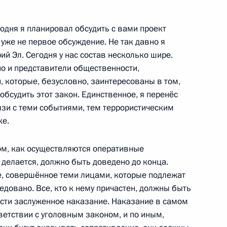
одня я планировал обсудить с вами проект
амарской области
1
 уже не первое обсуждение. Не так давно я
й Эл. Сегодня у нас состав несколько шире.
но и представители общественности,
, которые, безусловно, заинтересованы в том,
судить этот закон. Единственное, я перенёс
 Дорис Лойтхард
язи с теми событиями, тем террористическим
3
ке.
ом, как осуществляются оперативные
о делается, должно быть доведено до конца.
ие, совершённое теми лицами, которые подлежат
довано. Все, кто к нему причастен, должны быть
азования и науки Андреем
1
сти заслуженное наказание. Наказание в самом
ветствии с уголовным законом, и по иным,