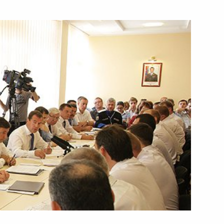
ть следующие материалы
одчинение Правительству
2
ский лес будет
1
2м