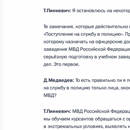
переговоров
Т.Пинкевич:
Я остановлюсь на некото
20 августа 2010 года, 13:30
Те замечания, которые действительно
«Поступление на службу в полицию». 
Начало российско-армянских пере
которому назначать на офицерские до
составе
заведения МВД Российской Федерации,
серьёзную подготовку в учебном завед
20 августа 2010 года, 12:00
Ереван
дел. Это первое.
Д.Медведев:
То есть правильно ли я 
Начало встречи с Президентом Ар
на службу в полицию только лица, о
МВД?
20 августа 2010 года, 11:00
Ереван
Т.Пинкевич:
МВД Российской Федерации
мы обучаем курсантов обращаться с о
19 августа 2010 года, четверг
в экстремальных условиях, выявлять 