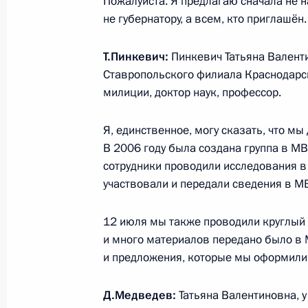
Пожалуйста. Я предлагаю сначала не н
не губернатору, а всем, кто приглашён.
Заявления для прессы по итогам н
государств ОДКБ
Т.Пинкевич:
Пинкевич Татьяна Валент
20 августа 2010 года, 20:15
Ереван
Ставропольского филиала Краснодарс
милиции, доктор наук, профессор.
Начало неформальной встречи глав
Я, единственное, могу сказать, что м
В 2006 году была создана группа в МВ
20 августа 2010 года, 19:30
Ереван
сотрудники проводили исследования в
участвовали и передали сведения в М
Церемония открытия мемориала «Х
12 июля мы также проводили круглый 
20 августа 2010 года, 16:00
Гюмри
и много материалов передано было в 
и предложения, которые мы оформили
Д.Медведев:
Татьяна Валентиновна, 
Совместная пресс-конференция по 