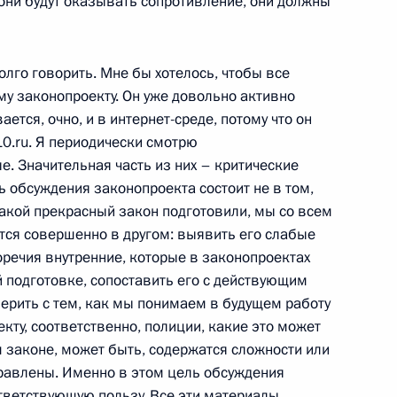
они будут оказывать сопротивление, они должны
долго говорить. Мне бы хотелось, чтобы все
у законопроекту. Он уже довольно активно
ппы «U2» Боно
8
ется, очно, и в интернет-среде, потому что он
0.ru. Я периодически смотрю
е. Значительная часть из них – критические
ь обсуждения законопроекта состоит не в том,
какой прекрасный закон подготовили, мы со всем
стречи с Премьер-министром
1
9м
тся совершенно в другом: выявить его слабые
м
оречия внутренние, которые в законопроектах
 подготовке, сопоставить его с действующим
мерить с тем, как мы понимаем в будущем работу
ту, соответственно, полиции, какие это может
 законе, может быть, содержатся сложности или
сембурга Жан-Клодом
6
равлены. Именно в этом цель обсуждения
ответствующую пользу. Все эти материалы