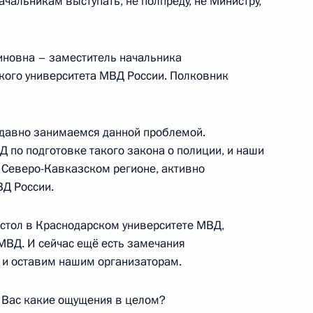
ачальникам выступать, не полпреду, не Министру,
еформальной встречи глав
1
6м
иновна – заместитель начальника
кого университета МВД России. Полковник
 государств ОДКБ
1
ы давно занимаемся данной проблемой.
Д по подготовке такого закона о полиции, и наши
 Северо-Кавказском регионе, активно
ВД России.
олм чести»
4
6м
стол в Краснодарском университете МВД,
МВД. И сейчас ещё есть замечания
 и оставим нашим организаторам.
у Вас какие ощущения в целом?
итогам российско-армянских
1
33м