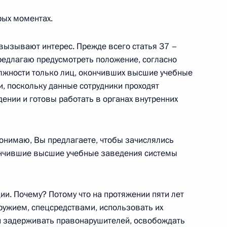
рых моментах.
 вызывают интерес. Прежде всего статья 37 –
Предлагаю предусмотреть положение, согласно
говоров в расширенном
лжности только лиц, окончивших высшие учебные
1
 поскольку данные сотрудники проходят
ении и готовы работать в органах внутренних
понимаю, Вы предлагаете, чтобы зачислялись
мении Сержем Саргсяном
1
кончившие высшие учебные заведения системы
. Почему? Потому что на протяжении пяти лет
ружием, спецсредствами, использовать их
и задерживать правонарушителей, освобождать