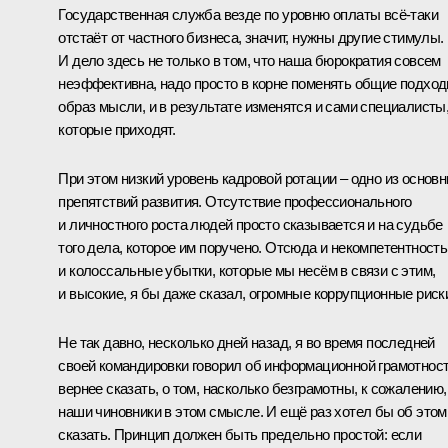
Государственная служба везде по уровню оплаты всё‑таки
отстаёт от частного бизнеса, значит, нужны другие стимулы.
И дело здесь не только в том, что наша бюрократия совсем
неэффективна, надо просто в корне поменять общие подход
образ мысли, и в результате изменятся и сами специалисты
которые приходят.
При этом низкий уровень кадровой ротации – одно из основ
препятствий развития. Отсутствие профессионального
и личностного роста людей просто сказывается и на судьбе
того дела, которое им поручено. Отсюда и некомпетентность
и колоссальные убытки, которые мы несём в связи с этим,
и высокие, я бы даже сказал, огромные коррупционные риск
Не так давно, несколько дней назад, я во время последней
своей командировки говорил об информационной грамотност
вернее сказать, о том, насколько безграмотны, к сожалению,
наши чиновники в этом смысле. И ещё раз хотел бы об этом
сказать. Принцип должен быть предельно простой: если