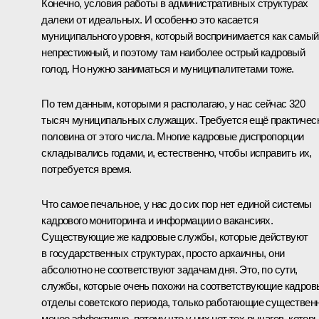
Конечно, условия работы в административных структурах
далеки от идеальных. И особенно это касается
муниципального уровня, который воспринимается как самый
непрестижный, и поэтому там наиболее острый кадровый
голод. Но нужно заниматься и муниципалитетами тоже.
По тем данным, которыми я располагаю, у нас сейчас 320
тысяч муниципальных служащих. Требуется ещё практичес
половина от этого числа. Многие кадровые диспропорции
складывались годами, и, естественно, чтобы исправить их,
потребуется время.
Что самое печальное, у нас до сих пор нет единой системы
кадрового мониторинга и информации о вакансиях.
Существующие же кадровые службы, которые действуют
в государственных структурах, просто архаичны, они
абсолютно не соответствуют задачам дня. Это, по сути,
службы, которые очень похожи на соответствующие кадров
отделы советского периода, только работающие существен
менее эффективно, потому что у них нет тех рычагов, котор