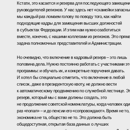
Кстати, это касается и резерва для последующего замещен
руководителей регионов. У нас здесь нет «скамейки запасны
мы каждый раз ломаем голову по поводу того, как найти
подходящие кадры для замещения высших должностей
в субъектах Федерации. И этим нам нужно озаботиться
вместе, конечно, с нашими коллегами из регионов. Это прям
задача полномочных представителей и Администрации.
Но очевидно, что включение в кадровый резерв – это лишь
половина дела. Нужно постоянно работать с участниками эт
программы: и обучать их, и конкретные поручения давать.
И хотел бы специально отметить, что включение в любой
список, даже в президентскую квоту, не должно вести
к автоматическому продвижению по служебной лестнице. Э
резерв, который мы с вами должны создать, это
не продолжение советской номенклатуры, когда человек од
раз «попал» – и до пенсии его «сопровождают». Время не то,
экономика не та, общество не то. Это должна быть
общедоступная, открытая база данных о лучших