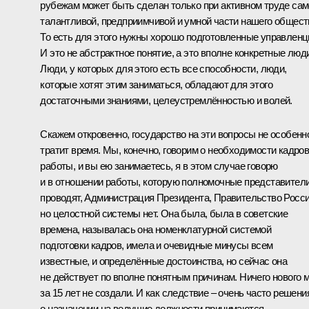
рубежам может быть сделан только при активном труде са
талантливой, предприимчивой и умной части нашего общест
То есть для этого нужны хорошо подготовленные управленц
И это не абстрактное понятие, а это вполне конкретные люд
Люди, у которых для этого есть все способности, люди,
которые хотят этим заниматься, обладают для этого
достаточными знаниями, целеустремлённостью и волей.
Скажем откровенно, государство на эти вопросы не особенн
тратит время. Мы, конечно, говорим о необходимости кадро
работы, и вы ею занимаетесь, я в этом случае говорю
и в отношении работы, которую полномочные представител
проводят, Администрация Президента, Правительство Росси
но целостной системы нет. Она была, была в советские
времена, называлась она номенклатурной системой
подготовки кадров, имела и очевидные минусы всем
известные, и определённые достоинства, но сейчас она
не действует по вполне понятным причинам. Ничего нового 
за 15 лет не создали. И как следствие – очень часто решени
о назначении на ведущие должности принимаются