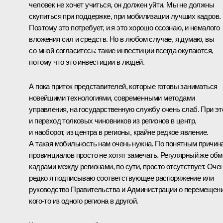
человек не хочет учиться, он должен уйти. Мы не должны
скупиться при поддержке, при мобилизации лучших кадров.
Поэтому это потребует, и я это хорошо осознаю, и немалого
вложения сил и средств. Но в любом случае, я думаю, вы
со мной согласитесь: такие инвестиции всегда окупаются,
потому что это инвестиции в людей.
А пока приток представителей, которые готовы заниматься
новейшими технологиями, современными методами
управления, на государственную службу очень слаб. При э
и переход толковых чиновников из регионов в центр,
и наоборот, из центра в регионы, крайне редкое явление.
А такая мобильность нам очень нужна. По понятным причин
провинциалов просто не хотят замечать. Регулярный же обм
кадрами между регионами, по сути, просто отсутствует. Оче
редко я подписываю соответствующее распоряжение или
руководство Правительства и Администрации о перемещен
кого‑то из одного региона в другой.