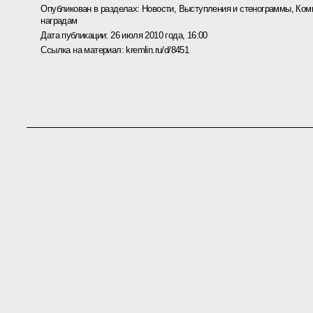
Опубликован в разделах:
Новости
,
Выступления и стенограммы
,
Ком
наградам
Дата публикации:
26 июля 2010 года, 16:00
Ссылка на материал:
kremlin.ru/d/8451