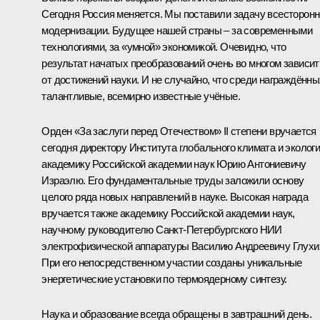
Сегодня Россия меняется. Мы поставили задачу всесторон
модернизации. Будущее нашей страны – за современными
технологиями, за «умной» экономикой. Очевидно, что
результат начатых преобразований очень во многом зависит
от достижений науки. И не случайно, что среди награждённы
талантливые, всемирно известные учёные.
Орден «За заслуги перед Отечеством» II степени вручается
сегодня директору Института глобального климата и экологи
академику Российской академии наук Юрию Антониевичу
Израэлю. Его фундаментальные труды заложили основу
целого ряда новых направлений в науке. Высокая награда
вручается также академику Российской академии наук,
научному руководителю Санкт-Петербургского НИИ
электрофизической аппаратуры Василию Андреевичу Глухи
При его непосредственном участии созданы уникальные
энергетические установки по термоядерному синтезу.
Наука и образование всегда обращены в завтрашний день.