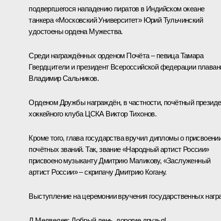
подвергшегося нападению пиратов в Индийском океане
танкера «Московский Университет» Юрий Тульчинский
удостоены
ордена Мужества
.
Среди награждённых
орденом Почёта
– певица Тамара
Гвердцители и президент Всероссийской федерации плаван
Владимир Сальников.
Орденом Дружбы
награждён, в частности, почётный презид
хоккейного клуба ЦСКА Виктор Тихонов.
Кроме того, глава государства вручил дипломы о присвоени
почётных званий. Так,
звание «Народный артист России»
присвоено музыканту Дмитрию Маликову, «
Заслуженный
артист России
» – скрипачу Дмитрию Когану.
Выступление на церемонии вручения государственных нагр
Д.Медведев:
Добрый день, дорогие друзья!