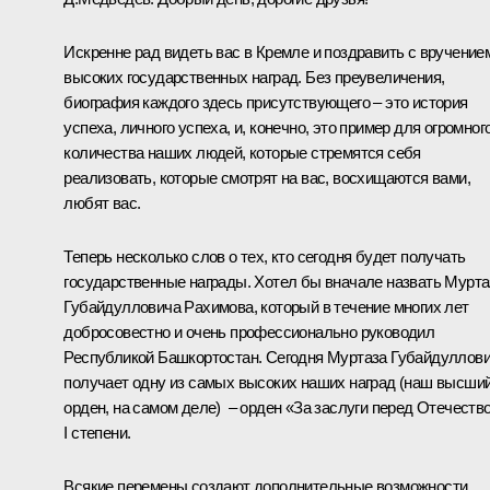
Искренне рад видеть вас в Кремле и поздравить с вручение
высоких государственных наград. Без преувеличения,
биография каждого здесь присутствующего – это история
успеха, личного успеха, и, конечно, это пример для огромног
количества наших людей, которые стремятся себя
реализовать, которые смотрят на вас, восхищаются вами,
любят вас.
Теперь несколько слов о тех, кто сегодня будет получать
государственные награды. Хотел бы вначале назвать Мурта
Губайдулловича Рахимова, который в течение многих лет
добросовестно и очень профессионально руководил
Республикой Башкортостан. Сегодня Муртаза Губайдуллов
получает одну из самых высоких наших наград (наш высши
орден, на самом деле) ­ – орден «За заслуги перед Отечеств
I степени.
Всякие перемены создают дополнительные возможности.