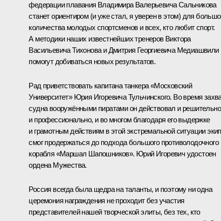
федерации плавания Владимира Валерьевича Сальникова
станет ориентиром (и уже стал, я уверен в этом) для большо
количества молодых спортсменов и всех, кто любит спорт.
А методики наших известнейших тренеров Виктора
Васильевича Тихонова и Дмитрия Георгиевича Медиашвили
помогут добиваться новых результатов.
Рад приветствовать капитана танкера «Московский
Университет» Юрия Игоревича Тульчинского. Во время захв
судна вооружёнными пиратами он действовал и решительно
и профессионально, и во многом благодаря его выдержке
и грамотным действиям в этой экстремальной ситуации эки
смог продержаться до подхода большого противолодочного
корабля «Маршал Шапошников». Юрий Игоревич удостоен
ордена Мужества.
Россия всегда была щедра на таланты, и поэтому ни одна
церемония награждения не проходит без участия
представителей нашей творческой элиты, без тех, кто