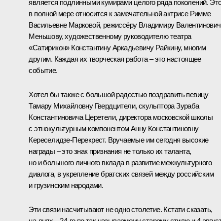
является подлинными кумирами целого ряда поколений. Эт
в полной мере относится к замечательной актрисе Римме
Васильевне Марковой, режиссёру Владимиру Валентинович
Меньшову, художественному руководителю театра
«Сатирикон» Константину Аркадьевичу Райкину, многим
другим. Каждая их творческая работа – это настоящее
событие.
Хотел бы также с большой радостью поздравить певицу
Тамару Михайловну Гвердцители, скульптора Зураба
Константиновича Церетели, директора московской школы
с этнокультурным компонентом Анну Константиновну
Кереселидзе-Перекрест. Вручаемые им сегодня высокие
награды – это знак признания не только их таланта,
но и большого личного вклада в развитие межкультурного
диалога, в укрепление братских связей между российским
и грузинским народами.
Эти связи насчитывают не одно столетие. Кстати сказать,
на днях – 24-го по так называемому старому стилю и 4 авгус