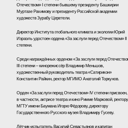
Отечеством»
I степени бывшему президенту Башкирии
Муртазе Рахимову и президенту Российской академии
художеств Зурабу Церетели.
Директор Института глобального климата и экологии Юрий
Израэль удостоен ордена «За заслуги перед Отечеством» II
степени.
Среди награждённых орденом «За заслуги перед Отечество
III степени – кинорежиссёр Владимир Меньшов,
художественный руководитель театра «Сатирикон»
Константин Райкин, ректор МГИМО Анатолий Торкунов.
Орден «За заслуги перед Отечеством» IV степени присвоен,
в частности, актрисе театра и кино Римме Марковой, ректор
МГТУ имени Баумана Игорю Фёдорову, директору
Государственного Русского музея Владимиру Гусеву.
Лётчик-испытатель Василий Севастьянов и капитан