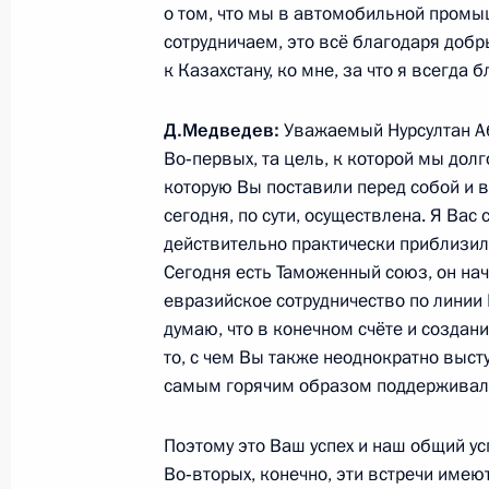
о том, что мы в автомобильной промыш
сотрудничаем, это всё благодаря до
Встреча с Президентом Казахстан
к Казахстану, ко мне, за что я всегда 
5 июля 2010 года, 12:20
Астана
Д.Медведев:
Уважаемый Нурсултан Аби
Во‑первых, та цель, к которой мы долг
которую Вы поставили перед собой и в
Заседание Межгосударственного с
сегодня, по сути, осуществлена. Я Вас
5 июля 2010 года, 10:30
Астана
действительно практически приблизил
Сегодня есть Таможенный союз, он нач
евразийское сотрудничество по линии Е
думаю, что в конечном счёте и создан
4 июля 2010 года, воскресенье
то, с чем Вы также неоднократно выст
Оперативно-стратегические учения
самым горячим образом поддерживал
4 июля 2010 года, 12:00
Приморский край
Поэтому это Ваш успех и наш общий ус
Во‑вторых, конечно, эти встречи име