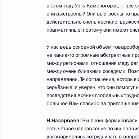
в этом году Усть-Каменогорск, – всё 
3 июля 2010 года, 17:50
Владивосток
они выстроены? Они выстроены по пра
действительно очень крепкие, дружеск
прагматичные, поэтому они имеют оче
Встреча с руководителями муници
Амурской области
У нас ведь основной объём товарообо
3 июля 2010 года, 11:45
Благовещенск
не какие‑то огромные абстрактные пр
между регионами, отношения меду ре
между очень близкими соседями. Поэ
направлении. Те соглашения, которые 
Рабочая встреча с губернатором А
серьёзные; я уверен, что они помогут
Кожемяко
последствия всяких глобальных трудно
3 июля 2010 года, 11:30
Благовещенск
большое Вам спасибо за приглашение; 
Н.Назарбаев:
Вы проинформировали нас
есть чёткое направление по инноваци
Стенографический отчёт о совеща
договаривались сотрудничать в вопроса
и миграционной проблематике в п