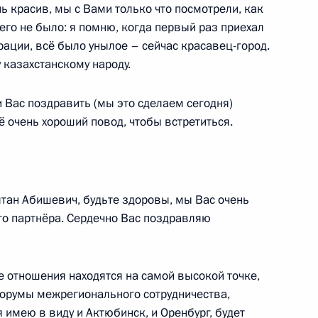
ь красив, мы с Вами только что посмотрели, как
ственные награды морякам,
4
6м
го не было: я помню, когда первый раз приехал
ии от пиратов танкера
ации, всё было унылое – сейчас красавец-город.
 казахстанскому народу.
 и Вас поздравить (мы это сделаем сегодня)
 очень хороший повод, чтобы встретиться.
риморского края Сергеем
1
лтан Абишевич, будьте здоровы, мы Вас очень
о партнёра. Сердечно Вас поздравляю
е отношения находятся на самой высокой точке,
лей Владивостока со 150-
2
форумы межрегионального сотрудничества,
 имею в виду и Актюбинск, и Оренбург, будет