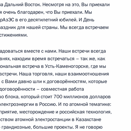
Чукотки Романом Копиным
на Дальний Восток. Несмотря на это, Вы приехали
1
 я очень благодарен, что Вы приехали. Мы
, Горки
врАзЭС в его десятилетний юбилей. И День
раздник для нашей страны. Мы всегда встречаем
остижениями.
адоваться вместе с нами. Наши встречи всегда
пределить права
2
5м
внях, находим время встречаться – так же, как
гиональная встреча в Усть-Каменогорске, где мы
, Горки
встречи. Наша торговля, наши взаимоотношения
 с Вами давно шли к договорённостям, которые
договорённости – совместная работа
во блока, который стоит 700 миллионов долларов
электроэнергии в Россию. И по атомной тематике:
озой Отунбаевой
приятие, месторождение и российская технология,
1
5м
ьством атомной электростанции в Казахстане
о грандиозные, большие проекты. Я не говорю