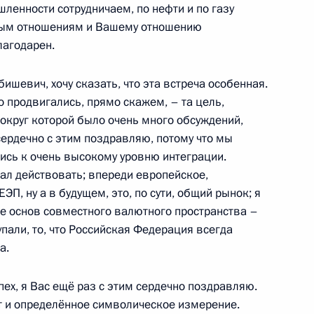
ленности сотрудничаем, по нефти и по газу
брым отношениям и Вашему отношению
а Нурсултаном Назарбаевым
2
благодарен.
шевич, хочу сказать, что эта встреча особенная.
о продвигались, прямо скажем, – та цель,
округ которой было очень много обсуждений,
овета ЕврАзЭС
12
 сердечно с этим поздравляю, потому что мы
ись к очень высокому уровню интеграции.
ал действовать; впереди европейское,
ЭП, ну а в будущем, это, по сути, общий рынок; я
ие основ совместного валютного пространства –
упали, то, что Российская Федерация всегда
 «Восток-2010»
а.
8
4м
пех, я Вас ещё раз с этим сердечно поздравляю.
ют и определённое символическое измерение.