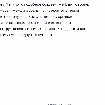
у. Мы что‑то подобное создаём – я Вам говорил:
 Новый международный университет с тремя
ия (по получению искусственных органов
льтернативных источников) и инженерии –
ссии абсолютным приоритетом
я сотрудничества; самое главное, я поддерживаю
2
7м
му пути, но другого пути нет.
.
 автономной области
1
с представителями малого
6
5 июля 2010 года