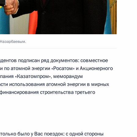
верской области Дмитрием
1
 Назарбаевым.
идентов подписан ряд документов: совместное
и по атомной энергии «Росатом» и Акционерного
пания «Казатомпром», меморандум
ии Совета по развитию
1
13м
ласти использования атомной энергии в мирных
сии
 финансирования строительства третьего
только было у Вас поездок: с одной стороны