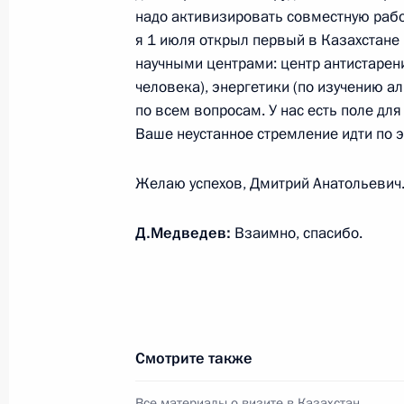
надо активизировать совместную работ
3 июля 2010 года, 10:40
Благовещенск
я 1 июля открыл первый в Казахстане
научными центрами: центр антистарен
человека), энергетики (по изучению а
Таможенный союз является для Ро
по всем вопросам. У нас есть поле дл
Ваше неустанное стремление идти по это
3 июля 2010 года, 10:40
Благовещенск
Желаю успехов, Дмитрий Анатольевич
2 июля 2010 года, пятница
Д.Медведев:
Взаимно, спасибо.
Встреча с губернатором Еврейской
Александром Винниковым
2 июля 2010 года, 12:20
Биробиджан
Смотрите также
Стенографический отчёт о встрече 
Все материалы о визите в Казахстан