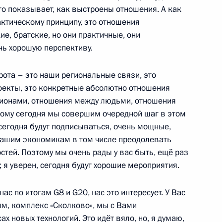
это показывает, как выстроены отношения. А как
ктическому принципу, это отношения
ие, братские, но они практичные, они
нь хорошую перспективу.
пальных образований
4
12м
рота – это наши региональные связи, это
оекты, это конкретные абсолютно отношения
гионами, отношения между людьми, отношения
тому сегодня мы совершим очередной шаг в этом
сегодня будут подписываться, очень мощные,
мурской области Олегом
1
 нашим экономикам в том числе преодолевать
стей. Поэтому мы очень рады у вас быть, ещё раз
я уверен, сегодня будут хорошие мероприятия.
 по итогам G8 и G20, нас это интересует. У Вас
ям, комплекс «Сколково», мы с Вами
нии по таможенной
2
х новых технологий. Это идёт вяло, но, я думаю,
риграничных регионах