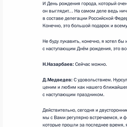
И День рождения города, который очен
Дмитрий Медведев вручил государ
он выглядит… На самом деле ведь ниче
принимавшим участие в освобожден
в составе делегации Российской Федер
«Московский университет»
Конечно, это большой подарок и всему
4 июля 2010 года, 11:00
Приморский край
Не буду лукавить, конечно, я хотел бы
с наступающим Днём рождения, это всё
Рабочая встреча с губернатором П
Н.Назарбаев:
Сейчас можно.
Дарькиным
4 июля 2010 года, 05:20
Владивосток
Д.Медведев:
С удовольствием. Нурсу
ценим и любим как нашего ближайшег
с наступающим праздником.
3 июля 2010 года, суббота
Действительно, сегодня и двусторонни
Дмитрий Медведев поздравил жите
мы с Вами регулярно встречаемся, и 
летием города
которые прошли за последнее время, я