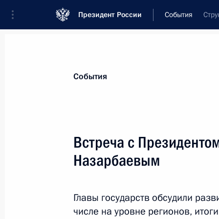
Президент России
События
Стру
Президент
Администрация
Государст
Новости
Стенограммы
Поездки
Те
События
Рубрикация материалов
Все материалы
Встреча с Президентом
Послания Федеральному Собранию
Назарбаевым
Заявления по важнейшим вопросам
Совещания, заседания, рабочие встречи
Главы государств обсудили разв
Речи и обращения
числе на уровне регионов, итог