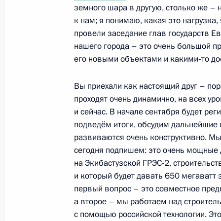
Рабочая встреча с губернатором 
земного шара в другую, столько же – 
к нам; я понимаю, какая это нагрузка,
7 июля 2010 года, 12:00
Московская область
провели заседание глав государств Е
нашего города – это очень большой п
его новыми объектами и какими‑то д
6 июля 2010 года, вторник
Вы приехали как настоящий друг – пор
Закон «О милиции» должен чётко о
проходят очень динамично, на всех уро
и обязанности сотрудников МВД
и сейчас. В начале сентября будет ре
6 июля 2010 года, 19:00
Московская область
подведём итоги, обсудим дальнейшие 
развиваются очень конструктивно. Мы
сегодня подпишем: это очень мощные 
на Экибастузской ГРЭС-2, строительст
5 июля 2010 года, понедельник
и который будет давать 650 мегаватт 
Встреча с Президентом Киргизии Р
первый вопрос – это совместное пред
а второе – мы работаем над строител
5 июля 2010 года, 14:00
Астана
с помощью российской технологии. Эт