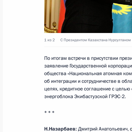
8 июля 2010 года, четверг
Рабочая встреча с губернатором Т
1 из 2
С Президентом Казахстана Нурсултаном
Зелениным
8 июля 2010 года, 16:40
Тверь
По итогам встречи в присутствии през
заявление Государственной корпораци
общества «Национальная атомная ком
Стенографический отчёт о заседан
об интеграции и сотрудничестве в об
информационного общества в Рос
целях, кредитное соглашение с целью
энергоблока Экибастузской ГРЭС-2.
8 июля 2010 года, 15:30
Тверь
* * *
7 июля 2010 года, среда
Н.Назарбаев
:
Дмитрий Анатольевич, с