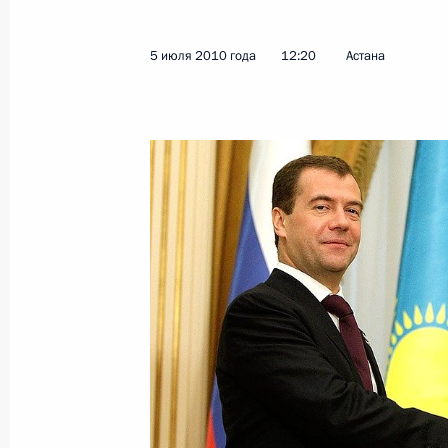
5 июля 2010 года
12:20
Астана
Показа
9 июля 2010 года, пятница
Дмитрий Медведев провёл совещан
средств массовой информации
9 июля 2010 года, 17:00
Московская область
Выступление на церемонии награж
Генерального секретаря Центральн
Коммунистической партии Вьетнам
9 июля 2010 года, 14:30
Москва, Кремль