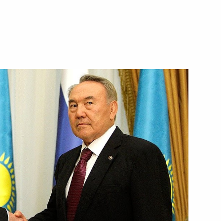
ть следующие материалы
ие по вопросу развития
1
, Горки
дения медалью Пушкина
1
ого комитета
а Нонг Дык Маня