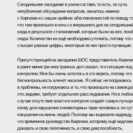
Сегодняшнее заседание в узком составе, то есть, по сути,
непубличное обсуждение вопросов, началось именно
с Киргизии и с наших крайних обеспокоенностей по поводу то
что там произошло в ночь со вчерашнего дня на сегодняшний
когда в результате столкновений, которые были на юге, поги
люди. Количество их ещё необходимо уточнять, потому что 
слышал разные цифры, некоторые из них просто пугающие.
Присутствующий на заседании ШОС представитель Киргиз
в ранге министра иностранных дел сказал, что ситуация под
контролем. Мне бы очень хотелось в это верить, потому что
бесконтрольность влечёт насилие. Я сейчас не погружаюсь
в проблемы, не погружаюсь в то, что произошло на самом де
это, видимо, требует отдельного расследования. Но в любо
случае отсутствие власти и контроля создаёт самую лучшу
почву для нарушения элементарных прав человека и, по сут
покушения на жизнь людей. Поэтому мы выразили надежду,
что временное руководство Киргизии, которому ещё надлеж
доказать и свою легитимность, и свою дееспособность,