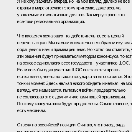
Я не хочу забегать вперёд, но, на мой взгляд, далеко не все
страны в мире отвечают этому критерию, даже весьма
уважаемые и симпатичные для нас. Так мир устроен, это
всё‑таки региональная организация.
Что касается желающих, то, действительно, есть целый
перечень стран. Мы самым внимательным образом изучим 
обращения к нам и примем решения. Но хотел бы отметить, 
эти решения будут приниматься методом консенсуса, то ест
на основе единогласия всех государств – участников ШОС.
Если хотя бы один участник ШОС выскажется против –
естественно, членство такого государства не состоится. Это
тонкий момент. Здесь нельзя никого обидеть и нельзя, на мо
взгляд, что называется, пытаться войти, предварительно
не согласовав это с другими членами нашей организации.
Поэтому консультации будут продолжены. Самое главное, ч
есть механизм.
Отвечу по российской позиции. Считаю, что приход ряда
крупных стран в целом отвечал бы интересам Шанхайской