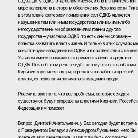
ОДКБ
. Да, у ОДКБ отдельная миссия, и она в значительной
мере направлена в сторону обеспечения безопасности. Так 
в этом плане критерием применения сил ОДКБ является
нарушение тем или иным государством или какими‑либо
негосударственными образованиями границ другого
государства – участника ОДКБ, то есть иными словами –
попытка захватить власть извне. И только в этих случаях м
констатируем нападение на ОДКБ и в соответствии с нашим
Уставом имеем возможность применять силы и средства
ОДКБ. Пока об этом речь не идёт, потому что все проблемы
Киргизии коренятся внутри, коренятся в слабости прежней
власти, их нежелании заниматься нуждами народа.
Рассчитываю на то, что все проблемы, которые сегодня
существуют, будут разрешены властями Киргизии. Российск
Федерация им поможет.
Вопрос:
Дмитрий Анатольевич, у Вас сегодня будет встреча
с Президентом Беларуси Александром Лукашенко. Чего Вы
ждёте от этих переговоров, и могут ли быть достигнуты