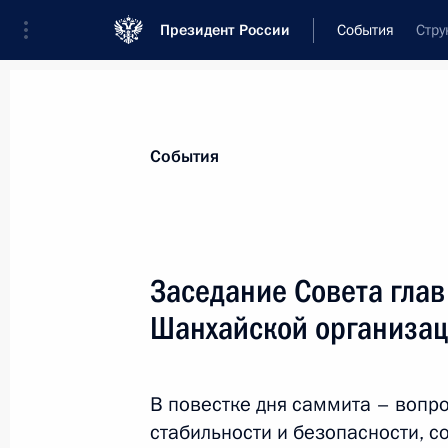
Президент России
События
Стру
Президент
Администрация
Государст
Новости
Стенограммы
Поездки
Те
События
Показа
Заседание Совета глав
Шанхайской организац
Приветствие участникам междунар
конференции «Россия – Африка: го
15 июня 2010 года, 12:00
В повестке дня саммита – вопр
стабильности и безопасности, 