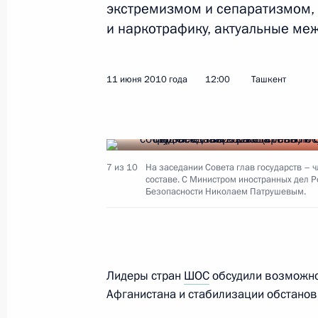
экстремизмом и сепаратизмом, 
Законопроект, устанавливающий п
и наркотрафику, актуальные ме
пребывания на государственной гр
15 июня 2010 года, 10:30
11 июня 2010 года
12:00
Ташкент
14 июня 2010 года, понедельник
Встреча с Секретарём Совета Безо
7 из 10
На заседании Совета глав государств –
Патрушевым и генеральным секре
составе. С Министром иностранных дел 
Безопасности Николаем Патрушевым.
Бордюжей
14 июня 2010 года, 20:00
Москва
Лидеры стран
ШОС
обсудили возможно
Поездка в Чеченскую Республику
Афганистана и стабилизации обстанов
14 июня 2010 года, 17:00
Грозный