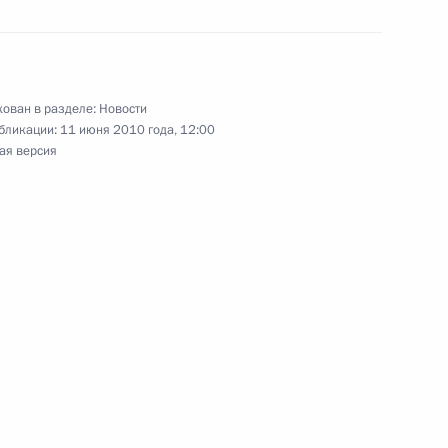
 Беларусь Александром
3
ть, Горки
ован в разделе:
Новости
бликации:
11 июня 2010 года, 12:00
ая версия
рия Медведева в Соединённые
осы российских журналистов
12м