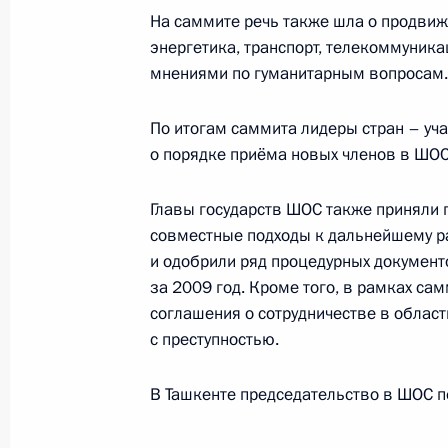
На саммите речь также шла о продвиже
энергетика, транспорт, телекоммуника
мнениями по гуманитарным вопросам.
Указ об учреждении знамени Феде
наказания, её территориальных по
По итогам саммита лидеры стран – уч
профобразования
о порядке приёма новых членов в ШОС
14 июня 2010 года, 12:00
Главы государств ШОС также приняли 
совместные подходы к дальнейшему ра
и одобрили ряд процедурных документ
Кадровые изменения в системе МВ
за 2009 год. Кроме того, в рамках с
14 июня 2010 года, 11:00
соглашения о сотрудничестве в област
с преступностью.
13 июня 2010 года, воскресенье
В Ташкенте председательство в ШОС пе
Телефонный разговор с главой вре