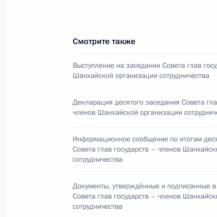
Киргизии Розой Отунбаевой
13 июня 2010 года, 22:15
Смотрите также
Выступление на заседании Совета глав гос
Указ о назначении нового руковод
Шанхайской организации сотрудничества
13 июня 2010 года, 09:00
Декларация десятого заседания Совета гла
членов Шанхайской организации сотруднич
12 июня 2010 года, суббота
Информационное сообщение по итогам дес
Совета глав государств – членов Шанхайск
Телефонный разговор с Президент
сотрудничества
Каримовым
12 июня 2010 года, 19:30
Документы, утверждённые и подписанные в
Совета глав государств – членов Шанхайск
сотрудничества