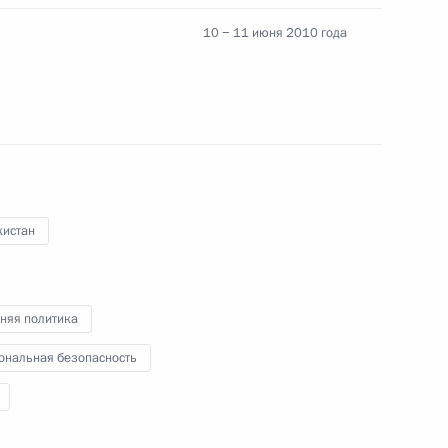
бную информацию о ситуации
10 − 11 июня 2010 года
лунину
кистан
ных премий Российской
13
няя политика
ональная безопасность