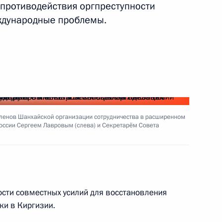
противодействия оргпреступности
редельный возраст
ждународные проблемы.
ажданской службе
пасности Николаем
5м
 членов Шанхайской организации сотрудничества в расширенном
тарём ОДКБ Николаем
России Сергеем Лавровым (слева) и Секретарём Совета
сти совместных усилий для восстановления
11
ки в Киргизии.