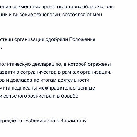
нии совместных проектов в таких областях, как
ции и высокие технологии, состоялся обмен
ральной службы исполнения
дразделений и учреждений
астниц организации одобрили Положение
.
политическую декларацию, в которой отражены
звитию сотрудничества в рамках организации,
ов и докладов по итогам деятельности
Д
аммита подписаны межправительственные
и сельского хозяйства и в борьбе
рейдёт от Узбекистана к Казахстану.
менного правительства