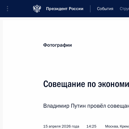
Президент России
События
Стру
Президент
Администрация
Государст
Новости
Стенограммы
Поездки
Те
Фотографии
Рубрикация материалов
Все материалы
Совещание по эконом
Послания Федеральному Собранию
Заявления по важнейшим вопросам
Владимир Путин провёл совеща
Совещания, заседания, рабочие встречи
Речи и обращения
15 апреля 2026 года
14:25
Москва, Крем