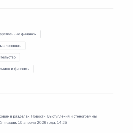
ий скорой помощи в регионах
дарственные финансы
19
41м
ышленность
ительство
омика и финансы
ума «Открытый диалог»
1
5м
ован в разделах:
Новости
,
Выступления и стенограммы
ербурга Александром
4
бликации:
15 апреля 2026 года, 14:25