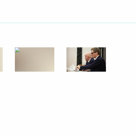
ть следующие материалы
ры
31
сности на выборах
6
9м
нения Михаилом Мурашко
6