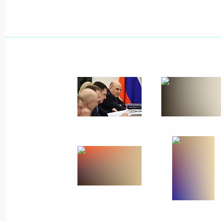
Показа
Российско-конголезские перегово
29 апреля 2026 года, 15:10
Москва, Кремль
28 апреля, вторник
Совещание по обеспечению безопа
28 апреля 2026 года, 20:40
Москва, Кремль
Встреча с Министром здравоохра