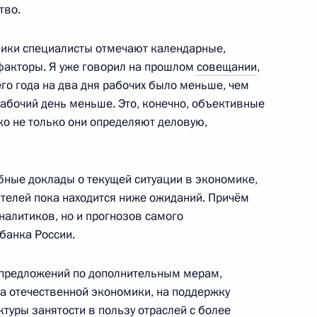
тво.
г
мики специалисты отмечают календарные,
факторы. Я уже говорил на прошлом
совещании
,
 дел Ирана Аббасом Аракчи
9
го года на два дня рабочих было меньше, чем
рабочий день меньше. Это, конечно, объективные
г
еко не только они определяют деловую,
и А.С.Рахлина
23
8м
ные доклады о текущей ситуации в экономике,
г
ателей пока находится ниже ожиданий. Причём
налитиков, но и прогнозов самого
банка России.
Федерации Валентиной
3
у предложений по дополнительным мерам,
а отечественной экономики, на поддержку
г
ктуры занятости в пользу отраслей с более