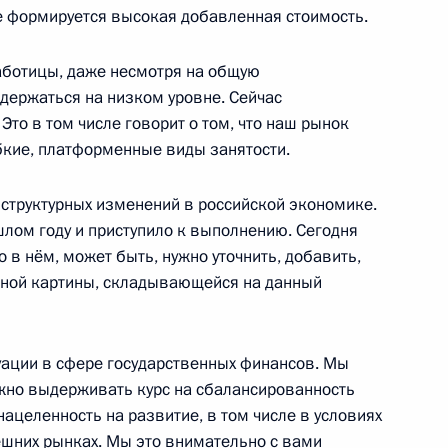
 формируется высокая добавленная стоимость.
работицы, даже несмотря на общую
ателей
5
14м
держаться на низком уровне. Сейчас
г
Это в том числе говорит о том, что наш рынок
ибкие, платформенные виды занятости.
 структурных изменений в российской экономике.
шлом году и приступило к выполнению. Сегодня
 Садыром Жапаровым
3
то в нём, может быть, нужно уточнить, добавить,
льной картины, складывающейся на данный
туации в сфере государственных финансов. Мы
ва
5
40м
ажно выдерживать курс на сбалансированность
нацеленность на развитие, в том числе в условиях
шних рынках. Мы это внимательно с вами