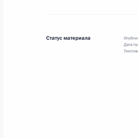
Вручение всероссийской муниципа
21 апреля 2026 года, 14:45
Московская обл
Статус материала
Опублик
Дата пу
Текстов
20 апреля, понедельник
Встреча с губернатором Пензенско
Мельниченко
20 апреля 2026 года, 13:45
Москва, Кремль
17 апреля, пятница
Совещание с постоянными членами