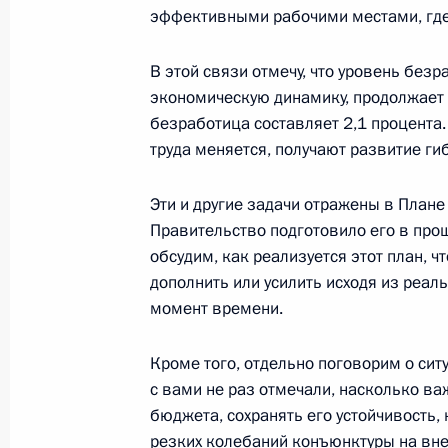
эффективными рабочими местами, где
В этой связи отмечу, что уровень без
Встреча с членами Совета законод
экономическую динамику, продолжает 
27 апреля 2026 года, 14:20
Санкт-Петербур
безработица составляет 2,1 процента. 
труда меняется, получают развитие г
23 апреля, четверг
Эти и другие задачи отражены в Плане
Правительство подготовило его в про
Встреча с Президентом Киргизии
обсудим, как реализуется этот план, ч
23 апреля 2026 года, 17:45
Москва, Кремль
дополнить или усилить исходя из реа
момент времени.
Кроме того, отдельно поговорим о си
Совещание с членами Правительст
с вами не раз отмечали, насколько в
23 апреля 2026 года, 16:30
Москва, Кремль
бюджета, сохранять его устойчивость, 
резких колебаний конъюнктуры на вне