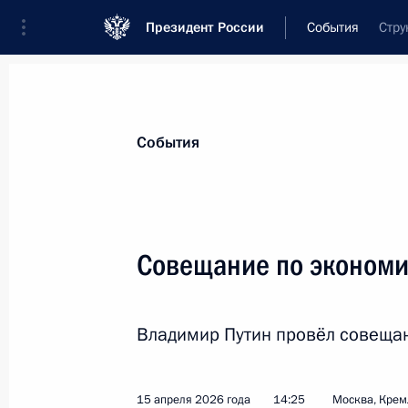
Президент России
События
Стру
Президент
Администрация
Государст
Новости
Стенограммы
Поездки
Те
События
Рубрикация материалов
Все материалы
Совещание по эконом
Послания Федеральному Собранию
Заявления по важнейшим вопросам
Владимир Путин провёл совеща
Совещания, заседания, рабочие встречи
Речи и обращения
15 апреля 2026 года
14:25
Москва, Крем