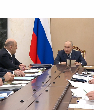
ть следующие материалы
ры
31
сности на выборах
6
9м
нения Михаилом Мурашко
6