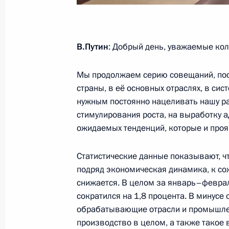
28 апреля 2026 года, 18:10
Москва
В.Путин
: Добрый день, уважаемые кол
Открытие новых приёмных отделен
Мы продолжаем серию совещаний, пос
28 апреля 2026 года, 17:20
Москва
страны, в её основных отраслях, в си
нужным постоянно нацеливать нашу ра
стимулирования роста, на выработку 
Видеообращение к участникам фор
ожидаемых тенденций, которые и проя
28 апреля 2026 года, 10:00
Статистические данные показывают, ч
подряд экономическая динамика, к с
снижается. В целом за январь–февра
27 апреля, понедельник
сократился на 1,8 процента. В минусе
обрабатывающие отрасли и промышл
Встреча с губернатором Санкт-Пет
производство в целом, а также такое 
Бегловым