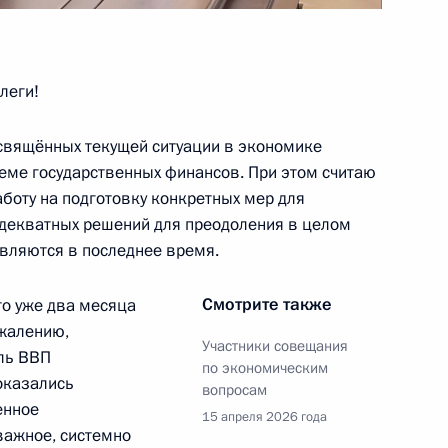
леги!
ий скорой помощи в регионах
19
41м
вящённых текущей ситуации в экономике
стеме государственных финансов. При этом считаю
боту на подготовку конкретных мер для
адекватных решений для преодоления в целом
ума «Открытый диалог»
1
5м
вляются в последнее время.
Смотрите также
то уже два месяца
ожалению,
Участники совещания
ль ВВП
по экономическим
 оказались
вопросам
енное
ербурга Александром
4
15 апреля 2026 года
важное, системно