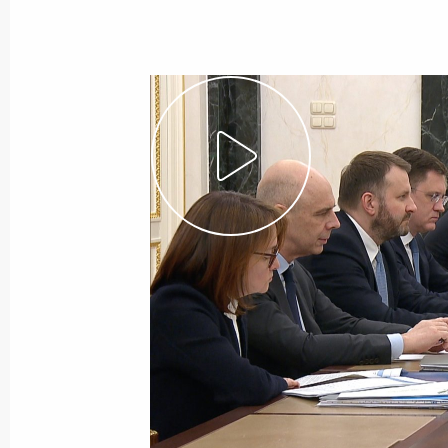
Показа
Российско-конголезские перегово
29 апреля 2026 года, 15:10
Москва, Кремль
28 апреля, вторник
Совещание по обеспечению безопа
28 апреля 2026 года, 20:40
Москва, Кремль
Встреча с Министром здравоохра