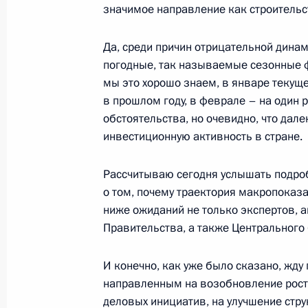
значимое направление как строительс
27 апреля 2026 года, 18:30
Санкт-Петербур
Да, среди причин отрицательной дина
погодные, так называемые сезонные 
Встреча с Министром иностранных
мы это хорошо знаем, в январе текуще
в прошлом году, в феврале – на один 
27 апреля 2026 года, 16:40
Санкт-Петербур
обстоятельства, но очевидно, что дал
инвестиционную активность в стране.
Посещение спортивной школы имен
Рассчитываю сегодня услышать подроб
27 апреля 2026 года, 15:10
Санкт-Петербур
о том, почему траектория макропоказ
ниже ожиданий не только экспертов, а
Правительства, а также Центрального 
Встреча с Председателем Совета 
И конечно, как уже было сказано, жд
Матвиенко
направленным на возобновление рост
27 апреля 2026 года, 14:50
Санкт-Петербур
деловых инициатив, на улучшение стру