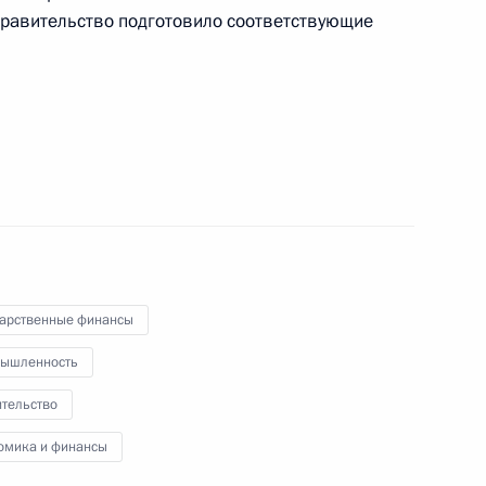
 Правительство подготовило соответствующие
ых наград
28
17м
ы
14
дарственные финансы
ышленность
ительство
пального сообщества
:
5
омика и финансы
асть