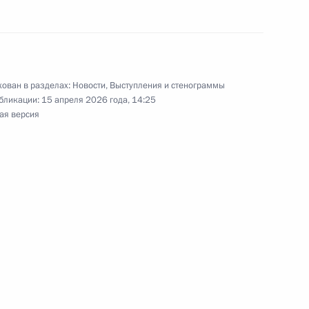
льной премии «Служение»
12
15м
асть
ован в разделах:
Новости
,
Выступления и стенограммы
бликации:
15 апреля 2026 года, 14:25
ая версия
й области Олегом
3
 Совета Безопасности
1