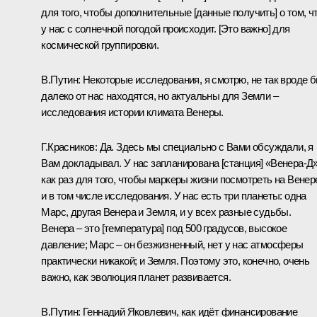
для того, чтобы дополнительные [данные получить] о том, ч
у нас с солнечной погодой происходит. [Это важно] для
космической группировки.
В.Путин:
Некоторые исследования, я смотрю, не так вроде 
далеко от нас находятся, но актуальны для Земли –
исследования истории климата Венеры.
Г.Красников:
Да. Здесь мы специально с Вами обсуждали, я
Вам докладывал. У нас запланирована [станция] «Венера-Д»
как раз для того, чтобы маркеры жизни посмотреть на Венер
и в том числе исследования. У нас есть три планеты: одна
Марс, другая Венера и Земля, и у всех разные судьбы.
Венера – это [температура] под 500 градусов, высокое
давление; Марс – он безжизненный, нет у нас атмосферы
практически никакой; и Земля. Поэтому это, конечно, очень
важно, как эволюция планет развивается.
В.Путин:
Геннадий Яковлевич, как идёт финансирование