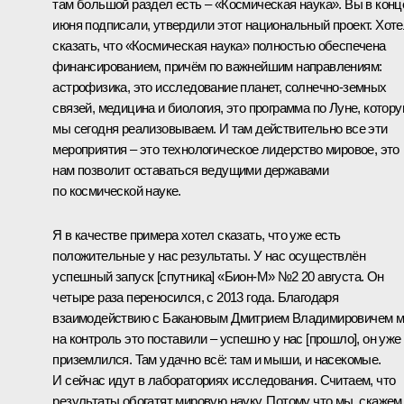
там большой раздел есть – «Космическая наука». Вы в конц
июня подписали, утвердили этот национальный проект. Хот
сказать, что «Космическая наука» полностью обеспечена
финансированием, причём по важнейшим направлениям:
астрофизика, это исследование планет, солнечно-земных
связей, медицина и биология, это программа по Луне, котор
мы сегодня реализовываем. И там действительно все эти
мероприятия – это технологическое лидерство мировое, это
нам позволит оставаться ведущими державами
по космической науке.
Я в качестве примера хотел сказать, что уже есть
положительные у нас результаты. У нас осуществлён
успешный запуск [спутника] «Бион-М» №2 20 августа. Он
четыре раза переносился, с 2013 года. Благодаря
взаимодействию с Бакановым Дмитрием Владимировичем 
на контроль это поставили – успешно у нас [прошло], он уже
приземлился. Там удачно всё: там и мыши, и насекомые.
И сейчас идут в лабораториях исследования. Считаем, что
результаты обогатят мировую науку. Потому что мы, скажем