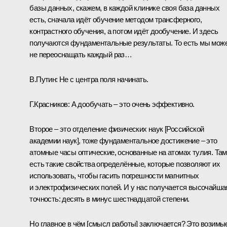
базы данных, скажем, в каждой клинике своя база данных
есть, сначала идёт обучение методом трансферного,
контрастного обучения, а потом идёт дообучение. И здесь
получаются фундаментальные результаты. То есть мы мож
не переоснащать каждый раз…
В.Путин:
Не с центра поля начинать.
Г.Красников:
А дообучать – это очень эффективно.
Второе – это отделение физических наук [Российской
академии наук], тоже фундаментальное достижение – это
атомные часы оптические, основанные на атомах тулия. Там
есть такие свойства определённые, которые позволяют их
использовать, чтобы гасить погрешности магнитных
и электрофизических полей. И у нас получается высочайша
точность: десять в минус шестнадцатой степени.
Но главное в чём [смысл работы] заключается? Это возимы