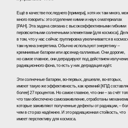
Ещё в качестве последнего [примера], хотя их там много, мо
много говорить: это отделение химии и наук о материалах
[РАН]. Эта задача связана с высокоэффективными гибкими
перовскитными солнечными элементами [для космоса]. Дел
в том, что у нас сейчас группировка увеличивается в космос
там нужна энергетика. Обычно используют энергетику –
кремниевые батареи или арсенид-галлиевые. Они дорогие,
но самое главное, они деградируют под действием излучени
радиационного фона, то есть у них деградация идёт.
Эти солнечные батареи, во-первых, дешевле, во-вторых,
имеют такую же эффективность, как кремний [КПД составля
более] 27 процентов. Но самое главное, что они – за счёт тог
что там обеспечено самозаживление, отработаны механизм
которые заживляют полученные дефекты от радиации, – бо
чем в сто раз надёжнее. И это радиационная стойкость, что
имеет перспективу для космоса.