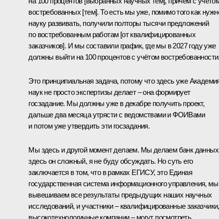
на 100 процентов [выбранных научных тем], причём с учёто
востребованных [тем]. То есть мы уже, помимо того как нужн
науку развивать, получили полторы тысячи предложений
по востребованным работам [от квалифицированных
заказчиков]. И мы составили график, где мы в 2027 году уже
должны выйти на 100 процентов с учётом востребованности
Это принципиальная задача, потому что здесь уже Академи
наук не просто экспертизы делает – она формирует
госзадание. Мы должны уже в декабре получить проект,
дальше два месяца утрясти с ведомствами и ФОИВами
и потом уже утвердить эти госзадания.
Мы здесь и другой момент делаем. Мы делаем банк данных
здесь он сложный, я не буду обсуждать. Но суть его
заключается в том, что в рамках ЕГИСУ, это Единая
государственная система информационного управления, мы
вывешиваем все результаты предыдущих наших научных
исследований, и участники – квалифицированные заказчики
высокотехнологичные компании – могут посмотреть