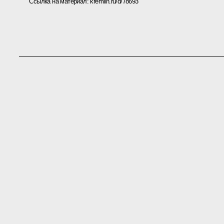
Ссылка на материал:
kremlin.ru/d/78693