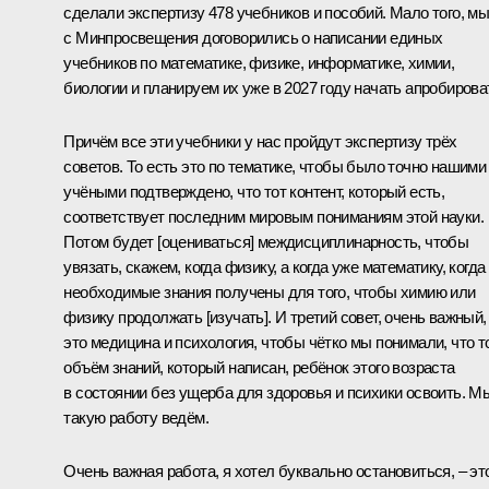
сделали экспертизу 478 учебников и пособий. Мало того, м
с Минпросвещения договорились о написании единых
учебников по математике, физике, информатике, химии,
биологии и планируем их уже в 2027 году начать апробирова
Причём все эти учебники у нас пройдут экспертизу трёх
советов. То есть это по тематике, чтобы было точно нашими
учёными подтверждено, что тот контент, который есть,
соответствует последним мировым пониманиям этой науки.
Потом будет [оцениваться] междисциплинарность, чтобы
увязать, скажем, когда физику, а когда уже математику, когда
необходимые знания получены для того, чтобы химию или
физику продолжать [изучать]. И третий совет, очень важный,
это медицина и психология, чтобы чётко мы понимали, что т
объём знаний, который написан, ребёнок этого возраста
в состоянии без ущерба для здоровья и психики освоить. М
такую работу ведём.
Очень важная работа, я хотел буквально остановиться, – эт