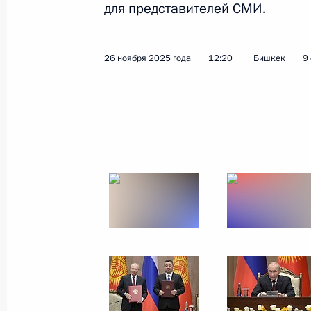
для представителей СМИ.
Показа
26 ноября 2025 года
12:20
Бишкек
9
3 декабря 2025 года, среда
Церемония вручения премии #МыВ
3 декабря 2025 года, 15:10
Москва
Встреча с волонтёрами – участни
гражданского участия #МыВместе
3 декабря 2025 года, 14:50
Москва