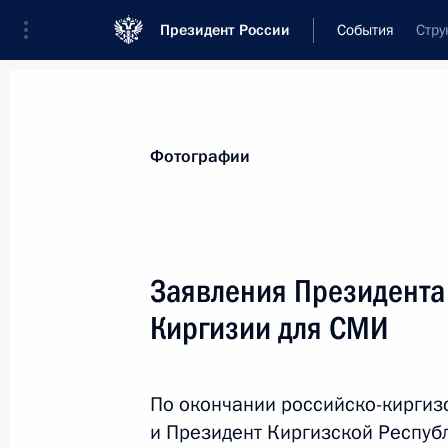
Президент России
События
Стру
Президент
Администрация
Государст
Новости
Стенограммы
Поездки
Те
Фотографии
Рубрикация материалов
Все материалы
Заявления Президента
Послания Федеральному Собранию
Киргизии для СМИ
Заявления по важнейшим вопросам
Совещания, заседания, рабочие встречи
По окончании российско-киргиз
Речи и обращения
и Президент Киргизской Респуб