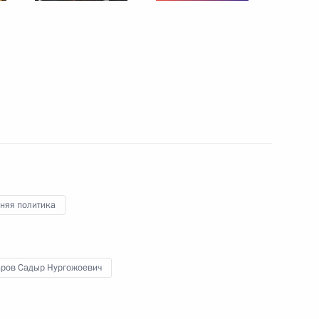
ы журналистов
5
12м
вёт!»
10
20м
няя политика
бласти Александром
5
ров Садыр Нургожоевич