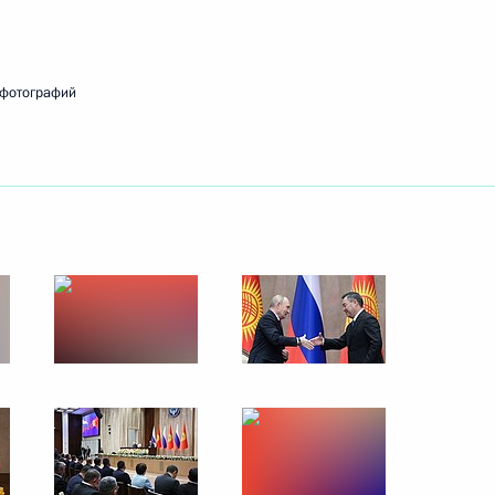
ть следующие материалы
 фотографий
месте
12
8м
ками Международного форума
11
31м