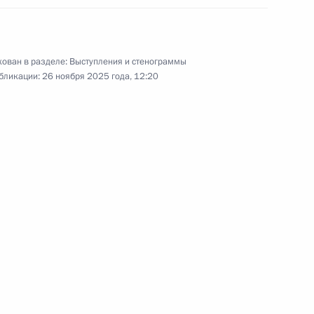
ием Гостевым
4
ован в разделе:
Выступления и стенограммы
бликации:
26 ноября 2025 года, 12:20
а молодых учёных
:
16
грии Виктором Орбаном
13