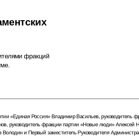
аментских
дителями фракций
уме.
артии «Единая Россия»
Владимир Васильев
, руководитель 
нов
, руководитель фракции партии «Новые люди»
Алексей 
в Володин
и Первый заместитель Руководителя Администр