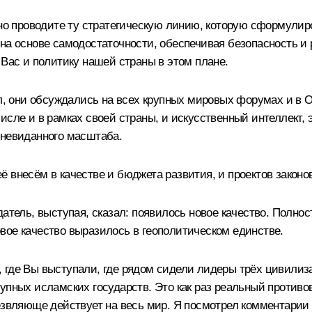
нно проводите ту стратегическую линию, которую сформулир
на основе самодостаточности, обеспечивая безопасность и 
 Вас и политику нашей страны в этом плане.
ел, они обсуждались на всех крупных мировых форумах и в О
исле и в рамках своей страны, и искусственный интеллект,
 невиданного масштаба.
 внесём в качестве и бюджета развития, и проектов законо
атель, выступая, сказал: появилось новое качество. Полнос
вое качество выразилось в геополитическом единстве.
 где Вы выступали, где рядом сидели лидеры трёх цивилиза
пных исламских государств. Это как раз реальный противове
езвляюще действует на весь мир. Я посмотрел комментарии 