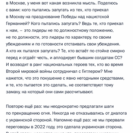
в Москве, у меня вот какая возникла мысль. Поделюсь
с вами: кого пытались запугать из тех, кто приехал
в Москву на празднование Победы над нацистской
Германией? Кого пытались запугать? Ведь те, кто приехал
к нам, – это лидеры не по должностному положению,
не по должности, это лидеры по характеру, по своим
убеждениям и по готовности отстаивать свои убеждения.
А кто их пытался запугать? Те, кто встаёт по стойке смирно
перед и отдаёт честь, и аплодирует бывшим солдатам СС?
И возводит в ранг национальных героев тех, кто во время
Второй мировой войны сотрудничал с Гитлером? Мне
кажется, что это покушение с явно негодными средствами,
и те, кто пытается это сделать, не соответствуют тому
замаху, на который они сами рассчитывают.
Повторю ещё раз: мы неоднократно предлагали шаги
по прекращению огня. Никогда не отказывались от диалога
с украинской стороной. Напомню ещё раз: не мы прервали
переговоры в 2022 году, это сделала украинская сторона.