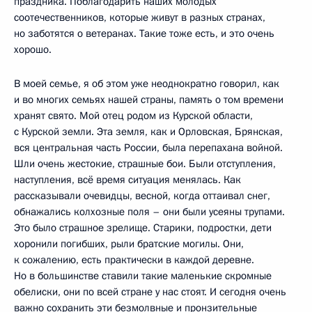
праздника. Поблагодарить наших молодых
соотечественников, которые живут в разных странах,
но заботятся о ветеранах. Такие тоже есть, и это очень
хорошо.
В моей семье, я об этом уже неоднократно говорил, как
и во многих семьях нашей страны, память о том времени
хранят свято. Мой отец родом из Курской области,
с Курской земли. Эта земля, как и Орловская, Брянская,
вся центральная часть России, была перепахана войной.
Шли очень жестокие, страшные бои. Были отступления,
наступления, всё время ситуация менялась. Как
рассказывали очевидцы, весной, когда оттаивал снег,
обнажались колхозные поля – они были усеяны трупами.
Это было страшное зрелище. Старики, подростки, дети
хоронили погибших, рыли братские могилы. Они,
к сожалению, есть практически в каждой деревне.
Но в большинстве ставили такие маленькие скромные
обелиски, они по всей стране у нас стоят. И сегодня очень
важно сохранить эти безмолвные и пронзительные