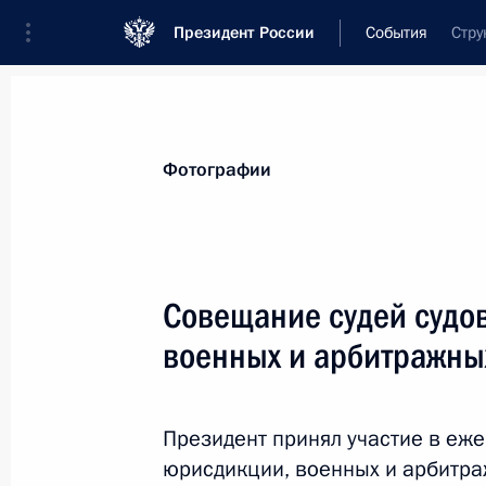
Президент России
События
Стру
Президент
Администрация
Государст
Новости
Стенограммы
Поездки
Те
Фотографии
Рубрикация материалов
Все материалы
Совещание судей судо
Послания Федеральному Собранию
военных и арбитражны
Заявления по важнейшим вопросам
Совещания, заседания, рабочие встречи
Президент принял участие в еж
Речи и обращения
юрисдикции, военных и арбитра