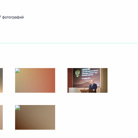
7 фотографий
ть следующие материалы
е
ссии
18
15м
ль
тника Отечества
1
4м