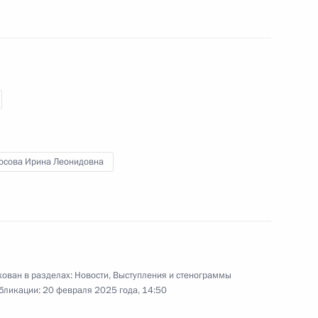
 Совета Безопасности
2
ль
щих технологий
:
17
осова Ирина Леонидовна
ии Берлом Лазаром
5
ован в разделах:
Новости
,
Выступления и стенограммы
их общин России
бликации:
20 февраля 2025 года, 14:50