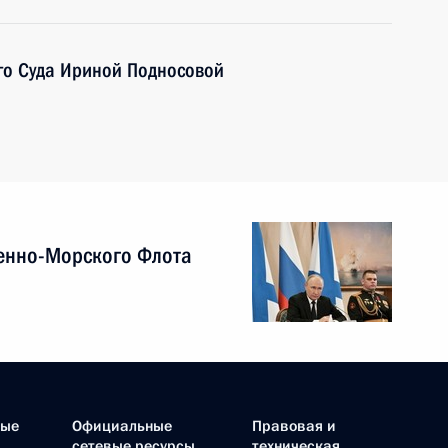
го Суда Ириной Подносовой
енно-Морского Флота
ные
Официальные
Правовая и
сетевые ресурсы
техническая