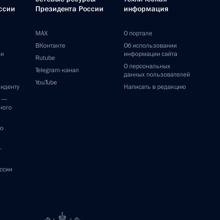
ссии
Президента России
информация
MAX
О портале
ВКонтакте
Об использовании
ии
информации сайта
Rutube
О персональных
Telegram-канал
данных пользователей
YouTube
зиденту
Написать в редакцию
и —
ного
по
—
ссии