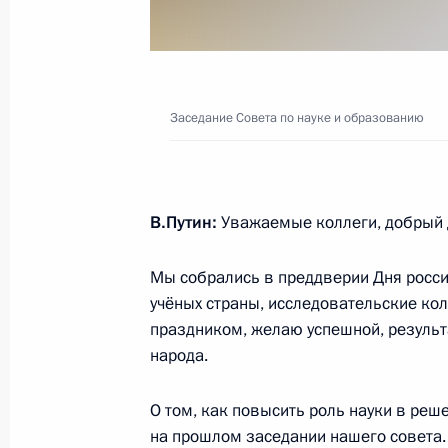
Совещание с постоянными членами
22 февраля 2025 года, 17:50
Москва, Крем
Заседание Совета по науке и образованию
21 февраля 2025 года, пятница
Пленарное заседание Форума буду
В.Путин:
Уважаемые коллеги, добрый 
21 февраля 2025 года, 16:45
Москва
Мы собрались в преддверии Дня росси
учёных страны, исследовательские ко
20 февраля 2025 года, четверг
праздником, желаю успешной, результ
народа.
Встреча с главным раввином Росс
и президентом Федерации еврейск
О том, как повысить роль науки в ре
Александром Бородой
на прошлом заседании нашего совета. 