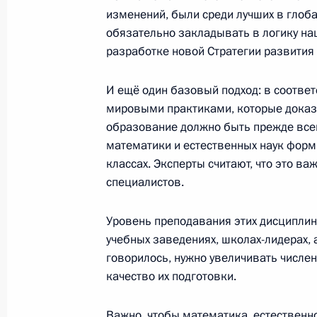
изменений, были среди лучших в глоб
Встреча с губернатором Севастоп
обязательно закладывать в логику наш
разработке новой Стратегии развития
14 февраля 2025 года, 14:15
Московская об
И ещё один базовый подход: в соотве
мировыми практиками, которые доказ
13 февраля 2025 года, четверг
образование должно быть прежде все
математики и естественных наук форм
Встреча с губернатором Брянской 
классах. Эксперты считают, что это в
Богомазом
специалистов.
13 февраля 2025 года, 13:30
Московская об
Уровень преподавания этих дисциплин
учебных заведениях, школах-лидерах, а
говорилось, нужно увеличивать числе
11 февраля 2025 года, вторник
качество их подготовки.
Встреча с губернатором Калужской
Шапшой
Важно, чтобы математика, естественн