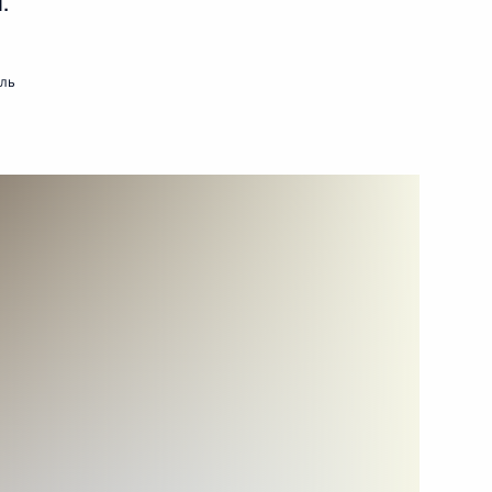
.
ть следующие материалы
мль
е
ссии
18
15м
ль
тника Отечества
1
4м