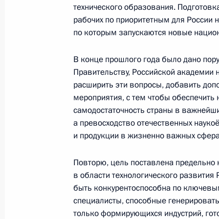
20 февраля 2025 года, 19:30
Москва, Крем
технического образования. Подготов
рабочих по приоритетным для России 
по которым запускаются новые национ
Совещание судей судов общей юри
В конце прошлого года было дано пор
и арбитражных судов
Правительству, Российской академии 
20 февраля 2025 года, 14:50
Москва
расширить эти вопросы, добавить до
мероприятия, с тем чтобы обеспечить 
самодостаточность страны в важнейши
а превосходство отечественных науко
19 февраля 2025 года, среда
и продукции в жизненно важных сфера
Выступление на концерте, посвящё
Собчака
Повторю, цель поставлена предельно 
в области технологического развития
19 февраля 2025 года, 20:20
Санкт-Петербу
быть конкурентоспособна по ключевы
специалисты, способные генерировать
только формирующихся индустрий, го