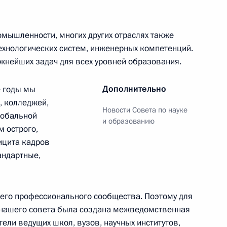
ждён орденом Александра
6м
рг
омышленности, многих других отраслях также
ехнологических систем, инженерных компетенций.
ажнейших задач для всех уровней образования.
й СМИ
3
19м
Дополнительно
е годы мы
рг
, колледжей,
Новости Совета по науке
глобальной
и образованию
м острого,
ицита кадров
23
4м
андартные,
рг
сего профессионального сообщества. Поэтому для
 нашего совета была создана межведомственная
тели ведущих школ, вузов, научных институтов,