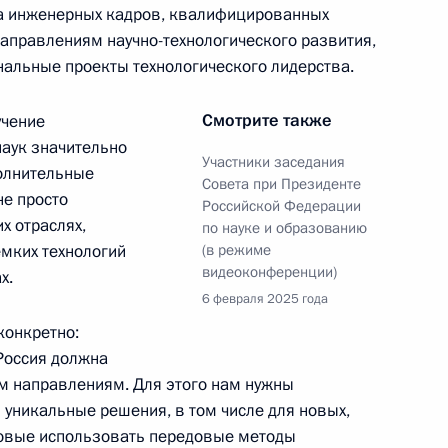
ль
ка инженерных кадров, квалифицированных
направлениям научно-технологического развития,
альные проекты технологического лидерства.
сдикции, военных
7
32м
Смотрите также
учение
наук значительно
Участники заседания
полнительные
Совета при Президенте
не просто
Российской Федерации
х отраслях,
по науке и образованию
ёмких технологий
(в режиме
видеоконференции)
х.
нном памяти Анатолия
6 февраля 2025 года
6
11м
конкретно:
 Россия должна
рг
м направлениям. Для этого нам нужны
 уникальные решения, в том числе для новых,
товые использовать передовые методы