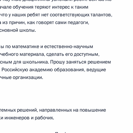
ачале обучения теряют интерес к таким
ль
, что у наших ребят нет соответствующих талантов,
 из причин, как говорят сами педагоги,
основной школы.
к
ы по математике и естественно-научным
ной Республики Денисом
4
чебного материала, сделать его доступным,
ресным для школьника. Прошу заняться решением
ль
, Российскую академию образования, ведущие
учные организации.
 Совета Безопасности
2
стемных решений, направленных на повышение
и инженеров и рабочих.