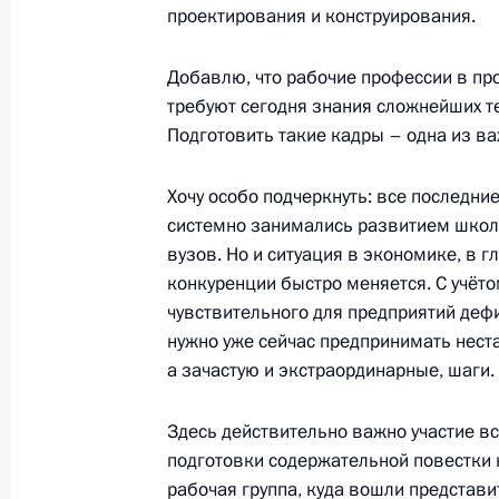
Коллектив НПП «Радар ммс» награ
проектирования и конструирования.
Невского
19 февраля 2025 года, 17:20
Санкт-Петербу
Добавлю, что рабочие профессии в пр
требуют сегодня знания сложнейших т
Подготовить такие кадры – одна из в
Ответы на вопросы представителе
Хочу особо подчеркнуть: все последни
19 февраля 2025 года, 17:05
Санкт-Петербу
системно занимались развитием школ
вузов. Но и ситуация в экономике, в 
конкуренции быстро меняется. С учёто
чувствительного для предприятий деф
Посещение НПП «Радар ммс»
нужно уже сейчас предпринимать нест
19 февраля 2025 года, 17:00
Санкт-Петербу
а зачастую и экстраординарные, шаги.
Здесь действительно важно участие в
18 февраля 2025 года, вторник
подготовки содержательной повестки
рабочая группа, куда вошли представи