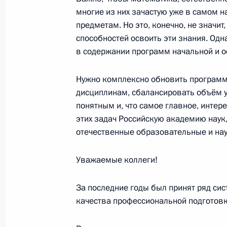
многие из них зачастую уже в самом н
11 февраля 2025 года, 13:45
Москва, Крем
предметам. Но это, конечно, не значит
способностей освоить эти знания. Одна
в содержании программ начальной и 
10 февраля 2025 года, понедельни
Нужно комплексно обновить программ
Встреча с главой Донецкой Народ
дисциплинам, сбалансировать объём у
Пушилиным
понятным и, что самое главное, инте
10 февраля 2025 года, 13:30
Москва, Крем
этих задач Российскую академию наук
отечественные образовательные и на
7 февраля 2025 года, пятница
Уважаемые коллеги!
Совещание с постоянными членами
За последние годы был принят ряд си
7 февраля 2025 года, 15:35
Москва, Кремль
качества профессиональной подготовк