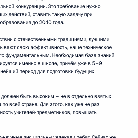
альной конкуренции. Это требование нужно
оля Михаилом Развожаевым
их действий, ставить такую задачу при
3
 образования до 2040 года.
ласть, Ново-Огарёво
тствии с отечественными традициями, лучшими
ывают свою эффективность, наше техническое
го фундаментальным. Необходимая база знаний
ируется именно в школе, причём уже в 5–9
области Александром
4
ажнейший период для подготовки будущих
ласть, Ново-Огарёво
 должен быть высоким – не в отдельно взятых
 по всей стране. Для этого, как уже не раз
нность учителей-предметников, повышать
 области Владиславом
5
о-научные дисциплины увлекали ребят. Сейчас же