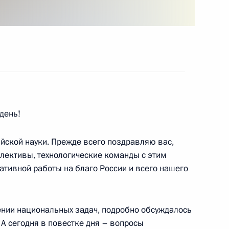
 Совета Безопасности
2
ль
щих технологий
:
17
день!
йской науки. Прежде всего поздравляю вас,
ллективы, технологические команды с этим
ативной работы на благо России и всего нашего
ии Берлом Лазаром
5
их общин России
шении национальных задач, подробно обсуждалось
А сегодня в повестке дня – вопросы