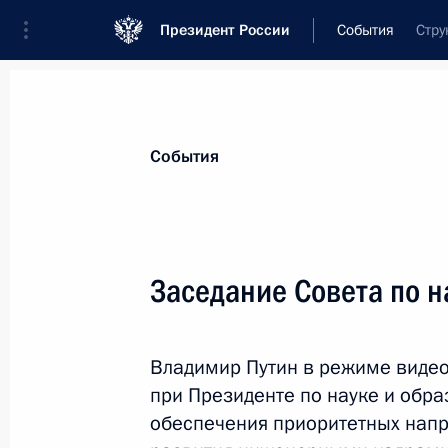
Президент России
События
Стру
Президент
Администрация
Государст
Новости
Стенограммы
Поездки
Те
События
Рубрикация материалов
Все материалы
Заседание Совета по н
Послания Федеральному Собранию
Заявления по важнейшим вопросам
Владимир Путин в режиме виде
Совещания, заседания, рабочие встречи
при Президенте по науке и обр
Речи и обращения
обеспечения приоритетных напр