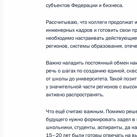
Совещание с членами Правительст
субъектов Федерации и бизнеса.
18 февраля 2025 года, 19:50
Санкт-Петербу
Рассчитываю, что коллеги продолжат 
инженерных кадров и готовить свои п
необходимо настраивать действующие
17 февраля 2025 года, понедельни
регионов, системы образования, отеч
Встреча с губернатором Камчатск
Солодовым
Важно наладить постоянный обмен на
речь о шагах по созданию единой, скв
17 февраля 2025 года, 14:05
Москва, Крем
от школы до университета. Такой пози
у значительной части регионов с выс
активно распространять.
14 февраля 2025 года, пятница
Что ещё считаю важным. Помимо реше
Совещание с постоянными членами
будущего нужно формировать задел в 
14 февраля 2025 года, 15:30
Московская об
школьники, студенты, аспиранты, да н
15–20 лет были готовы отвечать на в