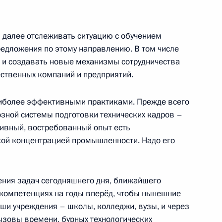
ва
:
2
рг
и далее отслеживать ситуацию с обучением
редложения по этому направлению. В том числе
 и создавать новые механизмы сотрудничества
к
ественных компаний и предприятий.
ого края Владимиром
4
иболее эффективными практиками. Прежде всего
озной системы подготовки технических кадров –
ль
тивный, востребованный опыт есть
окой концентрацией промышленности. Надо его
ния задач сегодняшнего дня, ближайшего
 Совета Безопасности
1
компетенциях на годы вперёд, чтобы нынешние
ласть, Ново-Огарёво
аши учреждения – школы, колледжи, вузы, и через
ызовы времени, бурных технологических