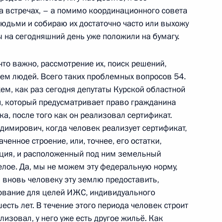
еем Меликовым
 встречах, – а помимо координационного совета
6
людьми и собираю их достаточно часто или выхожу
ы на сегодняшний день уже положили на бумагу.
что важно, рассмотрение их, поиск решений,
ием людей. Всего таких проблемных вопросов 54.
ем, как раз сегодня депутаты Курской областной
амарской области Вячеславом
3
н, который предусматривает право гражданина
а, после того как он реализовал сертификат.
адимирович, когда человек реализует сертификат,
аченное строение, или, точнее, его остатки,
ация, и расположенный под ним земельный
елое. Да, мы не можем эту федеральную норму,
ых авиационных систем
7
20м
 вновь человеку эту землю предоставить,
ование для целей ИЖС, индивидуального
есть лет. В течение этого периода человек строит
лизовал, у него уже есть другое жильё. Как