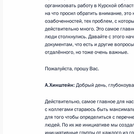
организовать работу в Курской област
на что просил обратить внимание, это
озабоченностей, тех проблем, с кото
1 февраля 2025 года, суббота
действительно много. Это самое главн
люди столкнулись. Давайте с этого на
Встреча с Патриархом Московским 
документам, что есть и другие вопросы
1 февраля 2025 года, 09:00
Москва, Кремль
отдалённого, но тоже очень важные.
Пожалуйста, прошу Вас.
30 января 2025 года, четверг
А.Хинштейн:
Добрый день, глубокоу
Встреча с Министром транспорта 
30 января 2025 года, 14:10
Москва, Кремль
Действительно, самое главное для нас
с коллегами стараюсь быть максималь
для того чтобы определиться с переч
людей. По их же инициативе мы созда
29 января 2025 года, среда
инициативные группы от каждого из гор