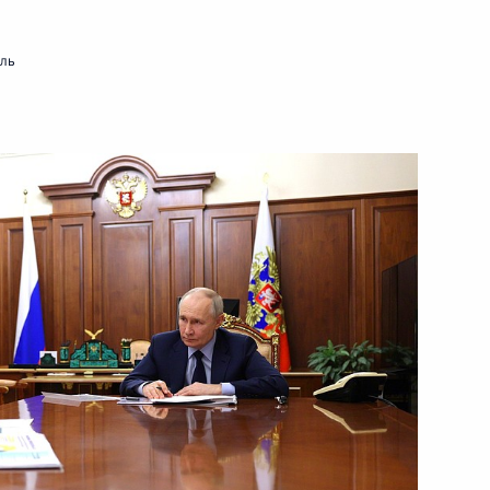
мль
ть следующие материалы
дента в области науки
6
36м
асти науки и инноваций для
5
13м