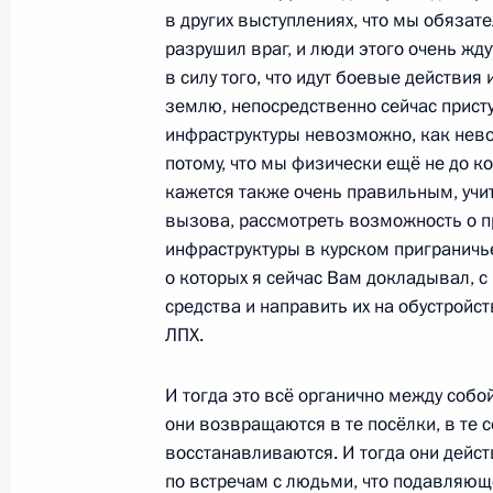
в других выступлениях, что мы обязат
23 января 2025 года, четверг
разрушил враг, и люди этого очень жду
Совещание с членами Правительст
в силу того, что идут боевые действи
землю, непосредственно сейчас прист
23 января 2025 года, 18:00
Московская обл
инфраструктуры невозможно, как нево
потому, что мы физически ещё не до 
кажется также очень правильным, учи
Заседание наблюдательного совет
вызова, рассмотреть возможность о п
23 января 2025 года, 16:15
Московская обл
инфраструктуры в курском приграничье
о которых я сейчас Вам докладывал, 
средства и направить их на обустройст
ЛПХ.
22 января 2025 года, среда
Совещание по экономическим воп
И тогда это всё органично между собо
они возвращаются в те посёлки, в те 
22 января 2025 года, 17:25
Московская обл
восстанавливаются. И тогда они дейст
по встречам с людьми, что подавляющ