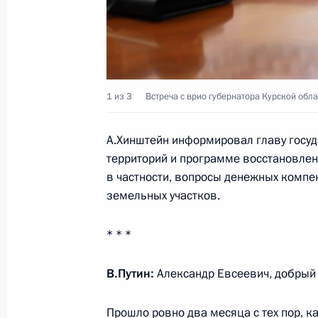
5 февраля 2025 года, среда
Рабочая встреча с врио губернатор
Александром Хинштейном
5 февраля 2025 года, 19:15
Москва, Кремль
1 из 3
Встреча с врио губернатора Курской обл
4 февраля 2025 года, вторник
А.Хинштейн информировал главу госуд
территорий и программе восстановлен
Встреча с губернатором Тверской 
в частности, вопросы денежных компе
земельных участков.
4 февраля 2025 года, 13:30
Москва, Кремль
* * *
3 февраля 2025 года, понедельник
В.Путин:
Александр Евсеевич, добрый 
Встреча с Министром просвещения
Прошло ровно два месяца с тех пор, к
3 февраля 2025 года, 13:45
Москва, Кремль