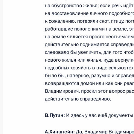
на обустройство жилья; если речь идё
24 января 2025 года, пятница
на восстановление личного подсобного
Ответы на вопросы журналиста Пав
к сожалению, потеряли скот, птицу, по
работавшие поколениями на земле, это
24 января 2025 года, 18:00
Москва
на земле является просто неотъемлемо
действительно поднимается справедлив
следовало бы увеличить, для того чтоб
Заседание попечительского совета
нового жилья или жилья, куда вернули
24 января 2025 года, 16:30
Москва
подсобных хозяйств в виде сельхозтехн
было бы, наверное, разумно и справед
возвращаются домой или как они реа
Владимирович, просил этот вопрос расс
Посещение Московского государств
действительно справедливо.
Ломоносова
24 января 2025 года, 15:50
Москва
В.Путин:
И здесь у вас ещё документы
А.Хинштейн:
Да, Владимир Владимиров