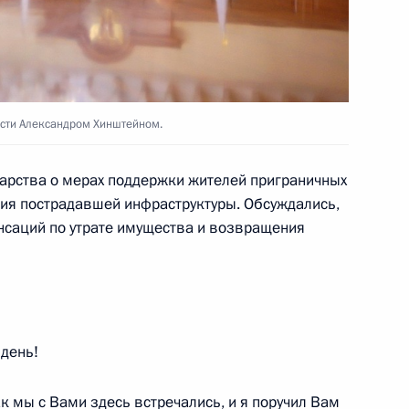
а Курской области
3
асти Александром Хинштейном.
арства о мерах поддержки жителей приграничных
ия пострадавшей инфраструктуры. Обсуждались,
области Игорем Руденей
3
нсаций по утрате имущества и возвращения
день!
 Сергеем Кравцовым
2
ак мы с Вами здесь встречались, и я поручил Вам