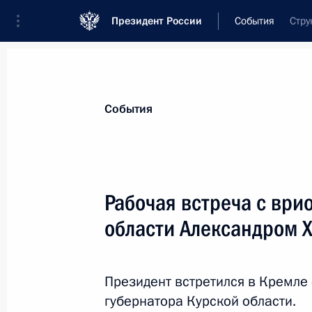
Президент России
События
Стру
Президент
Администрация
Государст
Новости
Стенограммы
Поездки
Те
События
Рубрикация материалов
Все материалы
Рабочая встреча с ври
Послания Федеральному Собранию
области Александром 
Заявления по важнейшим вопросам
Совещания, заседания, рабочие встречи
Президент встретился в Кремле
Речи и обращения
губернатора Курской области.