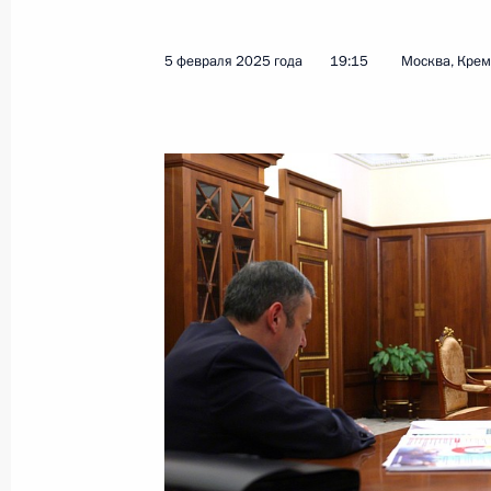
5 февраля 2025 года
19:15
Москва, Кре
Показа
Беседа с лауреатами премий Прези
и инноваций для молодых учёных
6 февраля 2025 года, 16:15
Москва, Кремль
Вручение премий Президента в обл
молодых учёных
6 февраля 2025 года, 15:30
Москва, Кремль