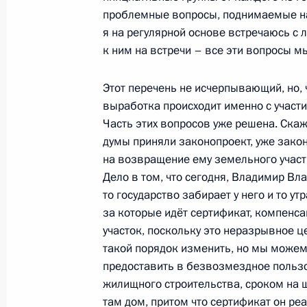
Встреча с главой Дагестана Серг
проблемные вопросы, поднимаемые на
я на регулярной основе встречаюсь с 
29 января 2025 года, 18:15
Москва, Кремль
к ним на встречи – все эти вопросы м
Этот перечень не исчерпывающий, но, 
28 января 2025 года, вторник
выработка происходит именно с участ
Часть этих вопросов уже решена. Скаж
Рабочая встреча с губернатором С
думы приняли законопроект, уже зако
Федорищевым
на возвращение ему земельного участк
28 января 2025 года, 23:15
Тольятти
Дело в том, что сегодня, Владимир Вл
то государство забирает у него и то утр
за которые идёт сертификат, компенс
участок, поскольку это неразрывное ц
Совещание по развитию беспилотн
такой порядок изменить, но мы можем
28 января 2025 года, 22:30
Тольятти
предоставить в безвозмездное польз
жилищного строительства, сроком на ш
там дом, притом что сертификат он реа