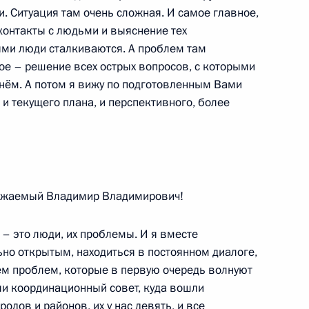
и. Ситуация там очень сложная. И самое главное,
 контакты с людьми и выяснение тех
рыми люди сталкиваются. А проблем там
ое – решение всех острых вопросов, с которыми
чнём. А потом я вижу по подготовленным Вами
и всея Руси Кириллом
2
58
 и текущего плана, и перспективного, более
важаемый Владимир Владимирович!
Романом Старовойтом
3
 – это люди, их проблемы. И я вместе
но открытым, находиться в постоянном диалоге,
нем проблем, которые в первую очередь волнуют
ли координационный совет, куда вошли
одов и районов, их у нас девять, и все