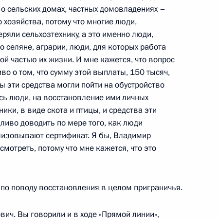
т о сельских домах, частных домовладениях –
 хозяйства, потому что многие люди,
ла Зарубина
8м
теряли сельхозтехнику, а это именно люди,
 селяне, аграрии, люди, для которых работа
й частью их жизни. И мне кажется, что вопрос
о о том, что сумму этой выплаты, 150 тысяч,
ы эти средства могли пойти на обустройство
 МГУ
10
12м
сь люди, на восстановление ими личных
ики, в виде скота и птицы, и средства эти
ливо доводить по мере того, как люди
лизовывают сертификат. Я бы, Владимир
мотреть, потому что мне кажется, что это
енного университета имени
9
8м
 по поводу восстановления в целом приграничья.
ич. Вы говорили и в ходе «Прямой линии»,