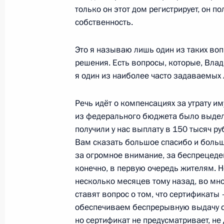
только он этот дом регистрирует, он по
Посещение завода «АвтоВАЗ»
собственность.
28 января 2025 года, 18:30
Тольятти
Это я называю лишь один из таких вопр
решения. Есть вопросы, которые, Вла
27 января 2025 года, понедельник
я один из наиболее часто задаваемых
Встреча с губернатором Санкт-Пет
Речь идёт о компенсациях за утрату 
Бегловым
из федерального бюджета было выделе
27 января 2025 года, 17:40
Санкт-Петербур
получили у нас выплату в 150 тысяч ру
Вам сказать большое спасибо и больш
за огромное внимание, за беспрецеде
конечно, в первую очередь жителям. Н
Концерт «Ленинградская Победа»
несколько месяцев тому назад, во мн
27 января 2025 года, 16:10
Санкт-Петербур
ставят вопрос о том, что сертификаты
обеспечиваем беспрерывную выдачу се
но сертификат не предусматривает, н