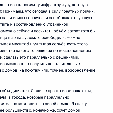
ельно восстановим ту инфраструктуру, которую
т. Понимаем, что сегодня в силу понятных причин,
ва
4
52м
я и наши воины героически освобождают курскую
упить к восстановлению утраченной
асть, Ново-Огарёво
зможно сейчас и посчитать объём затрат хотя бы
конца всю нашу землю освободили. Но мне
тывая масштаб и учитывая серьёзность этого
а АСИ
:
3
ринятии какого-то решения по восстановлению
асть, Ново-Огарёво
, сделать это параллельно с решениями,
с возможностью получить дополнительные
во домов, на покупку, или, точнее, возобновление,
росам
й объединяется. Люди не просто возвращаются,
1
10м
сёла, в города, которые параллельно
асть, Ново-Огарёво
вительно хотят жить на своей земле. Я скажу
ее большинство, конечно же, хочет домой