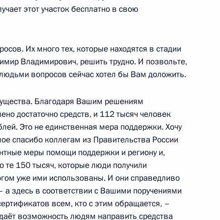
лучает этот участок бесплатно в свою
20
осов. Их много тех, которые находятся в стадии
димир Владимирович, решить трудно. И позвольте,
 людьми вопросов сейчас хотел бы Вам доложить.
ербурга Александром
6
имущества. Благодаря Вашим решениям
но достаточно средств, и 112 тысяч человек
г
блей. Это не единственная мера поддержки. Хочу
ое спасибо коллегам из Правительства России
нтные меры помощи поддержки и региону и,
о те 150 тысяч, которые люди получили
14
10м
огом уже ими использованы. И они справедливо
г
 – а здесь в соответствии с Вашими поручениями
ртификатов всем, кто с этим обращается, –
е даёт возможность людям направить средства