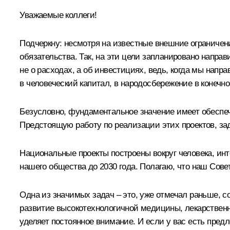
Уважаемые коллеги!
Подчеркну: несмотря на известные внешние ограничени
обязательства. Так, на эти цели запланировано напра
не о расходах, а об инвестициях, ведь, когда мы напр
в человеческий капитал, в народосбережение в конечно
Безусловно, фундаментальное значение имеет обеспеч
Предстоящую работу по реализации этих проектов, з
Национальные проекты построены вокруг человека, инт
нашего общества до 2030 года. Полагаю, что наш Сов
Одна из значимых задач – это, уже отмечал раньше, с
развитие высокотехнологичной медицины, лекарственн
уделяет постоянное внимание. И если у вас есть предл