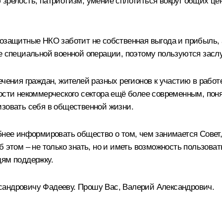
 зрелость, патриотизм, умение сплотиться вокруг общих це
возащитные НКО заботит не собственная выгода и прибыль, 
де специальной военной операции, поэтому пользуются зас
ечения граждан, жителей разных регионов к участию в рабо
ности некоммерческого сектора ещё более современным, пон
изовать себя в общественной жизни.
обнее информировать общество о том, чем занимается Совет
б этом – не только знать, но и иметь возможность пользова
дям поддержку.
сандровичу Фадееву. Прошу Вас, Валерий Александрович.