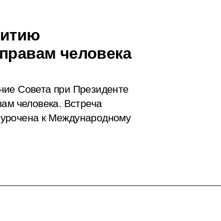
витию
 правам человека
ние Совета при Президенте
вам человека. Встреча
иурочена к Международному