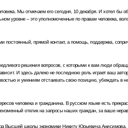
овека. Мы отмечаем его сегодня, 10 декабря. И хотел бы об
ьном уровне – это уполномоченные по правам человека, вол
ми постоянный, прямой контакт, а помощь, поддержка, сопри
ведливого решения вопросов, с которыми к вам люди обращ
зависит. И здесь далеко не последнюю роль играет ваш авто
чивостью и умением отстаивать свою позицию, убеждать в н
тересов человека и гражданина. В русском языке есть прекра
 неизменный отклик на запросы наших граждан, за ваше не
ктора Высшей школы экономики Никиту Юрьевича Анисимова