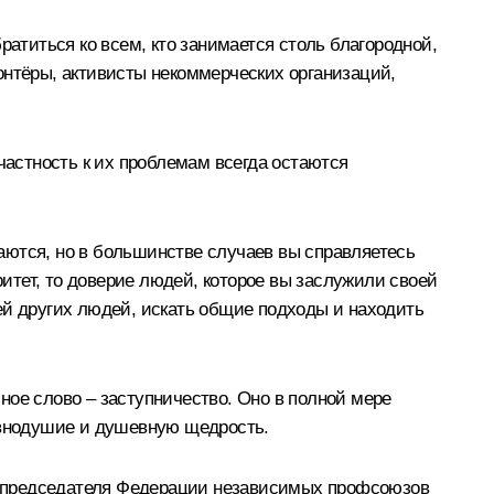
ратиться ко всем, кто занимается столь благородной,
онтёры, активисты некоммерческих организаций,
частность к их проблемам всегда остаются
аются, но в большинстве случаев вы справляетесь
ритет, то доверие людей, которое вы заслужили своей
ей других людей, искать общие подходы и находить
сное слово – заступничество. Оно в полной мере
равнодушие и душевную щедрость.
, председателя Федерации независимых профсоюзов