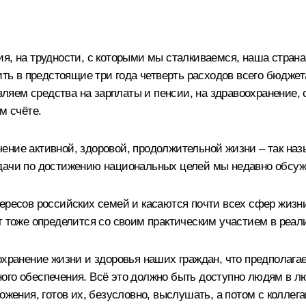
я, на трудности, с которыми мы сталкиваемся, наша страна
вить в предстоящие три года четверть расходов всего бюдже
авляем средства на зарплаты и пенсии, на здравоохранение,
м счёте.
ение активной, здоровой, продолжительной жизни – так наз
адачи по достижению национальных целей мы недавно обсу
ересов российских семей и касаются почти всех сфер жизни
ет тоже определится со своим практическим участием в реа
охранение жизни и здоровья наших граждан, что предполагае
ого обеспечения. Всё это должно быть доступно людям в л
ожения, готов их, безусловно, выслушать, а потом с коллег