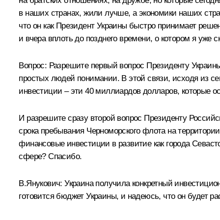
на братских отношениях, на дружбе, но которые сегод
в наших странах, жили лучше, а экономики наших стра
что он как Президент Украины быстро принимает решен
и вчера вплоть до позднего времени, о котором я уже
Вопрос:
Разрешите первый вопрос Президенту Украины. 
простых людей понимании. В этой связи, исходя из сег
инвестиции – эти 40 миллиардов долларов, которые ос
И разрешите сразу второй вопрос Президенту Россий
срока пребывания Черноморского флота на территории 
финансовые инвестиции в развитие как города Севасто
сфере? Спасибо.
В.Янукович:
Украина получила конкретный инвестиционны
готовится бюджет Украины, и надеюсь, что он будет р