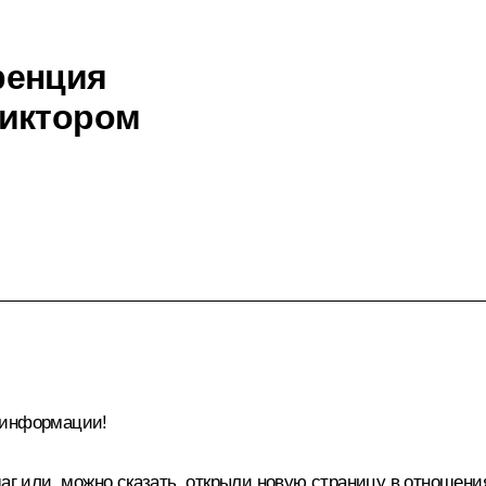
ренция
Виктором
 информации!
шаг или, можно сказать, открыли новую страницу в отношен