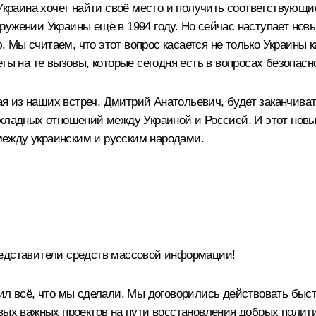
 Украина хочет найти своё место и получить соответствующи
ужении Украины ещё в 1994 году. Но сейчас наступает новы
ы считаем, что этот вопрос касается не только Украины как
еты на те вызовы, которые сегодня есть в вопросах безопа
ждая из наших встреч, Дмитрий Анатольевич, будет заканчив
хладных отношений между Украиной и Россией. И этот новый
ежду украинским и русским народами.
редставители средств массовой информации!
лил всё, что мы сделали. Мы договорились действовать бы
рвых важных проектов на пути восстановления добрых полит