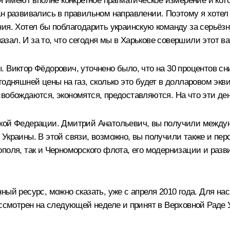
ня имеют вполне конкретное прагматическое измерение и кот
н развивались в правильном направлении. Поэтому я хотел 
ия. Хотел бы поблагодарить украинскую команду за серьёз
 сказал. И за то, что сегодня мы в Харькове совершили это
Виктор Фёдорович, уточнено было, что на 30 процентов сни
одняшней цены на газ, сколько это будет в долларовом экви
вобождаются, экономятся, предоставляются. На что эти де
ской Федерации. Дмитрий Анатольевич, вы получили между
Украины. В этой связи, возможно, вы получили также и пер
поля, так и Черноморского флота, его модернизации и разви
й ресурс, можно сказать, уже с апреля 2010 года. Для нас э
ассмотрен на следующей неделе и принят в Верховной Раде 