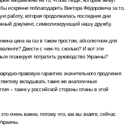
орые направлены на то, чтобы люди, которые живут
бы искренне поблагодарить Виктора Фёдоровича за то,
ную работу, которая продолжалась последние дни
т важный документ, символизирующий нашу дружбу.
жена цена на газ в таком простом, абсолютном для
валенте? Двести с чем‑то, сколько? И вот эти
ньги планирует потратить руководство Украины?
народно-правовую гарантию значительного продления
спективу вкладывать такие же аналогичные
тия – такие у российской стороны планы в этой
то очень важно, потому что, как вы знаете, сейчас
Украины.