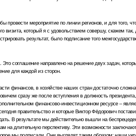
обы провести мероприятие по линии регионов, и для того, ч
о визита, который я с удовольствием совершу, скажем так, 
стрировать результат, было подписание того межгосударстве
. Это соглашение направлено на решение двух задач, котор
ние для каждой из сторон.
асти финансов, в хозяйстве наших стран достаточно сложна
овичем сразу же после вступления в должность президента, 
 о дополнительном финансово-инвестиционном ресурсе – явля
сегодня правительство и которые Виктор Фёдорович поставил
ждать. В результате мы действительно вышли на беспрецед
 на длительную перспективу. Эти возможности заключаются
торое мы подписали. Они выглядят таким образом: наши укра