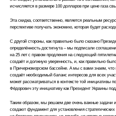
исчисляется в размере 100 долларов при цене газа свы
Эта скидка, соответственно, является реальным ресур
перспективе получать экономию, которая будет расход
С другой стороны, как правильно было сказано Презид
определённость достигнута – мы подписали соглашение
на 25 лет с правом продления на следующий пятилетни
создаёт и должную уверенность, и, как правильно бы
в Причерноморском бассейне. А мы с вами знаем, что 
создаёт необходимый баланс интересов для всех участ
может рассматриваться в контексте той инициативы п
Фёдорович эту инициативу как Президент Украины под
Таким образом, мы решаем две очень важные задачи и
создают фундамент для установления стратегических 