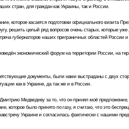
ших стран, для граждан как Украины, так и России.
ние, которое касается подготовки официального визита През
ругу, решить целый ряд вопросов очень старых, которые уж
встреча губернаторов наших приграничных областей России и
проведён экономический форум на территории России, на тер
етствующие документы, были нами выстраданы с двух сторон
ации как в Украине, да так же и в России.
 Дмитрию Медведеву за то, что он принял моё предложение,
ние, которое было принято по газу, я считаю, что это бесп
 навстречу Украине и согласилась фактически с нашими пр