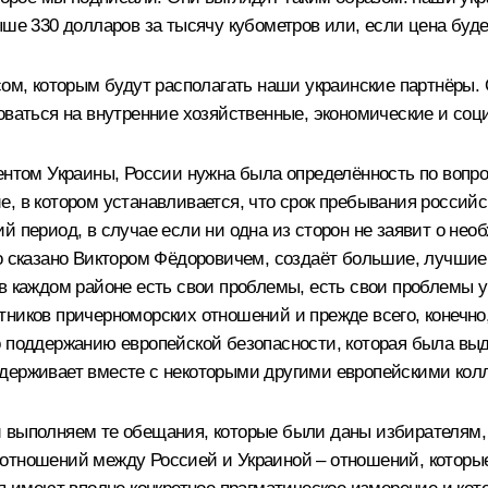
ше 330 долларов за тысячу кубометров или, если цена будет
сом, которым будут располагать наши украинские партнёры.
оваться на внутренние хозяйственные, экономические и соц
ентом Украины, России нужна была определённость по вопро
, в котором устанавливается, что срок пребывания россий
й период, в случае если ни одна из сторон не заявит о не
ло сказано Виктором Фёдоровичем, создаёт большие, лучшие
в каждом районе есть свои проблемы, есть свои проблемы у
ников причерноморских отношений и прежде всего, конечно,
о поддержанию европейской безопасности, которая была вы
держивает вместе с некоторыми другими европейскими кол
 выполняем те обещания, которые были даны избирателям,
отношений между Россией и Украиной – отношений, которые