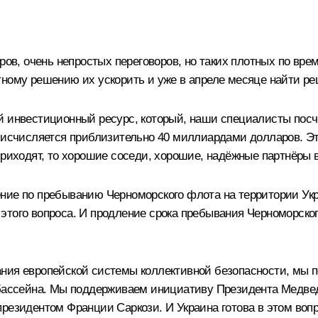
ров, очень непростых переговоров, но таких плотных по врем
тному решению их ускорить и уже в апреле месяце найти р
й инвестиционный ресурс, который, наши специалисты посч
а исчисляется приблизительно 40 миллиардами долларов. Эт
риходят, то хорошие соседи, хорошие, надёжные партнёры вс
ение по пребыванию Черноморского флота на территории Ук
того вопроса. И продление срока пребывания Черноморског
ания европейской системы коллективной безопасности, мы 
о бассейна. Мы поддерживаем инициативу Президента Медве
 президентом Франции
Саркози
. И Украина готова в этом во