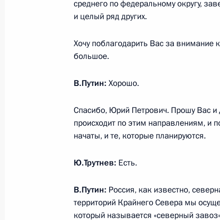
среднего по федеральному округу, за
Торжественный приём по случаю 85
и целый ряд других.
3 сентября 2024 года, 15:25
Улан-Батор
Хочу поблагодарить Вас за внимание 
большое.
Беседа с Премьер-министром Монг
В.Путин:
Хорошо.
Эрдэнэ
3 сентября 2024 года, 13:00
Улан-Батор
Спасибо, Юрий Петрович. Прошу Вас и
происходит по этим направлениям, и п
начаты, и те, которые планируются.
Беседа с председателем Великого г
Ю.Трутнев:
Есть.
Монголии Дашзэгвийн Амарбаясг
3 сентября 2024 года, 12:30
Улан-Батор
В.Путин:
Россия, как известно, северна
территорий Крайнего Севера мы осущ
который называется «северный завоз»