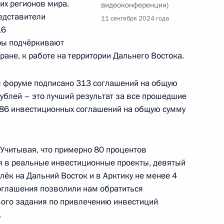
гих регионов мира.
видеоконференции)
едставители
11 сентября 2024 года
инфраструктуры
16
11м
16
круга
фры подчёркивают
й, остров Русский
ане, к работе на территории Дальнего Востока.
 форуме подписано 313 соглашений на общую
ублей – это лучший результат за все прошедшие
ЭФ-2024
3
47м
386 инвестиционных соглашений на общую сумму
й, остров Русский
читывая, что примерно 80 процентов
Дальнего Востока и запуск
 в реальные инвестиционные проекты, девятый
13
27м
ёк на Дальний Восток и в Арктику не менее 4
оглашения позволили нам обратиться
й, остров Русский
вого задания по привлечению инвестиций
.