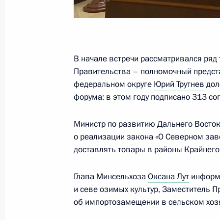
10 сентября 2024 года, вторник
Встреча с Председателем Национа
Чан Тхань Маном
В начале встречи рассматривался ряд
10 сентября 2024 года, 17:15
Москва, Крем
Правительства – полномочный предст
федеральном округе
Юрий Трутнев
дол
форума: в этом году подписано 313 со
Стратегическое командно-штабное
10 сентября 2024 года, 15:40
Москва, Крем
Министр по развитию Дальнего Восток
о реализации закона «О Северном зав
доставлять товары в районы Крайнего
9 сентября 2024 года, понедельни
Глава Минсельхоза
Оксана Лут
информи
Встреча с губернатором Новгородс
и севе озимых культур, Заместитель 
Никитиным
об импортозамещении в сельском хоз
9 сентября 2024 года, 13:45
Москва, Кремл