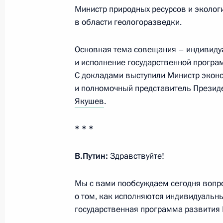
Министр природных ресурсов и эколог
в области геологоразведки.
7 сентября 2024 года, суббота
Основная тема совещания – индивиду
и исполнение государственной програ
Открытие инфраструктурных объек
С докладами выступили Министр экон
7 сентября 2024 года, 13:10
Москва
и полномочный представитель Презид
Якушев
.
Владимир Путин поздравил москви
* * *
7 сентября 2024 года, 12:45
Москва
В.Путин:
Здравствуйте!
Мы с вами пообсуждаем сегодня вопро
6 сентября 2024 года, пятница
о том, как исполняются индивидуальн
государственная программа развития 
Владимир Путин проголосовал на в