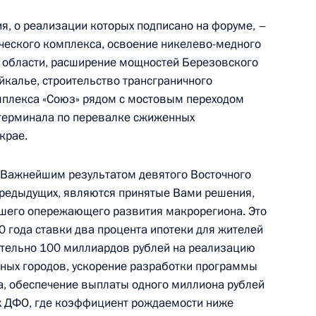
лайзии Анваром Ибрагимом
8
я, о реализации которых подписано на форуме, –
ического комплекса, освоение никелево-медного
й, остров Русский
 области, расширение мощностей Березовского
калье, строительство трансграничного
плекса «Союз» рядом с мостовым переходом
еля Правительства Сербии
3
 терминала по перевалке сжиженных
крае.
й, остров Русский
Важнейшим результатом девятого Восточного
 предыдущих, являются принятые Вами решения,
йшего опережающего развития макрорегиона. Это
еля КНР Хань Чжэном
9
0 года ставки два процента ипотеки для жителей
й, остров Русский
ительно 100 миллиардов рублей на реализацию
ных городов, ускорение разработки программы
а, обеспечение выплаты одного миллиона рублей
х ДФО, где коэффициент рождаемости ниже