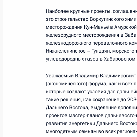
Встреча с Премьер-министром Ма
Наиболее крупные проекты, соглашени
это строительство Воркутинского хим
4 сентября 2024 года, 13:00
Приморский кра
месторождения Кун-Маньё в Амурской
железорудного месторождения в Забай
железнодорожного перевалочного ком
Встреча с Заместителем Председат
Нижнеленинское – Тунцзян, морского
Александром Вулиным
углеводородных газов в Хабаровском 
4 сентября 2024 года, 12:05
Приморский кра
Уважаемый Владимир Владимирович! 
[экономического] форума, как и всех
которые создают условия для дальне
Встреча с Заместителем Председат
такие решения, как сохранение до 203
4 сентября 2024 года, 11:05
Приморский кра
Дальнего Востока, выделение дополн
проектов мастер-планов дальневосточ
развития энергетики Дальнего Восток
многодетным семьям во всех региона
3 сентября 2024 года, вторник