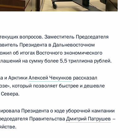
льного собрания Вьетнама
6
 текущих вопросов. Заместитель Председателя
ль
авитель Президента в Дальневосточном
ожил об итогах Восточного экономического
глашений на сумму более 5,5 триллиона рублей.
 учение «Океан-2024»
4
ль
а и Арктики
Алексей Чекунков
рассказал
озе», который позволяет быстрее и дешевле
 Севера.
к
ровала Президента о ходе уборочной кампании
кой области Андреем
Председателя Правительства
Дмитрий Патрушев
–
4
яйстве.
ь