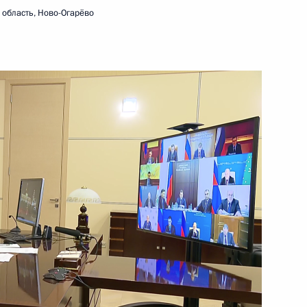
область, Ново-Огарёво
ть следующие материалы
рств БРИКС, курирующими
16
9м
рг
ва
5
42м
ласть, Ново-Огарёво