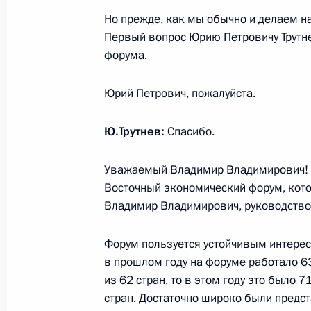
6 сентября 2024 года, 19:10
Московская обл
Но прежде, как мы обычно и делаем на
Первый вопрос Юрию Петровичу Трутне
форума.
5 сентября 2024 года, четверг
Юрий Петрович, пожалуйста.
Пленарное заседание девятого Вос
форума
Ю.Трутнев
:
Спасибо.
5 сентября 2024 года, 12:00
Приморский кра
Уважаемый Владимир Владимирович! 
Восточный экономический форум, кот
Владимир Владимирович, руководство
4 сентября 2024 года, среда
Рабочая встреча с губернатором П
Форум пользуется устойчивым интерес
Кожемяко
в прошлом году на форуме работало 6
из 62 стран, то в этом году это было 
4 сентября 2024 года, 18:40
Приморский кра
стран. Достаточно широко были предс