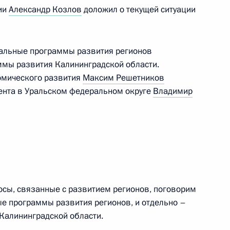
ии
Александр Козлов
доложил о текущей ситуации
альные программы развития регионов
ммы развития Калининградской области.
тов Москвы
4
31м
омического развития
Максим Решетников
ента в Уральском федеральном округе
Владимир
чей с Днём города
6
9м
сы, связанные с развитием регионов, поговорим
ые программы развития регионов, и отдельно –
Калининградской области.
ыборах в Мосгордуму
1
59