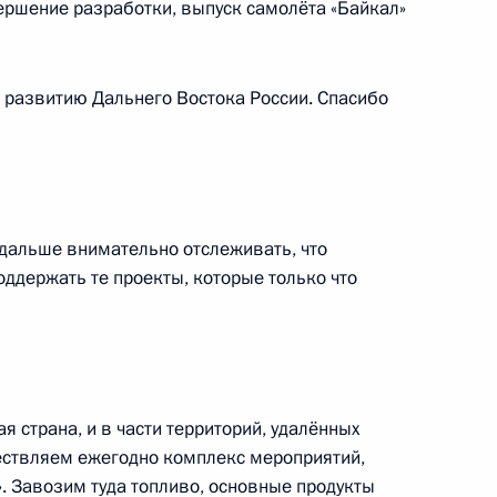
вершение разработки, выпуск самолёта «Байкал»
-летия победы на Халхин-Голе
5
7м
к развитию Дальнего Востока России. Спасибо
олии Лувсаннамсрайн Оюун-
3
 дальше внимательно отслеживать, что
оддержать те проекты, которые только что
осударственного хурала
4
аланом
я страна, и в части территорий, удалённых
ествляем ежегодно комплекс мероприятий,
. Завозим туда топливо, основные продукты