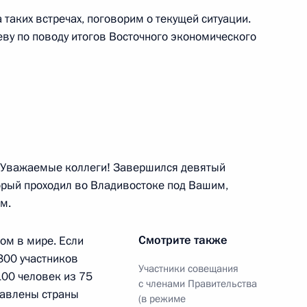
асть, Ново-Огарёво
 таких встречах, поговорим о текущей ситуации.
ву по поводу итогов Восточного экономического
точного экономического
:
39
й, остров Русский
Уважаемые коллеги! Завершился девятый
орый проходил во Владивостоке под Вашим,
м.
риморского края Олегом
2
Смотрите также
ом в мире. Если
300 участников
Участники совещания
7100 человек из 75
й, остров Русский
с членами Правительства
тавлены страны
(в режиме