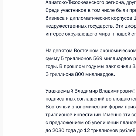
Азиатско-Тихоокеанского региона, дру
Среди участников в том числе были пр
Совещание по вопросам развития 
бизнеса и дипломатических корпусов 
Дальневосточного федерального о
недружественных государств. Эти ци
4 сентября 2024 года, 17:50
Приморский кра
интерес окружающего мира к нашей стр
На девятом Восточном экономическом
сумму 5 триллионов 569 миллиардов р
Встреча с модераторами сессий В
годы. В прошлом году мы заключили 
4 сентября 2024 года, 15:45
Приморский кра
3 триллиона 800 миллиардов.
Уважаемый Владимир Владимирович! У
Презентация результатов развития 
подписанных соглашений воплощаются
Восточный экономический форум привл
новых предприятий
триллионов инвестиций. Именно эти с
4 сентября 2024 года, 15:15
Приморский кра
с предложением об увеличении плано
до 2030 года до 12 триллионов рублей