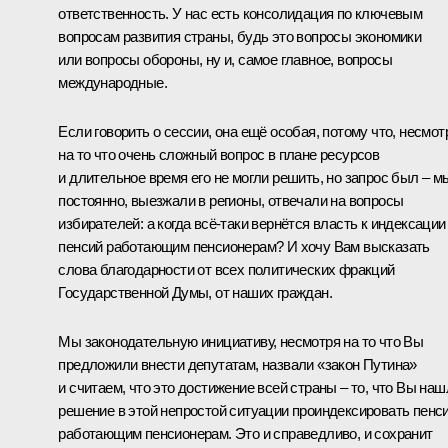
ответственность. У нас есть консолидация по ключевым
вопросам развития страны, будь это вопросы экономики
или вопросы обороны, ну и, самое главное, вопросы
международные.
Если говорить о сессии, она ещё особая, потому что, несмот
на то что очень сложный вопрос в плане ресурсов
и длительное время его не могли решить, но запрос был – м
постоянно, выезжали в регионы, отвечали на вопросы
избирателей: а когда всё-таки вернётся власть к индексации
пенсий работающим пенсионерам? И хочу Вам высказать
слова благодарности от всех политических фракций
Государственной Думы, от наших граждан.
Мы законодательную инициативу, несмотря на то что Вы
предложили внести депутатам, назвали «закон Путина»
и считаем, что это достижение всей страны – то, что Вы наш
решение в этой непростой ситуации проиндексировать пенс
работающим пенсионерам. Это и справедливо, и сохранит