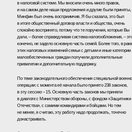
в налоговой системе. Мы вносили очень много правок,
и на самом деле наши предложения и другие были приняты,
Минфин был очень восприимчив. Я бы сказала, это был
в итоге общественный договор власти и общества, очень
спокойно воспринято, потому что те поручения, которые Вы
дали, – более справедливая система налогообложения, – это
конечно, не задело основную часть семей. Более того, в рам
этих налоговых изменений семьи с детьми и иные категории
малообеспеченных граждан получили дополнительные
привилегии и дополнительную поддержку.
По теме законодательного обеспечения специальной военн
операции: с момента её начала было принято 238 законов,
в эту сессию – 15. Основную часть законов мы приняли
в диалоге с Министерством обороны, с фондом «Защитники
Отечества», с самими командирами и бойцами. Но тем
не менее, я считаю, эту работу надо продолжать, точечно
донастраивать.