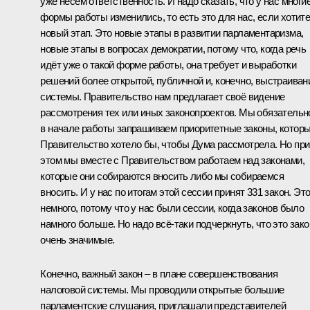
уже несём ответственность. И надо сказать, что у нас многи
формы работы изменились, то есть это для нас, если хотите
новый этап. Это новые этапы в развитии парламентаризма,
новые этапы в вопросах демократии, потому что, когда речь
идёт уже о такой форме работы, она требует и выработки
решений более открытой, публичной и, конечно, выстраиван
системы. Правительство нам предлагает своё видение
рассмотрения тех или иных законопроектов. Мы обязательн
в начале работы запрашиваем приоритетные законы, котор
Правительство хотело бы, чтобы Дума рассмотрела. Но при
этом мы вместе с Правительством работаем над законами,
которые они собираются вносить либо мы собираемся
вносить. И у нас по итогам этой сессии принят 331 закон. Эт
немного, потому что у нас были сессии, когда законов было
намного больше. Но надо всё-таки подчеркнуть, что это зак
очень значимые.
Конечно, важный закон – в плане совершенствования
налоговой системы. Мы проводили открытые большие
парламентские слушания, приглашали представителей