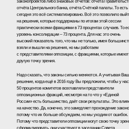
законопроектов либо знаковых отчётов: отчёта Правительст
отчёта Центрального банка, отчёта Счётной палаты. То есть
сегодня это всё систематизировано. Всё это позволило вый
на решения, которые поддержаны по итогам этой сессии
практически всеми фракциями в 73 процентах случаев. То е
уровень консолидации – 73 процента. Для нас это очень
высокий показатель того, что мы не только, имея большинст
взяли и вышли на решения, но мы работаем
с представителями оппозиции, с фракциями, которые имеют
другую точку зрения.
Надо сказать, что законы сильно меняются. А учитывая Ва
решение, когда ещё в 2016 году Вы предложили, чтобы у нас
50 процентов комитетов возглавляли представители
оппозиционных фракций, несмотря на то что у «Единой
России» есть большинство, даёт свои результаты. Это влия
на качество. Да, конечно, это замедляет прохождение законо
потому что их больше обсуждаем, но мы уходим от ошибок.
Потому что представители оппозиции могут свою точку зрен
сформулировать, они участвуют в заседании Совета