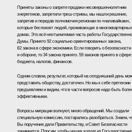
Приняты законы о запрете продажи несовершеннолетним
энергетиков, запретили треш-стримы, мы нашли решение,
запретив и передав полномочия регионам по «наливайкам»,
которые беспокоят людей, проживающих в многоквартирных
домах. Это всё неотъемлемая часть работы Государственн
Думы. Принято 92 социально ориентированных закона,
82 закона в сфере экономики. Если говорить о безопасности
и обороне, то 34 закона принято. 59 законов принято в сфере
бюджета, налогов, финансов.
Одним словом, результат, который на сегодняшний день мо
представить обществу, достаточен. Но мы к себе претензии
предъявляем и видим, что в части вопросов надо быть боле
эффективными.
Вопросы миграции волнуют, много обращений. Мы создали
специальную комиссию, постарались разобраться. Знаем, ч
Вы поручение дали Правительству, и Совет Безопасности
занимается. Просим, чтобы наших коллег из Государственн