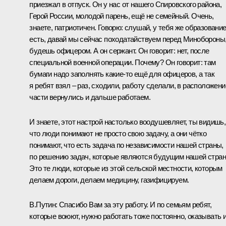
приезжал в отпуск. Он у нас от нашего Спировского района,
Герой России, молодой парень, ещё не семейный. Очень,
знаете, патриотичен. Говорю: слушай, у тебя же образовани
есть, давай мы сейчас походатайствуем перед Минобороны
будешь офицером. А он сержант. Он говорит: нет, после
специальной военной операции. Почему? Он говорит: там
бумаги надо заполнять какие-то ещё для офицеров, а так
я ребят взял – раз, сходили, работу сделали, в расположени
части вернулись и дальше работаем.
И знаете, этот настрой настолько воодушевляет, ты видишь,
что люди понимают не просто свою задачу, а они чётко
понимают, что есть задача по независимости нашей страны,
по решению задач, которые являются будущим нашей стран
Это те люди, которые из этой сельской местности, которым
делаем дороги, делаем медицину, газифицируем.
В.Путин:
Спасибо Вам за эту работу. И по семьям ребят,
которые воюют, нужно работать тоже постоянно, оказывать 