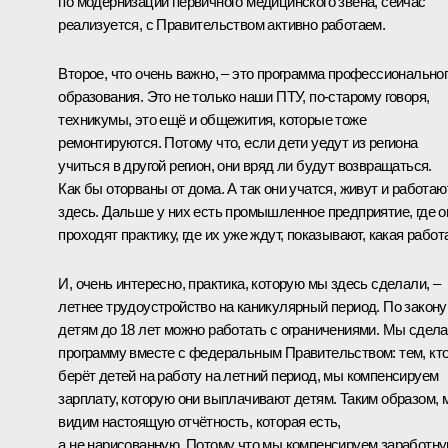
по модернизации первичного медицинского звена, сейчас
реализуется, с Правительством активно работаем.
Второе, что очень важно, – это программа профессионально
образования. Это не только наши ПТУ, по-старому говоря,
техникумы, это ещё и общежития, которые тоже
ремонтируются. Потому что, если дети уедут из региона
учиться в другой регион, они вряд ли будут возвращаться.
Как бы оторваны от дома. А так они учатся, живут и работаю
здесь. Дальше у них есть промышленное предприятие, где о
проходят практику, где их уже ждут, показывают, какая работ
И, очень интересно, практика, которую мы здесь сделали, –
летнее трудоустройство на каникулярный период. По закону
детям до 18 лет можно работать с ограничениями. Мы сдел
программу вместе с федеральным Правительством: тем, кт
берёт детей на работу на летний период, мы компенсируем
зарплату, которую они выплачивают детям. Таким образом, 
видим настоящую отчётность, которая есть,
а не нарисованную. Потому что мы компенсируем заработн