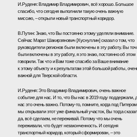
И.Руденя
:
Владимир Владимирович, всё хорошо. Большое
спасибо, что сегодня выполнили такую очень важную
миссию, –
открыли
новый транспортный коридор.
В.Путин:
Знаю, что Вы постоянно этому уделяли внимание.
Сейчас
Марат Шакирзянович [Хуснуллин]
сказал о том, что
руководители регионов были включены в эту работу. Вы точ
были включены в эту работу, я это знаю, постоянно об этом
говорили. Так что и Вам тоже спасибо за Ваше внимание
к этому объекту и к результатам этой большой работы, очен
важной для Тверской области.
И.Руденя:
Это Владимир Владимирович, очень важное
событие для нас. И то, что Вы нас в 2019 году поддержали, 
нас это очень важно. Потому-то, помните, когда под Питером
мы открывали этот уже финальный участок, Вы тогда сказал
да, всё сделаем, не переживай. Потому что мы очень
переживали, что будет незаконченность. И сегодня
транспортный коридор, который сформирован, – это