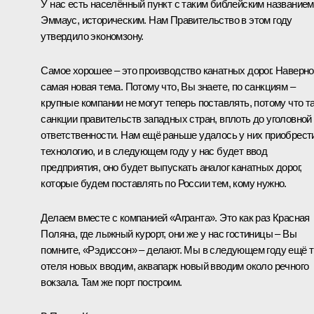
У нас есть населённый пункт с таким библейским названием
Эммаус, историческим. Нам Правительство в этом году
утвердило экономзону.
Самое хорошее – это производство канатных дорог. Наверно
самая новая тема. Потому что, Вы знаете, по санкциям –
крупные компании не могут теперь поставлять, потому что т
санкции правительств западных стран, вплоть до уголовной
ответственности. Нам ещё раньше удалось у них приобрест
технологию, и в следующем году у нас будет ввод
предприятия, оно будет выпускать аналог канатных дорог,
которые будем поставлять по России тем, кому нужно.
Делаем вместе с компанией «Агранта». Это как раз Красная
Поляна, где лыжный курорт, они же у нас гостиницы – Вы
помните, «Рэдиссон» – делают. Мы в следующем году ещё 
отеля новых вводим, аквапарк новый вводим около речного
вокзала. Там же порт построим.