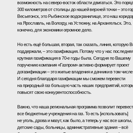
возможность на северо-восток области двигаться. Это поря
300 километров от столицы до нашей верхней точки – это го
Весьегонск, это Рыбинское водохранилище, это наш коридо
на Ярославль, на Вологду, на Устюжну, на Архангельск. Это,
конечно, для экономики огромное дело.
Но есть ещё б
о
льшая, вторая, так сказать, линия, которую 
поддержали, – это газификация. Потому что у нас последня
крупная газификация в 70-е годы была. Сегодня по Вашему
поручению компания «Газпром» активно формирует проект
догазификации – это жилые владения и дачники в том числе
И сегодня благодаря газификации мы сможем перевести
на природный газ б
о
льшую часть наших предприятий, котор
повысят свою конкурентоспособность.
Важно, что наша региональная программа позволит перевес
все бюджетные учреждения на газ. То есть [использовать]
не уголь, дрова и мазут, как было, а теперь у нас все школы,
детские сады, больницы, административные здания – всё