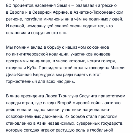
80 процентов населения Земли – развязали агрессию
в Европе и в Северной Африке, в Азиатско-Тихоокеанском
регионе, погубили миллионы ни в чём не повинных людей.
И вечной, немеркнущей славой овеян подвиг тех, кто
остановил и сокрушил это зло.
Мы помним вклад в борьбу с нацизмом союзников
по антигитлеровской коалиции, участников конвоев
программы ленд-лиза, в число которых, кстати говоря,
входила и Куба. Президента этой страны господина Мигеля
Диас-Канеля Бермудеса мы рады видеть в этот
торжественный для всех нас день.
В лице президента Лаоса Тхонглуна Сисулита приветствуем
народы стран, где в годы Второй мировой войны активно
действовали подпольщики, участники национально-
освободительных движений. Их борьба стала прологом
становлению в Азии независимых, суверенных государств,
которые сегодня играют растущую роль в глобальной