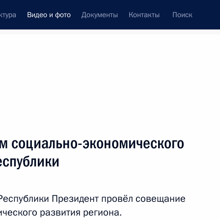
ктура
Видео и фото
Документы
Контакты
Поиск
си
ия, встречи
Встречи со СМИ
март, 2024
ть следующие материалы
м социально-экономического
еспублики
Открытие новых
промышленных объектов
Республики Президент провёл совещание
в регионах России
ческого развития региона.