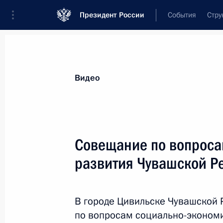
Президент России
События
Стру
Видеозаписи
Фотографии
Аудиозапи
Все материалы
Выступления
Совещан
Видео
Показа
Совещание по вопроса
развития Чувашской Р
Встреча с представителями
АПК
В городе Цивильске Чувашской 
по вопросам социально-экономи