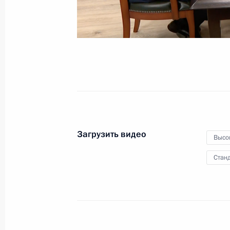
развития Чувашской
Республики
22 февраля 2024 года
Видео, 1 ч.
Загрузить видео
Высо
Станд
Церемония по случаю открытия