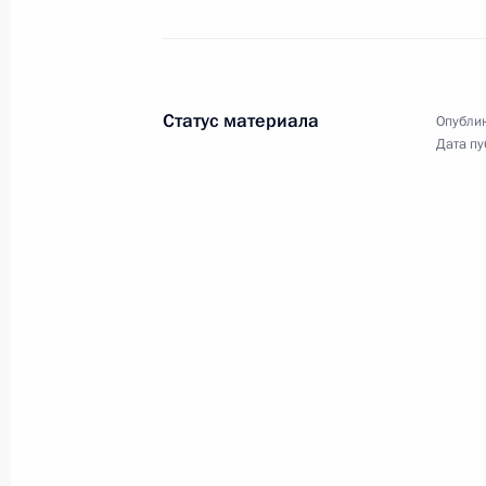
Совещание по вопросу поддержки 
промышленности
16 февраля 2024 года
Челябинск
Статус материала
Опублик
Дата пу