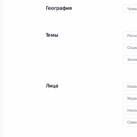
медицинских объектов и начала
строительства Центра научных
География
Чува
исследований и масштабирования
технологий
22 февраля 2024 года
Видео, 35 мин.
Темы
Реги
Соци
Экон
Лица
Кома
Мура
Нико
Саве