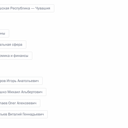
для нового времени»
шская Республика — Чувашия
20 февраля 2024 года
Видео, 2 ч.
оны
альная сфера
омика и финансы
ров Игорь Анатольевич
шко Михаил Альбертович
лаев Олег Алексеевич
льев Виталий Геннадьевич