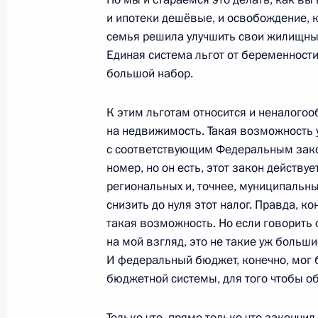
и ипотеки дешёвые, и освобождение, к
семья решила улучшить свои жилищные у
Единая система льгот от беременност
28 декабря 2023 года, четверг
большой набор.
Встреча с главой госкорпорации «
К этим льготам относится и неналогоо
28 декабря 2023 года, 14:10
Москва, Кремл
на недвижимость. Такая возможность 
с соответствующим Федеральным закон
номер, но он есть, этот закон действуе
27 декабря 2023 года, среда
региональных и, точнее, муниципальн
снизить до нуля этот налог. Правда, к
Встреча с Министром иностранных
такая возможность. Но если говорить 
Джайшанкаром
на мой взгляд, это не такие уж больш
27 декабря 2023 года, 19:50
Москва, Кремл
И федеральный бюджет, конечно, мог
бюджетной системы, для того чтобы обе
Только что, прямо только что закончи