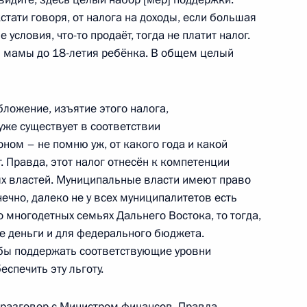
стати говоря, от налога на доходы, если большая
словия, что-то продаёт, тогда не платит налог.
и мамы до 18-летия ребёнка. В общем целый
Ростех» Сергеем Чемезовым
4
бложение, изъятие этого налога,
ь
уже существует в соответствии
ом – не помню уж, от какого года и какой
т. Правда, этот налог отнесён к компетенции
ых властей. Муниципальные власти имеют право
онечно, далеко не у всех муниципалитетов есть
 дел Индии Субраманиамом
5
о многодетных семьях Дальнего Востока, то тогда,
ие деньги и для федерального бюджета.
ь
 бы поддержать соответствующие уровни
спечить эту льготу.
л разговор с Министром финансов. Правда,