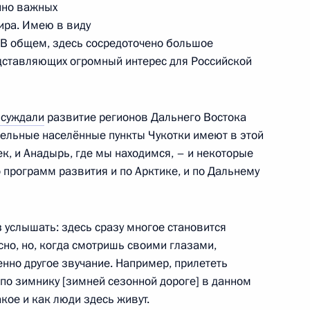
йно важных
мира. Имею в виду
 В общем, здесь сосредоточено большое
дставляющих огромный интерес для Российской
о автономного округа
3
бсуждали
развитие регионов Дальнего Востока
дельные населённые пункты Чукотки имеют в этой
к, и Анадырь, где мы находимся, – и некоторые
 программ развития и по Арктике, и по Дальнему
:
8
з услышать: здесь сразу многое становится
сно, но, когда смотришь своими глазами,
но другое звучание. Например, прилететь
– по зимнику [зимней сезонной дороге] в данном
однадзора Светланой
3
акое и как люди здесь живут.