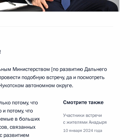
тника прокуратуры
1
3м
!
абаровского края Михаилом
3
льным Министерством [по развитию Дальнего
провести подобную встречу, да и посмотреть
 Чукотском автономном округе.
Смотрите также
лько потому, что
ьневосточного федерального
 и потому, что
:
22
Участники встречи
аемые в больших
с жителями Анадыря
сов, связанных
10 января 2024 года
 с развитием