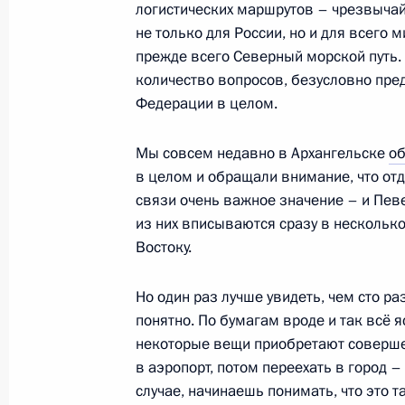
логистических маршрутов – чрезвыча
не только для России, но и для всего 
10 января 2024 года, среда
прежде всего Северный морской путь.
количество вопросов, безусловно пре
Встреча с губернатором Чукотског
Федерации в целом.
Владиславом Кузнецовым
10 января 2024 года, 15:00
Анадырь
Мы совсем недавно в Архангельске
о
в целом и обращали внимание, что от
связи очень важное значение – и Певе
из них вписываются сразу в несколько
Встреча с жителями Анадыря
Востоку.
10 января 2024 года, 13:40
Анадырь
Но один раз лучше увидеть, чем сто ра
понятно. По бумагам вроде и так всё я
некоторые вещи приобретают совершен
9 января 2024 года, вторник
в аэропорт, потом переехать в город 
Рабочая встреча с главой Росприр
случае, начинаешь понимать, что это т