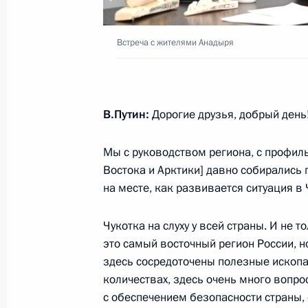
Поздравление по случаю Дня рабо
Встреча с жителями Анадыря
12 января 2024 года, 00:00
11 января 2024 года, четверг
В.Путин:
Дорогие друзья, добрый день
Рабочая встреча с губернатором Х
Мы с руководством региона, с профи
Дегтярёвым
Востока и Арктики] давно собирались 
11 января 2024 года, 11:10
Хабаровск
на месте, как развивается ситуация в
Чукотка на слуху у всей страны. И не то
Встреча с предпринимателями Дал
это самый восточный регион России, но
здесь сосредоточены полезные ископ
округа
количествах, здесь очень много вопро
11 января 2024 года, 10:25
Хабаровск
с обеспечением безопасности страны,