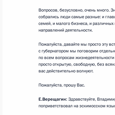
Радионовой
Вопросов, безусловно, очень много. Зн
9 января 2024 года, 13:00
Москва, Кремль
собрались люди самые разные: и гла
семей, и малого бизнеса, и различны
направлений деятельности.
7 января 2024 года, воскресенье
Встреча с семьями героев, погибши
Пожалуйста, давайте мы просто эту вс
с губернатором мы поговорим отдельн
7 января 2024 года, 00:05
Московская облас
по всем вопросам жизнедеятельности р
просто открытую, свободную, без всяк
вас действительно волнуют.
1 января 2024 года, понедельник
Пожалуйста, прошу Вас.
Встреча с военнослужащими – уча
1 января 2024 года, 16:10
Московская облас
Е.Верещагин:
Здравствуйте, Владимир
поприветствовал на эскимосском язы