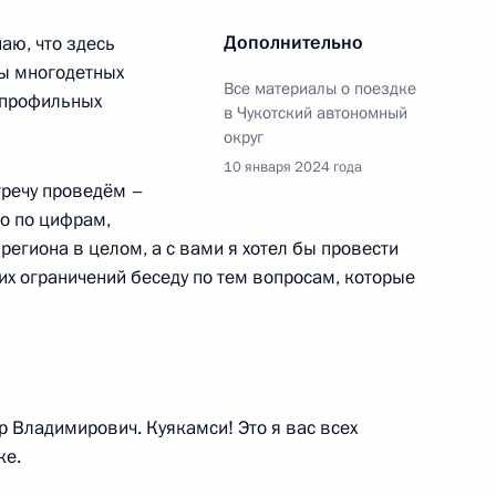
Дополнительно
аю, что здесь
вы многодетных
Все материалы о поездке
х профильных
в Чукотский автономный
округ
10 января 2024 года
х в ходе СВО
тречу проведём –
10
29м
о по цифрам,
ть, Ново-Огарёво
егиона в целом, а с вами я хотел бы провести
их ограничений беседу по тем вопросам, которые
стниками СВО
8
6м
ть, Ново-Огарёво
 Владимирович. Куякамси! Это я вас всех
ке.