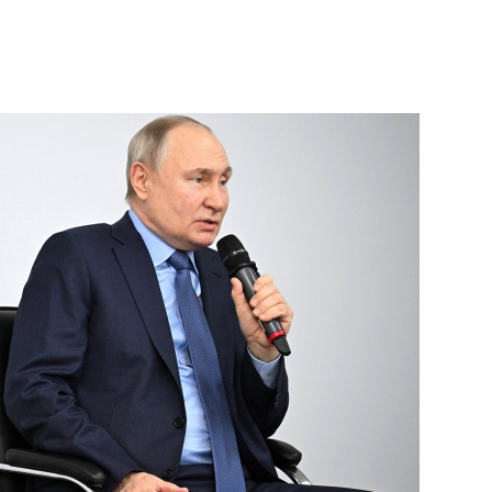
ть следующие материалы
 Сергеем Кравцовым
3
озёровым
4