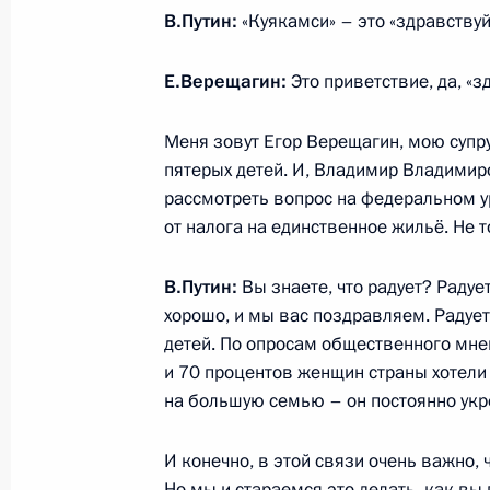
Посещение Центрального военного 
В.Путин:
«Куякамси» – это «здравствуй
имени А.А.Вишневского
Е.Верещагин:
Это приветствие, да, «з
1 января 2024 года, 14:35
Москва
Меня зовут Егор Верещагин, мою супр
пятерых детей. И, Владимир Владимиро
31 декабря 2023 года, воскресень
рассмотреть вопрос на федеральном 
от налога на единственное жильё. Не т
Новогоднее обращение к граждана
31 декабря 2023 года, 23:55
Москва, Кремл
В.Путин:
Вы знаете, что радует? Радует 
хорошо, и мы вас поздравляем. Радует
детей. По опросам общественного мне
и 70 процентов женщин страны хотели 
29 декабря 2023 года, пятница
на большую семью – он постоянно укре
Встреча с главой компании «Аэроф
Александровским
И конечно, в этой связи очень важно,
Но мы и стараемся это делать, как вы
29 декабря 2023 года, 13:30
Москва, Кремл