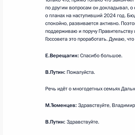
Заседание Государственного Совет
по другим вопросам он докладывал, о 
27 декабря 2023 года, 19:10
Москва, Кремл
о планах на наступивший 2024 год. Бю
спокойно, развивается активно. Поэто
поддерживаю и поручу Правительству
Госсовета это проработать. Думаю, чт
Видеообращение по случаю Дня сп
27 декабря 2023 года, 00:00
Е.Верещагин:
Спасибо большое.
В.Путин:
Пожалуйста.
26 декабря 2023 года, вторник
Речь идёт о многодетных семьях Дальн
Встреча с главой компании «Газп
26 декабря 2023 года, 23:30
Санкт-Петербу
М.Тюменцев:
Здравствуйте, Владимир
В.Путин:
Здравствуйте.
Неформальная встреча глав государ