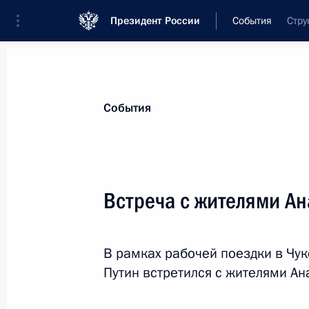
Президент России
События
Стру
Президент
Администрация
Государст
Новости
Стенограммы
Поездки
Те
События
Рубрикация материалов
Все материалы
Встреча с жителями А
Послания Федеральному Собранию
Заявления по важнейшим вопросам
В рамках рабочей поездки в Чу
Совещания, заседания, рабочие встречи
Путин встретился с жителями Ан
Речи и обращения