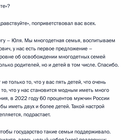
клинического госпиталя
те»?
17
25м
дравствуйте», поприветствовал вас всех.
угу – Юля. Мы многодетная семья, воспитываем
вич, у нас есть первое предложение –
е
уровне об освобождении многодетных семей
олько родителей, но и детей в том числе. Спасибо.
м России
1
9м
ь
не только то, что у вас пять детей, что очень
 то, что у нас становится модным иметь много
ния, в 2022 году 60 процентов мужчин России
бы иметь двух и более детей. Такой настрой
пляется, подрастает.
лот» Сергеем
3
 чтобы государство такие семьи поддерживало.
 видите, здесь целый набор [мер] поддержки:
ь