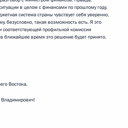
а
:
21
ситуации в целом с финансами по прошлому году,
ь
джетная система страны чувствует себя уверенно,
му, безусловно, такая возможность есть. Я это
 и соответствующей профильной комиссии
о в ближайшее время это решение будет принято.
асателя
1
3м
его Востока.
ром» Алексеем Миллером
3
рг
 Владимирович!
ств – участников СНГ
40
9м