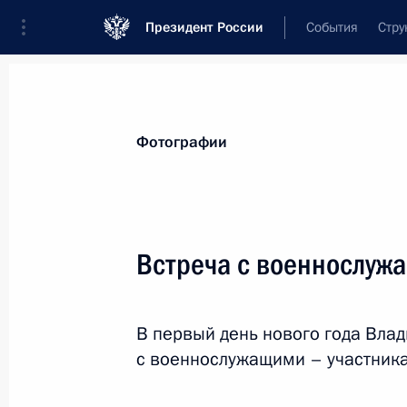
Президент России
События
Стру
Видеозаписи
Фотографии
Аудиозапи
Все материалы
Поездки
Совещания, 
Фотографии
Показа
Встреча с военнослуж
Встреча
В первый день нового года Влад
с военнослужащими –
с военнослужащими – участник
участниками СВО