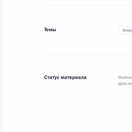
20 декабря 2023 года
3 фото
Темы
Воор
Статус материала
Опублик
Дата пу
Встреча с победителями
и наставниками Всероссийского
чемпионата
по профессиональному мастерству
«Профессионалы»