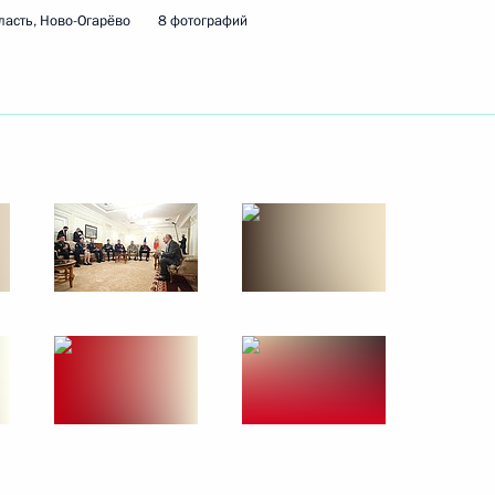
ласть, Ново-Огарёво
8 фотографий
22 декабря 2023 года
2 фото
Расширенное заседание
коллегии Минобороны