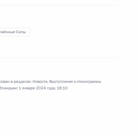
19 декабря 2023 года
11 фото
ужённые Силы
ован в разделах:
Новости
,
Выступления и стенограммы
бликации:
1 января 2024 года, 16:10
IV Железнодорожный съезд