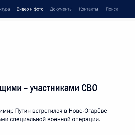
ктура
Видео и фото
Документы
Контакты
Поиск
си
встречи
Церемонии
январь, 2024
ть следующие материалы
ащими – участниками СВО
Совещание с постоянными
имир Путин встретился в Ново-Огарёве
членами Совета
ами специальной военной операции.
Безопасности