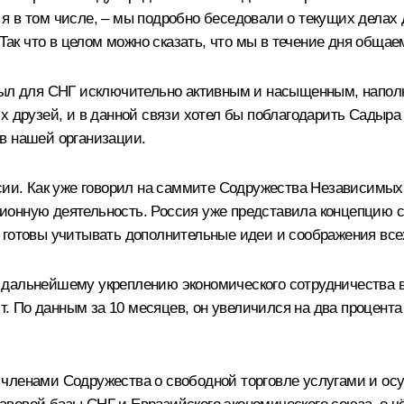
 и я в том числе, – мы подробно беседовали о текущих делах
к что в целом можно сказать, что мы в течение дня общаем
 был для СНГ исключительно активным и насыщенным, напо
их друзей, и в данной связи хотел бы поблагодарить Садыр
в нашей организации.
сии. Как уже говорил на саммите Содружества Независимых
онную деятельность. Россия уже представила концепцию св
 готовы учитывать дополнительные идеи и соображения все
 дальнейшему укреплению экономического сотрудничества в
 По данным за 10 месяцев, он увеличился на два процента
 членами Содружества о свободной торговле услугами и ос