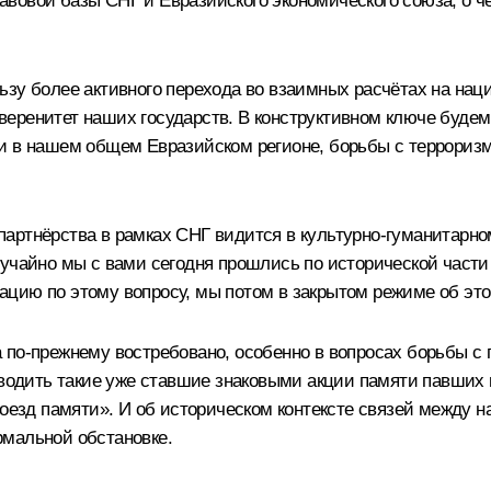
вовой базы СНГ и Евразийского экономического союза, о ч
ьзу более активного перехода во взаимных расчётах на нац
еренитет наших государств. В конструктивном ключе будем
и в нашем общем Евразийском регионе, борьбы с терроризм
артнёрства в рамках СНГ видится в культурно-гуманитарно
учайно мы с вами сегодня прошлись по исторической части н
цию по этому вопросу, мы потом в закрытом режиме об это
 по-прежнему востребовано, особенно в вопросах борьбы 
оводить такие уже ставшие знаковыми акции памяти павших 
«Поезд памяти». И об историческом контексте связей межд
рмальной обстановке.