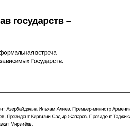
ав государств –
еформальная встреча
зависимых Государств.
ент Азербайджана
Ильхам Алиев
, Премьер-министр Армен
ев
, Президент Киргизии
Садыр Жапаров
, Президент Таджик
вкат Мирзиёев
.