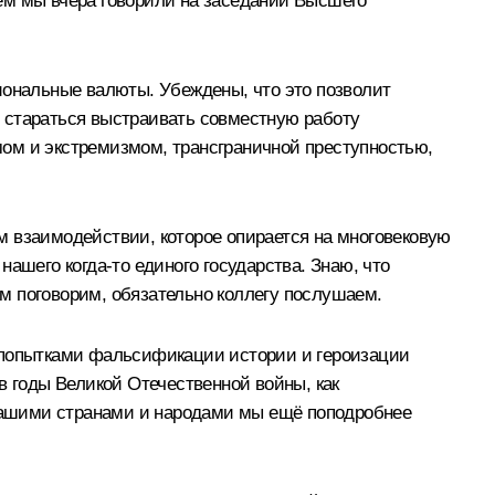
ём мы вчера говорили на заседании Высшего
иональные валюты. Убеждены, что это позволит
 стараться выстраивать совместную работу
ом и экстремизмом, трансграничной преступностью,
м взаимодействии, которое опирается на многовековую
ашего когда-то единого государства. Знаю, что
м поговорим, обязательно коллегу послушаем.
с попытками фальсификации истории и героизации
в годы Великой Отечественной войны, как
у нашими странами и народами мы ещё поподробнее