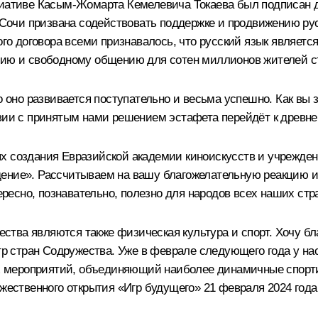
ициативе Касым-Жомарта Кемелевича Токаева был подписан 
 Сочи призвана содействовать поддержке и продвижению русск
этого договора всеми признавалось, что русский язык явл
анию и свободному общению для сотен миллионов жителей с
о оно развивается поступательно и весьма успешно. Как вы 
твии с принятым нами решением эстафета перейдёт к древн
х создания Евразийской академии киноискусств и учрежде
дение». Рассчитываем на вашу благожелательную реакцию и
тересно, познавательно, полезно для народов всех наших стр
тва являются также физическая культура и спорт. Хочу бл
Игр стран Содружества. Уже в феврале следующего года у н
 мероприятий, объединяющий наиболее динамичные спортив
жественного открытия «Игр будущего» 21 февраля 2024 года